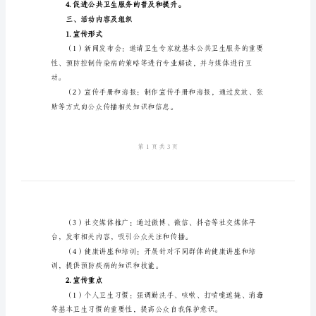
宣
传
活
动
总
惯。
结
二、活动目标
2024
年
基
本
公