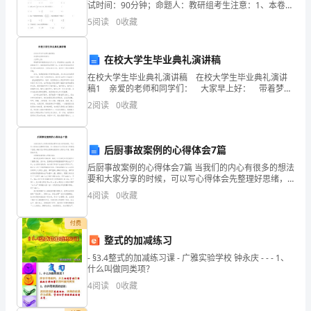
康
试时间：90分钟；命题人：教研组考生注意：1、本卷分
第I卷（选择题）和第Ⅱ卷（非选择题）两部分，满分100
5
阅读
0
收藏
分，考试时间90分钟2、答卷前，考生务必用0
意
识，
在校大学生毕业典礼演讲稿
推
在校大学生毕业典礼演讲稿 在校大学生毕业典礼演讲
稿1 亲爱的老师和同学们： 大家早上好： 带着梦想
和激情走进大学大门，开始新的人生旅程。是时候离开
动
2
阅读
0
收藏
了。我希望时间过得慢一点。让我有更多的时
公
后厨事故案例的心得体会7篇
共
后厨事故案例的心得体会7篇 当我们的内心有很多的想法
卫
要和大家分享的时候，可以写心得体会先整理好思绪，
写心得体会可以抒发自己的情感，下面是小编为您分享
4
阅读
0
收藏
生
的后厨事故案例的心得体会7篇，感谢您的参阅。
服
付费
整式的加减练习
务
- §3.4整式的加减练习课 - 广雅实验学校 钟永庆 - - - 1、
什么叫做同类项？
的
4
阅读
0
收藏
普