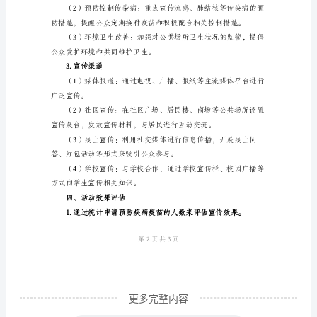
三、活动内容及组织
共
1.宣传形式
卫
生
服
动。
务
宣
传
活
动
总
结
一、
更多完整内容