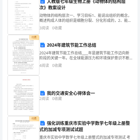
务
人教版七年级生物上册《动物体的结构层
次》教案设计
宣
公众爱护环境和共同维护卫生。
动物体的结构层次一、学习目标1、能说出组织的概念，
概述构成人体的组织是细胞分裂、分化形成的，2、能说
传
3.宣传渠道
出各组织的作用3、能描述人体的结构层次：细胞、组
3
阅读
0
收藏
织、器官、系统、个体。二、自主学习阅读课本 P59—
活
付费
动
2024年建筑节能工作总结
广泛宣传。
2024年建筑节能工作总结____年是建筑节能工作迈向新
是
阶段的关键一年。在全球能源压力和环境保护意识不断
增强的背景下，建筑节能工作已成为各国政府重点关注
为
4
阅读
0
收藏
的领域。在本年度的工作中，我们注重加强政策引导、
了
加
我的交通安全心得体会一
强
2
阅读
0
收藏
全
付费
民
方式向学生宣传相关知识。
强化训练重庆市实验中学数学七年级上册整
式的加减专项测试试题
健
四、活动效果评估
重庆市实验中学数学七年级上册整式的加减专项测试 考