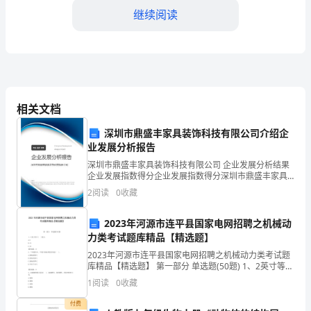
活
继续阅读
动
背
景
____
相关文档
年，
深圳市鼎盛丰家具装饰科技有限公司介绍企
基
业发展分析报告
训，提供预防疾病的知识和技能。
本
深圳市鼎盛丰家具装饰科技有限公司 企业发展分析结果
2.宣传重点
企业发展指数得分企业发展指数得分深圳市鼎盛丰家具
装饰科技有限公司综合得分说明：企业发展指数根据企
公
2
阅读
0
收藏
业规模、企业创新、企业风险、企业活力四个维度对企
业发
共
2023年河源市连平县国家电网招聘之机械动
力类考试题库精品【精选题】
卫
2023年河源市连平县国家电网招聘之机械动力类考试题
生
库精品【精选题】 第一部分 单选题(50题) 1、2英寸等于
( )英分。A.8B.16C.20【答案】：B2、下列量具中，不属
1
阅读
0
收藏
服
于游标类量具
付费