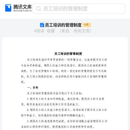
员
员工培训的管理制度
工
员工培训的管理制度
付费
培
4
阅读
收藏
（
来自
：
尚阅文库
）
训
的
管
理
制
度
员