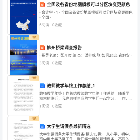
识
果评估，为改进培训活动提供参考。
全国及各省份地图模板可以分区块变更颜色
和
- 会计学 - 1 - 全国及各省份地图模板可以分区块变更颜色
- 全国 -
技
6
阅读
0
收藏
能，
付费
增
柳州桥梁调查报告
强
- 指导老师：张开凌 组 员：潘桂妹 张 智 陆晓晓 农旭安 -
3
阅读
0
收藏
工
作
付费
教师教学年终工作总结_1
能
教师教学年终工作总结教师教学年终工作总结 随着学
力
期末的临近，我也同样与我的学生们一起学习、工作、
成长。本学期的工作即将结束，在这个学期里，我勤勤
1
阅读
0
收藏
恳恳，扎扎实实，脚踏实地地做好一个教师的本职工
和
作，认
环。
付费
发
大学生请假条最新精选
展
大学生请假条大学生请假条(精选15篇) 从小学、初中、
高中到大学乃至工作，我们经常接触到请假条，不同的