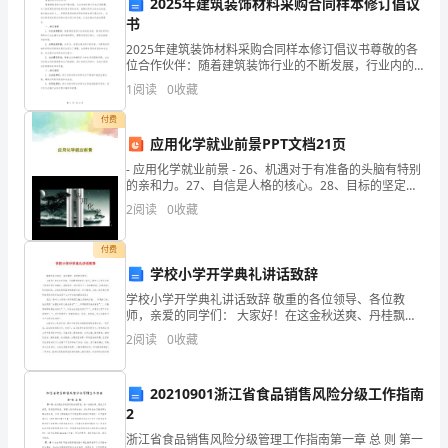
的
2025年建筑装饰材料采购合同样本修订倡议
书
一
2025年建筑装饰材料采购合同样本修订倡议书尊敬的各
位合作伙伴：随着建筑装饰行业的不断发展，行业内的
年。
交易行为也日趋频繁。为了规范建筑装饰材料采购合同
五、工作展望
1
阅读
0
收藏
的内容，保障合同双方的合法权益，我们特此发起《___
酒
付费
店
应用化学就业前景PPT文档21页
- 应用化学就业前景 - 26、机遇对于有准备的头脑有特别
饮
的亲和力。27、自信是人格的核心。28、目标的坚定是
牌。
性格中最必要的力量泉源之一，也是成功的利器之一。
2
阅读
0
收藏
食
没有它，天才也会在矛
部
付费
学校小学开学典礼讲话致辞
以
学校小学开学典礼讲话致辞 敬重的各位领导、各位教
打
师，亲爱的同学们： 大家好！在这金秋送爽、丹桂飘香
的季节，我们__镇中心小学又迎来了新学年的开学典礼。
2
阅读
0
收藏
新的学年，我们迎来了x位新教师和
造
高
20210901浙江省食品销售风险分级工作指南
2
品
浙江省食品销售风险分级管理工作指南第一章 总 则 第一
六、结语