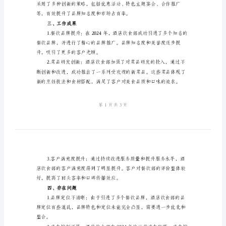
结
范
二、工作亮点
文
酒
店
饮
品。
食
部
2024
年
工
作