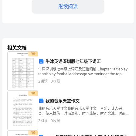
酒
继续阅读
店
饮
食
部
相关文档
好，提高了回头客率和口碑
迈
付费
牛津英语深圳版七年级下词汇
向
四、存在问题
牛津深圳版七年级上词汇及短语归纳 Chapter 1titleplay
新
tennisplay footballaddressgo swimmingat the top-
right cornerown
2
阅读
0
收藏
的
发
付费
整合。
我的音乐天堂作文
展
我的音乐天堂作文我的音乐天堂作文 音乐，让人兴
奋，使人忧伤；时而温和，时而热情，时而悲凉，时而
阶
豪迈……音乐往往扮演一个多面角色，它能抚平不同的伤
2
阅读
0
收藏
痛，激起大小各异的浪花。 我爱笑，但不疯；我大大
段
效益。
付费