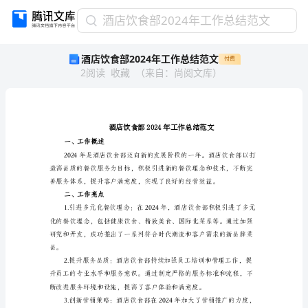
酒
酒店饮食部2024年工作总结范文
店
酒店饮食部2024年工作总结范文
付费
饮
2
阅读
收藏
（
来自
：
尚阅文库
）
食
部
2024
年
工
作
一、工作概述
总