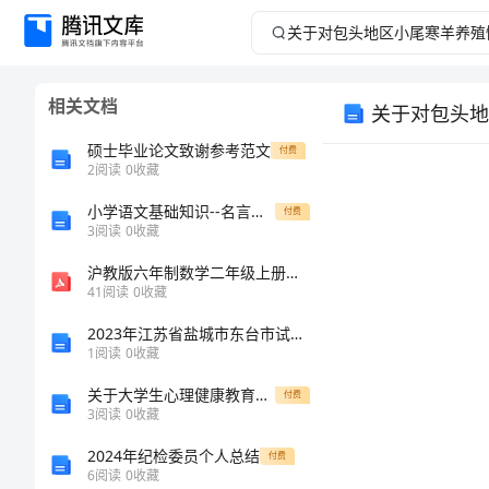
关
于
相关文档
关于对包头地
对
硕士毕业论文致谢参考范文
付费
包
2
阅读
0
收藏
小学语文基础知识--名言名句欣赏一
头
付费
3
阅读
0
收藏
地
沪教版六年制数学二年级上册练习题看图写乘法算式
41
阅读
0
收藏
区
2023年江苏省盐城市东台市试验检测师之交通工程考试题库及完整答案（全国通用）
1
阅读
0
收藏
小
关于大学生心理健康教育心得体会
付费
尾
3
阅读
0
收藏
2024年纪检委员个人总结
付费
寒
6
阅读
0
收藏