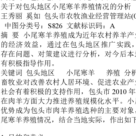
存在问题、对策建议进行分析，对
有积极指导作用。
关键词包头地区小尾寒羊养殖分析
畜牧业对改善农村人居环境、促进
2010
社会有着积极的支持作用，包头
在肉羊方面大力推进养殖规模化水
优势成为包头市肉羊养殖选种的主
尾寒羊养殖情况，结合当地实际，作出如下分析：
目的和意义
自然地理条件适合养殖
地处干草原生物气候带。其植被在
体分布格局，植物分布大致分为四
水岭以南山地、分水岭以北山地、
要分布着针叶草原、白羊草原、百
于草原向荒漠草原过渡的边缘地带