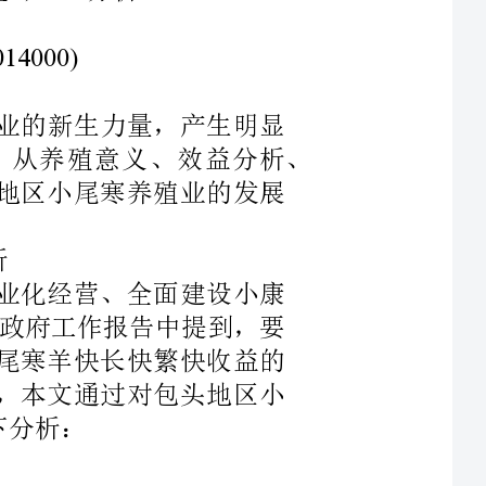
的经济效益，通过在包头地区推广实践，从养殖意义、效益分析、
今后本地区小尾寒养殖业的发展
农业产业化经营、全面建设小康
市年政府工作报告中提到，要
平。小尾寒羊快长快繁快收益的
要对象，本文通过对包头地区小
包头市位于中国内蒙古自治区中西部，坐落在著名的黄河河套顶端，
水平水平方向和垂直方向上呈立
个部分，山前土默川平原区、分
山北高原丘陵区，在这些地区主
里香群落、草甸草原等，因为处
。植被的水平和垂直分布特点主