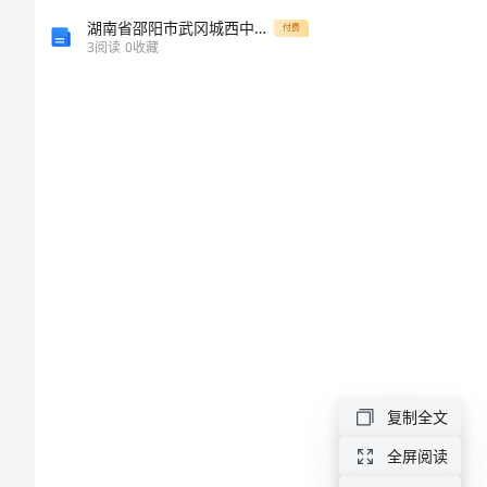
羊
湖南省邵阳市武冈城西中学高二生物下学期期末试题含解析
付费
3
阅读
0
收藏
养
殖
情
况
的
1
1.1
分
析
复制全文
关
全屏阅读
于