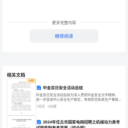
的
讲
更多完整内容
座，
继续阅读
收
获
颇
幼儿教育的心得体会2
丰，
相关文档
一
付费
下
中金百日安全活动总结
中金百日安全活动总结为深入贯彻中金安全文件精神，
是
进一步促进中心安全生产稳定，有效防范各类生产事故
的发生，巩固和开展各项安全生产工作，我部门根据公
1
阅读
0
收藏
我
司百日专项整治行动方案的要求，制定了本部门百日安
全专项整
学
教师课程领导力的行动？
2024年任丘市国家电网招聘之机械动力类考
试题库附参考答案（综合题）