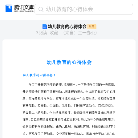
幼
幼儿教育的心得体会
儿
幼儿教育的心得体会
付费
教
3
阅读
收藏
（
来自
：
三一办公
）
育
的
心
得
体
会
幼