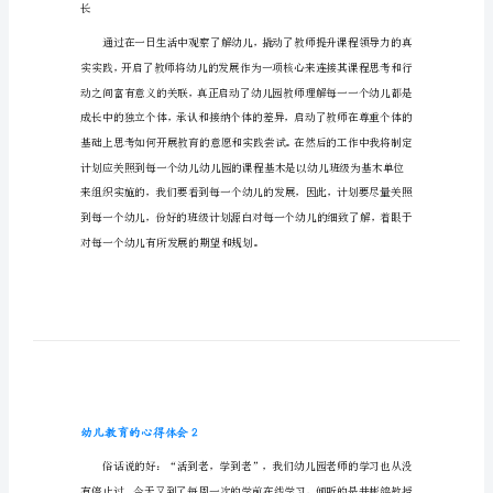
幼儿教育的心得体会1
儿
教
育
的
心
得
体
会
幼
儿
教
长
育
的