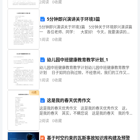
解
2
阅读
0
收藏
100分，考试时间90分钟2、答卷前，考生务必用
释
5分钟即兴演讲关于环境3篇
了
5分钟即兴演讲关于环境3篇 5分钟关于环境即兴演讲篇
一 各位老师、同学： 大家好! 今天，我要演讲的内
课
容是“保护环境，人人有责” 同学们，我们曾经有一个美
1
阅读
0
收藏
丽富饶的家园，那时候，草木苍
程
和
幼儿园中班健康教育教学计划_1
幼
幼儿园中班健康教育教学计划幼儿园中班健康教育教学
计划 日子如同白驹过隙，不经意间，我们的工作又迈
儿
入新的阶段，一起对今后的学习做个计划吧。相信大家
1
阅读
0
收藏
又在为写计划犯愁了
园
付费
课
这是我的春天优秀作文
这是我的春天优秀作文 这是我的春天优秀作文 这，
程
是我的春天 其实，不瞒您说 这是我的春天 我的专
属春天 我们这些孩子的专属春天 也许，您会认为我
2
阅读
0
收藏
的
很狂妄 但是请您别忘了
观
基于时空约束的瓦斯事故知识库构建及预警