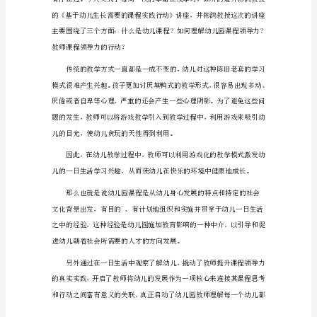
心
得
体
会
1
学
习
了
井
对每一个幼儿有所发展的期望和规划。
彬
鸽
老
师