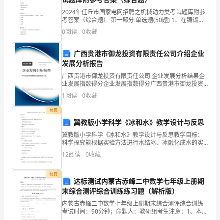
习
2024年任丘市国家电网招聘之机械动力类考试题库附参
到
考答案（综合题） 第一部分 单选题(50题) 1、在铸锻件
毛坯上支承螺母的端面加工成凸台和沉头座，其目的是(
0
阅读
0
收藏
的
)。A.易拧紧B.避免偏心载
一
广西贵港市御龙投资有限责任公司介绍企业
发展分析报告
些
广西贵港市御龙投资有限责任公司 企业发展分析结果企
感
业发展指数得分企业发展指数得分广西贵港市御龙投资
有限责任公司综合得分说明：企业发展指数根据企业规
1
阅读
0
收藏
儿的目光，使幼
模、企业创新、企业风险、企业活力四个维度对企业发
悟。
展情
付费
井
冀教版小学科学《冰和水》教学设计与反思
冀教版小学科学《冰和水》教学设计与反思教学目标：
老
科学探究能根据实验方法进行水结冰、冰融化成水的实
验。能用表格进行实验记录。能分析数据，归纳出实验
师
12
阅读
0
收藏
结论。科学态度能对冰和水互相转化的实验产生浓厚兴
趣。和同
给
付费
达标测试内蒙古赤峰二中数学七年级上册期
我
末综合测评综合训练练习题（解析版）
内蒙古赤峰二中数学七年级上册期末综合测评综合训练
们
考试时间：90分钟；命题人：教研组考生注意：1、本卷
分第I卷（选择题）和第Ⅱ卷（非选择题）两部分，满分