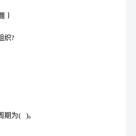
3.施工单位在采用新技术,新工艺,新设备,新材料时,应当对()进行相应