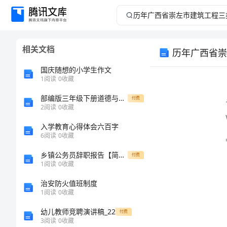
历
年
相关文档
广
国庆随想的小学生作文
西
1
阅读
0
收藏
word
部编版三年级下册道德与法治第三单元《我们的公共生活》测试卷含完整答案【各地真题】
省
付费
2
阅读
0
收藏
崇
入学教育心得体会六百字
6
阅读
0
收藏
左
乡镇公务员辞职报告【简短】
付费
1
阅读
0
收藏
市
治安防火值班制度
建
1
阅读
0
收藏
幼儿教师竞聘演讲稿_22
付费
筑
3
阅读
0
收藏