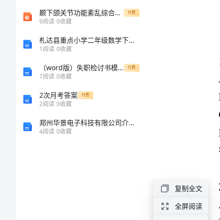
工
颞下颌关节功能紊乱综合征课件
付费
A:监
9
阅读
0
收藏
B:政
程
札达县重点小学二年级数学下学期期末考试试卷 含答案
C:业
1
阅读
0
收藏
三
D:施
（word版）失职检讨书模板
付费
7
阅读
0
收藏
答案：D
类
2次月考答案
付费
人
2
阅读
0
收藏
A:3年
郑州华景电子科技有限公司介绍企业发展分析报告
员
4
阅读
0
收藏
B:1年
安
C:2年
全
答案：B
复制全文
知
全屏阅读