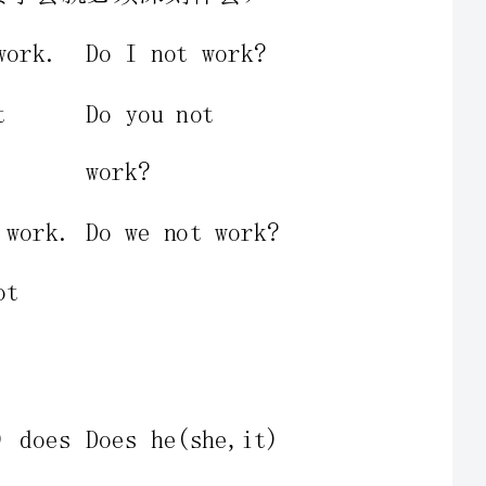
otwork?
(she,it)
,