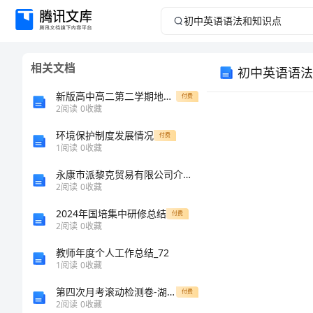
初
中
相关文档
初中英语语法
英
新版高中高二第二学期地理期末考试试题答案解析
付费
语
2
阅读
0
收藏
环境保护制度发展情况
语
付费
1
阅读
0
收藏
法
永康市派黎克贸易有限公司介绍企业发展分析报告
2
阅读
0
收藏
和
2024年国培集中研修总结
付费
2
阅读
0
收藏
知
教师年度个人工作总结_72
识
1
阅读
0
收藏
Iwork.
第四次月考滚动检测卷-湖南长沙市实验中学物理八年级（下册）冲刺练习定向测试试题
付费
点
2
阅读
0
收藏