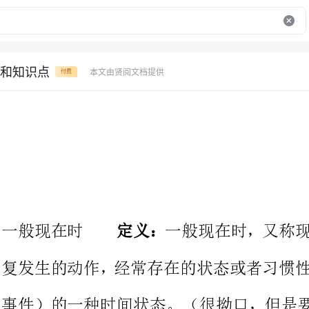
和知识点
本文由贤阅文档提供
付费
定义：
一般现在时一般现在时，又称
复发生的动作，经常存在的状态或
事件）的一种时间状态。（很拗口，但是要学会就必须深刻体会）
DoIwork?
Idonotwork.
DoInotwork?
Youdonot
Doyounot