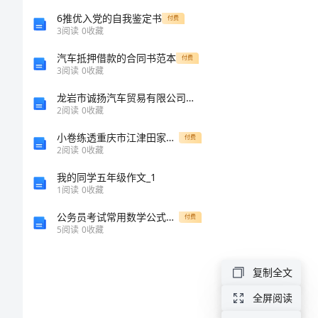
Youwork.
一
6推优入党的自我鉴定书
付费
3
阅读
0
收藏
般
Wework.
汽车抵押借款的合同书范本
付费
现
3
阅读
0
收藏
在
Theywork.
龙岩市诚扬汽车贸易有限公司介绍企业发展分析报告
2
阅读
0
收藏
时
小卷练透重庆市江津田家炳中学数学人教版七年级下册数据的收集、整理与描述重点解析试卷（解析版）
付费
定
2
阅读
0
收藏
HE(She,It)
义：
我的同学五年级作文_1
works.
一
1
阅读
0
收藏
般
公务员考试常用数学公式汇总(完整打印版)
付费
5
阅读
0
收藏
现
在
复制全文
时，
全屏阅读