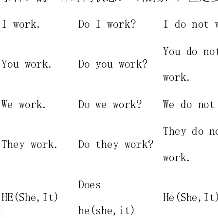
Doyouwork?
work.
work?
Dowework?
Wedonotwork.
Dowen
Theydonot
Dotheywork?
work.
Does
He(She,It)does
Doeshe
he(she,it)
notwork.
notwork?
work?
形式:主语+be（表状态）或主语+动词原形+宾语（表动作）
标志词（时间状语）：
always,everyweek(day,year,month…)
onceaweek,