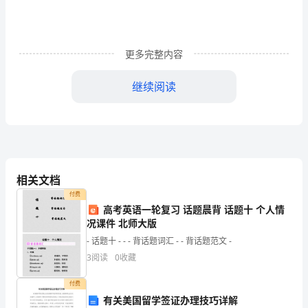
教
版
更多完整内容
高
继续阅读
一
操究主题2碳酸钠与碳酸氢钠
化
【自主学习】
1、科学探究NaCO和NaHCO的性质
学
233
(1)NaCO和NaHCO的溶解性
233
《第
1gNaCO
23
相关文档
①加几滴水
二
付费
②加10mI水
振荡时间长时可溶解。
节
高考英语一轮复习 话题晨背 话题十 个人情
③加1～2滴酚酞溶
况课件 北师大版
溶液变成色
液
几
- 话题十 - - - 背话题词汇 - - 背话题范文 -
初步结论
种
3
阅读
0
收藏
重
付费
有关美国留学签证办理技巧详解