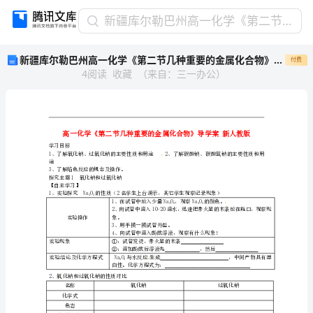
新
新疆库尔勒巴州高一化学《第二节几种重要的金属化合物》导学案 新人教版
疆
新疆库尔勒巴州高一化学《第二节几种重要的金属化合物》导学案 新人教版
付费
库
4
阅读
收藏
（
来自
：
三一办公
）
尔
勒
巴
州
高
一
学习目标
途
化
3、了解焰色反应的概念及操作。