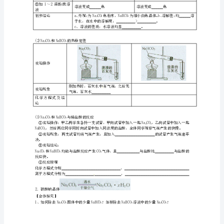
金
稳定性
较不稳定
属
用途
【合作探究】
化
1．NaO属于碱性氧化物吗？为什么？
22
合
物》
22
导
2222
学
固体的质量变化规律。
(1)气体的物质的量和体积变化规律
案
(2)固体质量变化规律
新
人