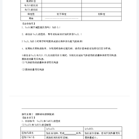
探究主题1氧化钠和过氧化钠
学
【自主学习】
22
《第
二
实验操作
象。
3、用手摸
节
实验现象
几
实验结论及化学方程式
22
白性。化学方程式为：
种
2、氧化钠和过氧化钠的性质对比
重
名称
氧化钠
化学式
要
色态
氧的价态
的
与HO的反应
2
与CO的反应
2