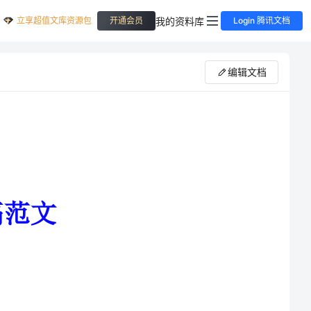
立享超值文库资源包
我的资料库
开通会员
Login 腾讯文档
编辑文档