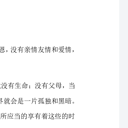
假如这个世界没有阳光、水源，没有感恩，没有亲情友情和爱情，
源，就没有生命；没有父母，当
然就没有我们自己；没有亲情友情爱情，世界就会是一片孤独和黑暗。
我们在理所应当的享有着这些的时
于不会，不愿感恩。的确，中国
“妈妈我爱你，爸爸我爱你”。然
义，羊有跪乳之恩，不懂感恩，就
感恩，感谢父母的养育之恩，感谢