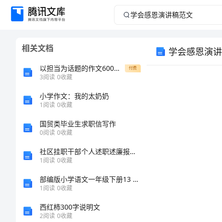
学
会
相关文档
学会感恩演讲
感
以担当为话题的作文600字怎么写5篇_1
付费
恩
3
阅读
0
收藏
小学作文：我的太奶奶
演
1
阅读
0
收藏
讲
国贸类毕业生求职信写作
0
阅读
0
收藏
稿
社区挂职干部个人述职述廉报告_1
1
阅读
0
收藏
范
部编版小学语文一年级下册13 荷叶圆圆 教案
文
1
阅读
0
收藏
西红柿300字说明文
学
2
阅读
0
收藏