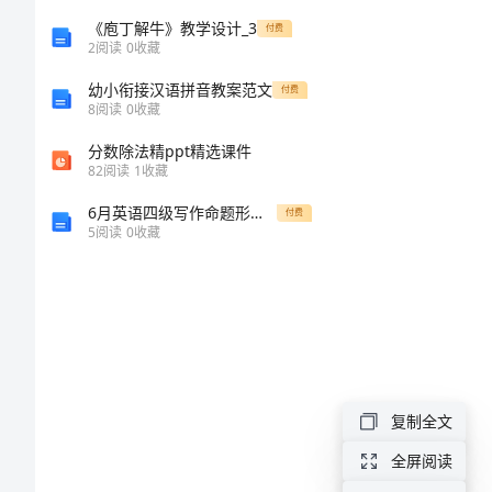
会
《庖丁解牛》教学设计_3
付费
2
阅读
0
收藏
感
幼小衔接汉语拼音教案范文
恩
付费
8
阅读
0
收藏
演
分数除法精ppt精选课件
讲
82
阅读
1
收藏
稿
6月英语四级写作命题形式和评分原则介绍
付费
5
阅读
0
收藏
范
文
学
会
感
复制全文
恩
全屏阅读
演