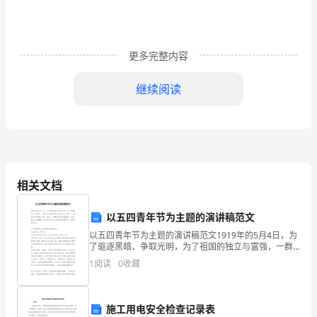
动
目
标：
更多完整内容
1.
继续阅读
能
二、倾听童谣
认
真
1.
倾
相关文档
听
块三
以五四青年节为主题的演讲稿范文
老
2.
以五四青年节为主题的演讲稿范文1919年的5月4日，为
师
了驱逐黑暗、争取光明，为了祖国的独立与富强，一群
意气风发的青年用热血与生命谱写了一曲最壮丽的青春
那我们一起来念一念
1
阅读
0
收藏
3.
同
之歌，绘就了一幅最宏伟的青春图画。下面小编为大家
整
4.
伴
施工用电安全检查记录表