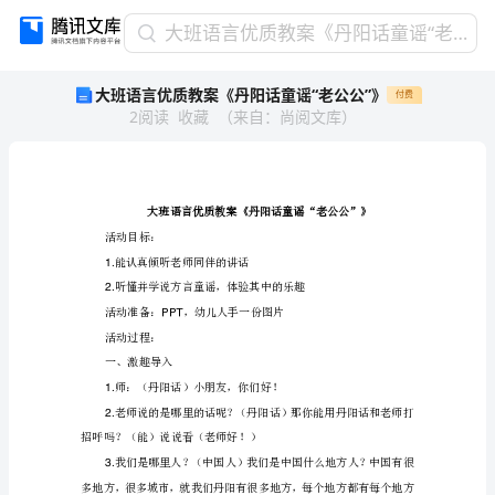
大
大班语言优质教案《丹阳话童谣“老公公”》
班
大班语言优质教案《丹阳话童谣“老公公”》
付费
语
2
阅读
收藏
（
来自
：
尚阅文库
）
言
优
质
教
案
《丹
活动目标：
阳
能认真倾听老师同伴的讲话
1.