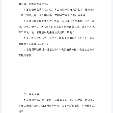
话
2.
童
PPT
活动过程：
谣
一、激趣导入
“老
1.
公
2.
公”》
招呼吗？（能）说说看（老师好！）
大
3.
班
语
的方言，也就是说家乡话。
言
优
4.