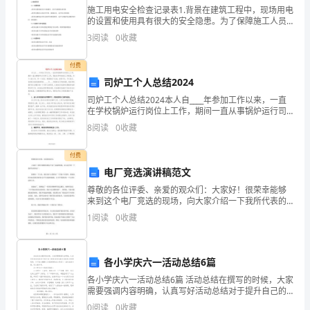
的
施工用电安全检查记录表1.背景在建筑工程中，现场用电
的设置和使用具有很大的安全隐患。为了保障施工人员
讲
的人身安全和保护现场设备的安全，需要对施工现场的
图片就写图片①
3
阅读
0
收藏
电力设施进行安全检查。该文档主要介绍如何对施工用
话
电设
5.
付费
2.
司炉工个人总结2024
小朋友先在下面试一试，老师
听
司炉工个人总结2024本人自____年参加工作以来，一直
在学校锅炉运行岗位上工作，期间一直从事锅炉运行司
谁愿意上来试一试，说一说
6.
懂
炉工工作。现结合多年的岗位工作经验，对个人的工
8
阅读
0
收藏
作，作一个总结，希望借这个总结，发现不足，予以改
正
并
7.
付费
学
电厂竞选演讲稿范文
小朋友想不想试一试？
8.
尊敬的各位评委、亲爱的观众们：大家好！很荣幸能够
说
来到这个电厂竞选的现场，向大家介绍一下我所代表的
电厂。我想问一下大家，我们为什么需要电厂？答案十
1
阅读
0
收藏
方
分简单，那就是因为电是我们现代社会不可或缺的能
源，它关乎
言
各小学庆六一活动总结6篇
童
各小学庆六一活动总结6篇 活动总结在撰写的时候，大家
谣，
需要强调内容明确，认真写好活动总结对于提升自己的
语言表达能力是有很大的帮助的，以下是小编精心为您
0
阅读
0
收藏