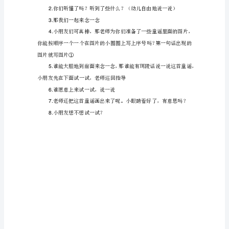
质
教
5.
案
3
《丹
阳
话
6.
童
哪里可以看出他是老公公？
谣
7.
“老
有趣的事情
公
公”》
活