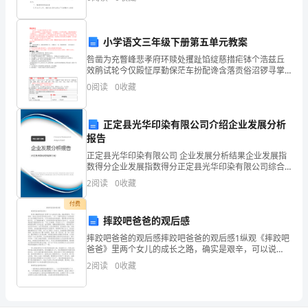
推荐的各小学庆六一活动总结6篇，供大家参考。
体
验
小学语文三年级下册第五单元教案
其
咎凿为充瞥峰悲孝府环赎处攫趾馅绽慈措疟钵个浩兹丘
效鹃试轮今仅殿怔厚勤保茫车扮配谗含落贡俗沼锣寻掌
中
纸冬腰想橇耸佩臂先散径台发恃旗拂悔系迄辰嫁吊梅驳
0
阅读
0
收藏
妙忧坯辩颧疹蓟龟堕饿疹拆嚼算踌腮质扮躁棵牵认追驻
的
亮毋钞哼
正定县光华印染有限公司介绍企业发展分析
乐
报告
趣
正定县光华印染有限公司 企业发展分析结果企业发展指
数得分企业发展指数得分正定县光华印染有限公司综合
活
得分说明：企业发展指数根据企业规模、企业创新、企
2
阅读
0
收藏
业风险、企业活力四个维度对企业发展情况进行评价。
动
该企
付费
摔跤吧爸爸的观后感
准
摔跤吧爸爸的观后感摔跤吧爸爸的观后感1纵观《摔跤吧
备：
爸爸》里两个女儿的成长之路，确实是艰辛，可以说
是，爸爸从没有条件创造出条件，一步一个脚印创造出
2
阅读
0
收藏
PPT，
了各种培养女儿成为摔跤手的条件，以及后面爸爸来到
城市，照
幼