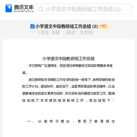
小
小学语文中段教研组工作总结 (2)
学
小学语文中段教研组工作总结 (2)
付费
语
1
阅读
收藏
（
来自
：
文库吧
）
文
中
段
教
研
组
工
鉴。