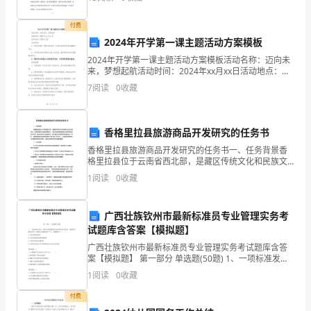
学生们的得分普遍不高。下面是xx整理的储蓄人生现
学
付费
期
2024年开学第一课主题活动方案模板
2024年开学第一课主题活动方案模板活动名称：迈向未
的
来，梦想起航活动时间：2024年xx月xx日活动地点：校
园大礼堂活动目的：1. 热烈欢迎新一届学生的到来，让
工
7
阅读
0
收藏
他们感受到学校的温暖和关怀；2. 引导学
作
香格里拉县旅游商品开发研究的任务书
在
香格里拉县旅游商品开发研究的任务书一、任务背景香
学
格里拉县位于云南省西北部，是藏区传统文化和民族文
化交汇的地方。这里有雄伟壮丽的梅里雪山、风光优美
1
阅读
0
收藏
的香格里拉古城及周边的古代寺庙、著名的原生态风景
校
区等，吸
的
广西壮族钦州市最新标准员专业管理实务考
试题库含答案【模拟题】
统
广西壮族钦州市最新标准员专业管理实务考试题库含答
一
案【模拟题】 第一部分 单选题(50题) 1、一项标准发布
后，能否达到预期的经济效果和社会效益，使标准由潜
1
阅读
0
收藏
在的生产力转化为直接的生产力，关键就在于
领
付费