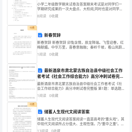
际
小学二年级数学期末试卷及答案期末考试是对同学们一
学期研究成果的一次大盘点、大检阅,同时也是对同学们
综合素质的一次挑战。查字典数学网小学生频道为大家
需
8
阅读
0
收藏
准备了二年级数学期末试卷及答案，希望能够真正的帮
助到大
要
付费
新春贺辞
参
新春贺辞 新春贺辞 卯兔含情，辰龙降瑞。飞雪迎春，红
考
梅献媚。中华万里，喜春意融融；秦岭千坡，看山岚蔚
蔚。街头鞭炮，乾坤共庆新年；门上楹联，诗友同辞旧
1
阅读
0
收藏
借
岁。 诗苑溢香，香遍三秦福
鉴。
最新酒泉市肃北蒙古族自治县中级社会工作
者考试《社会工作综合能力》高分冲刺试卷完整
语
版
最新酒泉市肃北蒙古族自治县中级社会工作者考试《社
文
会工作综合能力》高分冲刺试卷完整版 第1题：单选题
(本题1分)某社会工作服务机构为了推进机构的规范化运
1
阅读
0
收藏
教
作，建立了一套完整的内外部评估机制。下列评估的内
容
付费
研
储蓄人生现代文阅读答案
组
储蓄人生现代文阅读答案阅读一直是高考的“重头戏”，其
中现代文阅读所占分值大、主观性强，乃“重中之重”。但
本
从历年高考现代文阅读答题情况来看，无论试题难易，
13
阅读
0
收藏