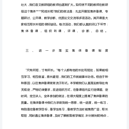
研
组
工
作
总
结
本
文
具
有
广
泛
通