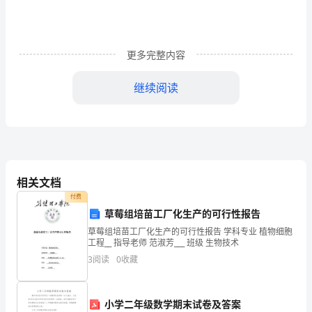
用
性，
欢
更多完整内容
迎
继续阅读
各
位
亲
根
相关文档
付费
据
草莓组培苗工厂化生产的可行性报告
自
草莓组培苗工厂化生产的可行性报告 学科专业 植物细胞
工程__ 指导老师 范淑芳___ 班级 生物技术
己
3
阅读
0
收藏
的
实
小学二年级数学期末试卷及答案