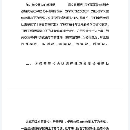
作
总
结
(2)
小
学
语
文
中
段
教