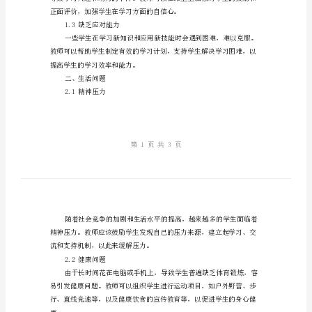
活
挑战。
等
一、学习问题
方
1.1学习效率低下
面
遇
到
生们投入学习。
的
1.2缺乏自信心
问
题
如