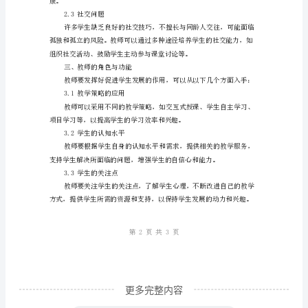
1.3缺乏应对能力
何
应
对
提高学生的学习效率和能力。
学
二、生活问题
生
2.1精神压力
在
学
习、
生
活
等
方
更多完整内容