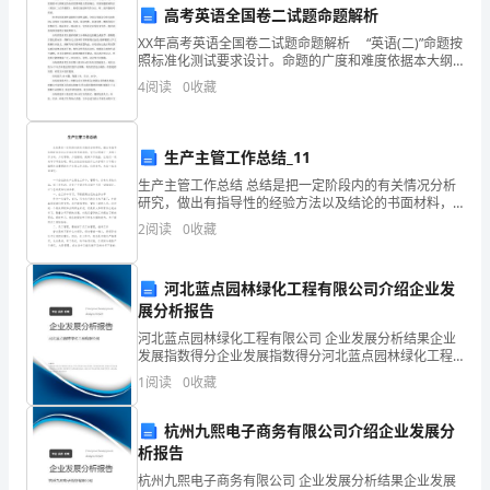
济
高考英语全国卷二试题命题解析
发
XX年高考英语全国卷二试题命题解析 “英语(二)”命题按
照标准化测试要求设计。命题的广度和难度依据本大纲
展
规定的知识范围和能力要求确定。局部命题素材取自
4
阅读
0
收藏
三、教师的角色与功能
《英语(二)自学教程》。统考以阅读和写作为主，
和
教
生产主管工作总结_11
3.1教学策略的应用
生产主管工作总结 总结是把一定阶段内的有关情况分析
育
研究，做出有指导性的经验方法以及结论的书面材料，
它可以明确下一步的工作方向，少走弯路，少犯错误，
2
阅读
0
收藏
水
提高工作效益，让我们一起来学习写总结吧。那么总结
平
河北蓝点园林绿化工程有限公司介绍企业发
3.2学生的认知水平
提
展分析报告
河北蓝点园林绿化工程有限公司 企业发展分析结果企业
高，
发展指数得分企业发展指数得分河北蓝点园林绿化工程
有限公司综合得分说明：企业发展指数根据企业规模、
1
阅读
0
收藏
学
企业创新、企业风险、企业活力四个维度对企业发展情
3.3学生的关注点
况进
生
杭州九熙电子商务有限公司介绍企业发展分
析报告
们
杭州九熙电子商务有限公司 企业发展分析结果企业发展