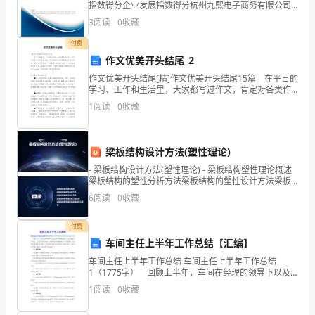
指数得分企业发展指数得分杭州九熙电子商务有限公司
面
综合得分说明：企业发展指数根据企业规模、企业创
3
阅读
0
收藏
新、企业风险、企业活力四个维度对企业发展情况进行
临
评价。
付费
的
作文优美开头结尾_2
作文优美开头结尾[精]作文优美开头结尾15篇 在平日的
学
学习、工作和生活里，大家都写过作文，肯定对各类作
文都很熟悉吧，作文是经过人的思想考虑和语言组织，
习
1
阅读
0
收藏
通过文字来表达一个主题意义的记叙方法。作文的注
和
梁板结构设计方法(塑性理论)
生
- 梁板结构设计方法(塑性理论) - 梁板结构塑性理论概述
活
梁板结构的塑性分析方法梁板结构的塑性设计方法梁板
结构塑性理论的工程应用梁板结构塑性理论的发展趋势
6
阅读
0
收藏
压
与展望
力
付费
车间主任上半年工作总结【汇编】
也
车间主任上半年工作总结 车间主任上半年工作总结
1（1775字） 回顾上半年，车间在经理的领导下以及
越
各部门同事积极配合下，紧紧围绕生产为中心，人员设
1
阅读
0
收藏
备安全为重点，不断强化车间基础管理工作，狠抓落
来
实，经