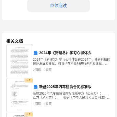
面
继续阅读
遇
到
的
问
相关文档
流和支持机制，以此来缓解压力。
题
2024年《新理念》学习心得体会
2023
2.2健康问题
2024年《新理念》学习心得体会在2024年，随着科技的
年，
迅速发展和变革，教育也在不断地进行创新和改革。
《新理念》作为一本全新的教科书被引入课堂，为学生
2
阅读
0
收藏
随
们带来了一种全新的学习体验和思维方式。在这篇文章
中
着
付费
新疆2025年汽车租赁合同标准版
社
康。
新疆2025年汽车租赁合同标准版甲方（出租方）：____
乙方（承租方）：____根据《中华人民共和国合同法》及
会
2.3社交问题
相关法律法规的规定，甲乙双方在平等、自愿、公平、
1
阅读
0
收藏
诚实信用的原则基础上，就汽车租赁事宜达成以
经
付费