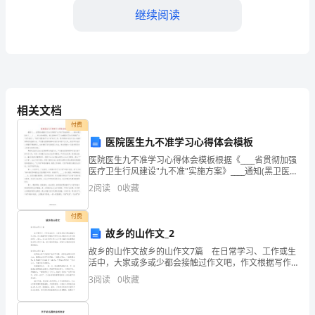
水
继续阅读
平
的
1.预防为主
提
高，
相关文档
工
付费
医院医生九不准学习心得体会模板
作
医院医生九不准学习心得体会模板根据《____省贯彻加强
医疗卫生行风建设"九不准"实施方案》____通知(黑卫医发
环
发生。
〔____〕____号)文件的要求，我认真的学习了《加强医疗
2
阅读
0
收藏
卫生行风建设"九不准"规定》
境
2.整体管理
付费
安
故乡的山作文_2
全
故乡的山作文故乡的山作文7篇 在日常学习、工作或生
活中，大家或多或少都会接触过作文吧，作文根据写作
问
时限的不同可以分为限时作文和非限时作文。那么，怎
3
阅读
0
收藏
么去写作文呢？以下是小编为大家整理的故乡的山作文
题