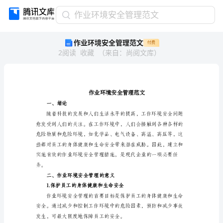
作
作业环境安全管理范文
业
作业环境安全管理范文
付费
环
2
阅读
收藏
（
来自
：
尚阅文库
）
境
安
全
管
理
范
一、绪论
文