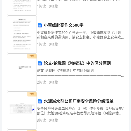
移！但就因为你我有手机！我用一毛钱送出最真的祝
境
1
阅读
0
收藏
福：祝你元旦快乐，新年顺利！2、人类一思考，上帝就
发
中，
小蜜蜂赴宴作文500字
人
小蜜蜂赴宴作文500字 今天一早，小蜜蜂就接到了月光
们
花和夜来香的邀请函，请它去赴宴。小蜜蜂穿上它喜欢
的一条黄黑相间的裙子，打扮一番，就出发了。 小蜜蜂
1
阅读
0
收藏
会
飞到花园里，许多漂亮的花姑娘热情地欢迎小蜜
接
付费
论文-论我国《物权法》中的区分原则
触
论文-论我国《物权法》中的区分原则
——————————————————————————
到
作者：
2
阅读
0
收藏
——————————————————————————
各
日期： 论我国《物权法》中的
付费
种
水泥减水剂公司厂房安全风险分级清单
各
安全风险分级清单风险点（厂房）作业步骤（场所/设施/
部位）危险源/检查标准事故类型风险评估（风险评估
样
（LEC法））编号类型名称序号名称可能 性频次严重 性
3
阅读
0
收藏
风险 值风险等级12设备设施厂房1门窗安装牢固
的