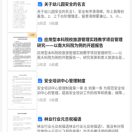
等。
愈
关于幼儿园安全的名言
3.参与共治
关于幼儿园安全的名言1、安全有序滑滑梯，你上我等别
发
着急。2、上下台阶慢慢走，留意滑倒要谦让。3、小朋
友，你别跑，安全大事要记牢。过马路，别乱闯，斑马
受
3
阅读
0
收藏
线上稳当当。4、宣传安全法规，普及安全知识。
到
付费
应用型本科院校旅游管理实践教学项目管理
人
研究——以南大科院为例的开题报告
应用型本科院校旅游管理实践教学项目管理研究——以
们
南大科院为例的开题报告一、研究背景和意义旅游业是
新时代经济发展的新引擎，已成为全球经济和贸易最活
的
2
阅读
0
收藏
跃的产业之一。随着社会经济的发展，旅游业越来越成
1.建立科学的安全管理体系
为国民经
关
安全培训中心管理制度
注。
安全培训中心管理制度第一章 总 则第一条 为规范安全培
训中心的管理，提高安全培训工作的效率和质量，保障
在
培训对象的安全意识和安全知识的提升，特制定本制
1
阅读
0
收藏
度。第二条 安全培训中心是负责组织和实施相关安全培
工
训
的安全。
作
林业行业元旦祝福语
2.制定完善的安全制度和规章
环
林业行业元旦祝福语林业行业元旦祝福语1、我没有孙悟
空地劲斗云可以飞到你身旁！也不会魔法师的顺间转