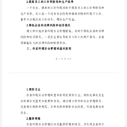
作
业
环
境
安
务。
全
二、作业环境安全管理的意义
管
理
范
文
一、
绪