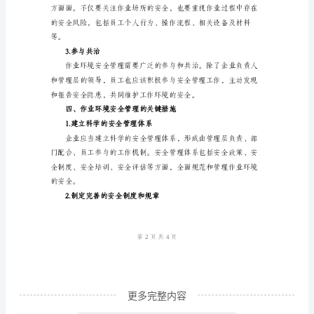
论
随
着
科
技
的
发
将面临巨大的法律风
展
和
人
们
生
活
更多完整内容