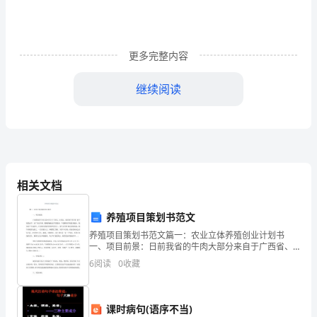
不
能
更多完整内容
重
来。
继续阅读
生
命
安
己面对的困难。
全
相关文档
就
养殖项目策划书范文
掌
养殖项目策划书范文篇一：农业立体养殖创业计划书
一、项目前景：日前我省的牛肉大部分来自于广西省、
握
山东省，本省肉牛供应量 处于较低水平。而广东近年
6
阅读
0
收藏
来，随着机械化水平的提高，牛的耕田作用越 来越小，
很多农户
在
我
课时病句(语序不当)
不能给小偷有可乘之机。