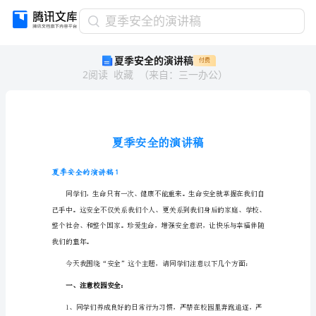
夏
夏季安全的演讲稿
季
夏季安全的演讲稿
付费
安
2
阅读
收藏
（
来自
：
三一办公
）
全
的
演
讲
稿
夏
季