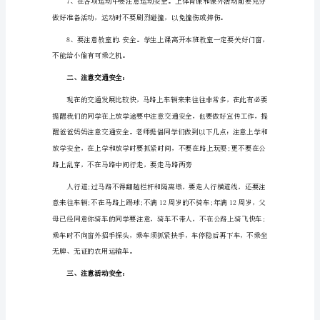
稿
1
同
学
防意外事故。
们，
生
命
育。
只
有
一
次、
健
康