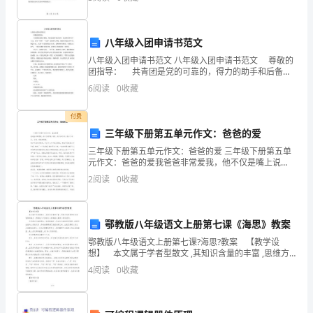
来越重要。而如何有效地进行小学食堂卫生管理，已经
成为
们
无牌、无证的农用运输车。
八年级入团申请书范文
个
八年级入团申请书范文 八年级入团申请书范文 尊敬的
人、
团指导： 共青团是党的可靠的，得力的助手和后备
三、注意活动安全：
军，是培养青年共产主义，具有“四有”“五爱”品质的大学
6
阅读
0
收藏
更
校。因此至从退出少年先锋队之后，入团一直是
关
付费
三年级下册第五单元作文：爸爸的爱
系
三年级下册第五单元作文：爸爸的爱 三年级下册第五单
元作文：爸爸的爱我爸爸非常爱我，他不仅是嘴上说
到
说，他还在行动上表示了这一点。当然，他真的很棒。
2
阅读
0
收藏
他乒乓球打得很好。在区少儿乒乓球比赛前，他每
我
们
鄂教版八年级语文上册第七课《海思》教案
身
鄂教版八年级语文上册第七课?海思?教案 【教学设
想】 本文属于学者型散文 ,其知识含量的丰富 ,思维方
后
式的独特表达着智慧的魅力 ,鄂教版八年级语文上册教案
4
阅读
0
收藏
全集第七课?海思?。 文章通过对海的博大
的