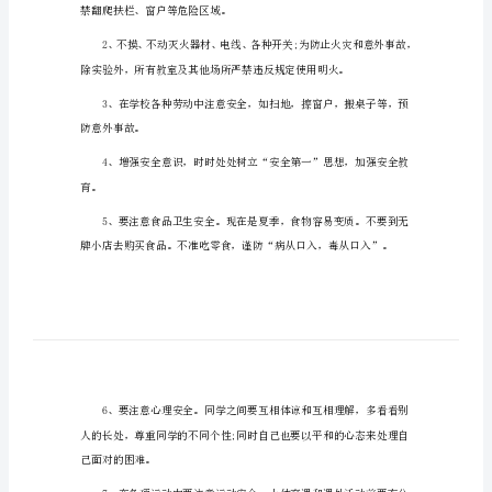
夏季安全的演讲稿1
安
全
的
演
讲
稿
我们的童年。
夏
季
安
一、注意校园安全：
全
的
演
禁翻爬扶栏、窗户等危险区域。
讲