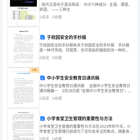
- 现代汉语句子语法简说： 句子六种成分 - 主语、谓语、
们
宾语； ——三种主
二、注意交通安全：
自
2
阅读
0
收藏
己
于校园安全的手抄报
手
于校园安全的手抄报有关于校园安全的手抄报 手抄报
中。
是一种可传阅、可观赏、也可张贴的报纸的另一种形
式。在学校，手抄报是第二课堂的一种很好的活动形
4
阅读
0
收藏
式，具有相当强的可塑性和自由性。手抄报也是一种群
这
众性的宣
付费
安
中小学生安全教育日通讯稿
全
中小学生安全教育日通讯稿 全国中小学生安全教育日
通讯稿篇一 3月28日是 “全国中小学生安全教育日”，xx
不
小学以“全国中小学安全教育日”为契机，深入开展安全文
2
阅读
0
收藏
明校园创建活动，3月28日上午，xx
仅
关
小学食堂卫生管理的重要性与方法
系
小学食堂卫生管理的重要性与方法在2023年的今天，小
学食堂卫生管理已经成为了全社会关注的焦点。随着食
品安全事件不断地发生，对于小学食堂的卫生管理也越
我
3
阅读
0
收藏