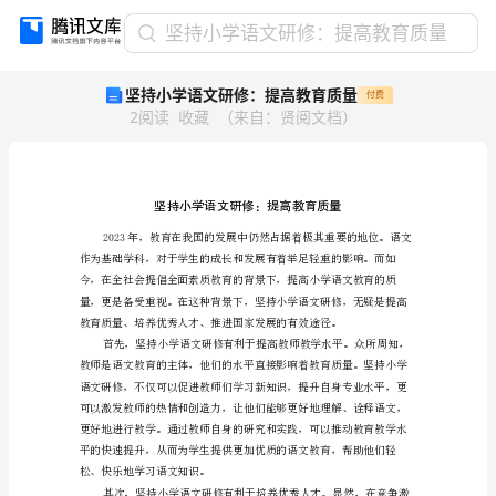
坚
坚持小学语文研修：提高教育质量
持
坚持小学语文研修：提高教育质量
付费
小
2
阅读
收藏
（
来自
：
贤阅文档
）
学
语
文
研
修：
提
高