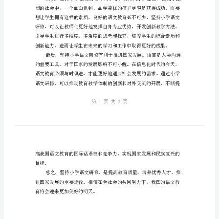
教
育
质
量
坚
持
小
学
语
松、快乐地学习语文知识。
文
研