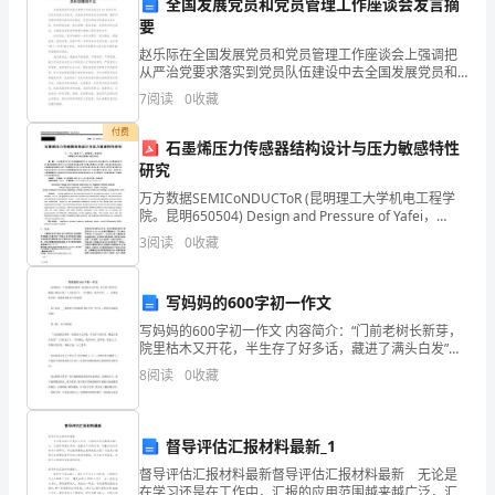
全国发展党员和党员管理工作座谈会发言摘
要
要
赵乐际在全国发展党员和党员管理工作座谈会上强调把
的
从严治党要求落实到党员队伍建设中去全国发展党员和
党员管理工作座谈会9月9日在京召开。中共中央政治局
地
7
阅读
0
收藏
委员、中央组织部部长赵乐际强调，要牢牢把握加强党
的执政
位。
付费
石墨烯压力传感器结构设计与压力敏感特性
研究
语
万方数据SEMICoNDUCToR (昆明理工大学机电工程学
文
院。昆明650504) Design and Pressure of Yafei，
YUAN Ruibo，YANG Mechanical El
3
阅读
0
收藏
作
为
写妈妈的600字初一作文
基
写妈妈的600字初一作文 内容简介：“门前老树长新芽，
院里枯木又开花，半生存了好多话，藏进了满头白发”
础
《当你老了》，字字戳心，我年少时，... 如果觉得不
8
阅读
0
收藏
错，就继续查看以下内容吧！ 以下是由
学
科，
督导评估汇报材料最新_1
督导评估汇报材料最新督导评估汇报材料最新 无论是
对
在学习还是在工作中，汇报的应用范围越来越广泛，汇