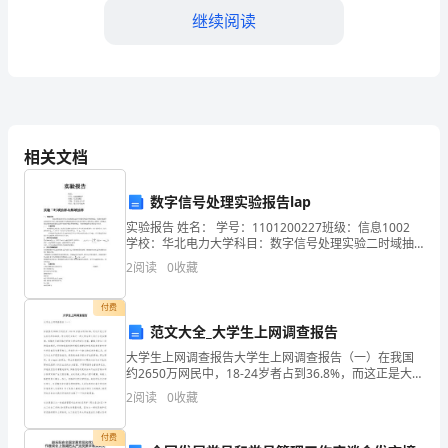
国
继续阅读
的
发
展
目标。
中
相关文档
仍
数字信号处理实验报告lap
然
实验报告 姓名： 学号：1101200227班级：信息1002
育将会迎来更加美好的明天。
学校：华北电力大学科目：数字信号处理实验二时域抽
占
样与频域抽样一、实验目的 加深理解连续时间信号的离
2
阅读
0
收藏
散化过程中的
据
付费
着
范文大全_大学生上网调查报告
大学生上网调查报告大学生上网调查报告（一）在我国
极
约2650万网民中，18-24岁者占到36.8%，而这正是大学
生所处的年龄段。作为网民主体之一的大学生的上网行
其
2
阅读
0
收藏
为是否健康，直接关系着网络文明和大学生
重
付费