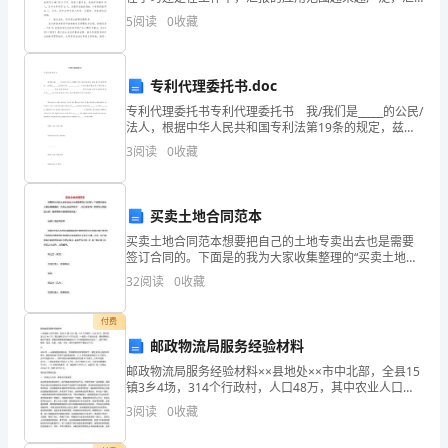
报时通常会多讲一些重点工作的内容，非重点的内容简
5
阅读
0
收藏
于
单介绍即可，写汇报都需要注意哪些格式呢？下面是小
编帮
学
专利代理委托书.doc
生
专利代理委托书专利代理委托书 我/我们是_____的公民/
法人，根据中华人民共和国专利法第19条的规定，兹委
的
托_____ (机构代码：__________)，并由该机构指定其专利
3
阅读
0
收藏
代理人_____、_
成
长
买卖土地合同范本
和
买卖土地合同范本想要把自己的土地专卖出去也是需要
签订合同的。下面是的我为大家收集整理的“买卖土地合
发
同范本”，供大家参考！希望可以帮助到大家！更多精彩
32
阅读
0
收藏
内容请持续关注！ 买卖土地合同范本
展
付费
有
邮政物流局服务经验材料
邮政物流局服务经验材料××县地处××市中北部，全县15
着
镇3乡4场，314个行政村，人口48万，其中农业人口
36.3万，国土面积2531.73平方公里。××县是一个农业
举
3
阅读
0
收藏
大县，属全国商品粮生产基地，是联合