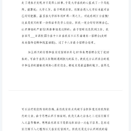
大
学
不
迟
到
旷
面，以求以后能追求上进，努
课
保
证
书
尊
敬