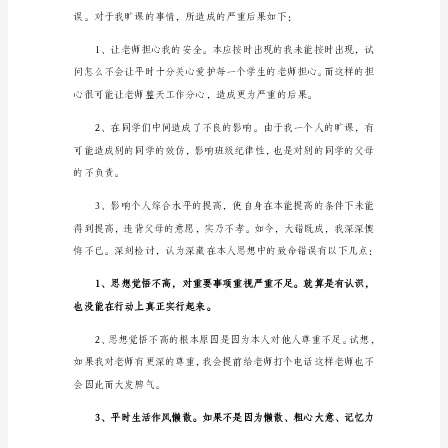
的
系
领
导、
老
师：
近
段
来
我
无
故
旷