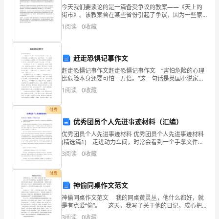
的
今天我们要谈论的是一篇备受争议的教案——《天上的
街市》。该教案曾在某些省份引起了争议，因为一些家
情
长认为它涉及宗教内容，而且难度过于高。但是，正如
1
阅读
0
收藏
我们所了解的，该教案仍然在其他省份得到了广泛的应
况
用。那么
下
赶走恐惧记事作文
赶走恐惧记事作文赶走恐惧记事作文 “害怕危险的心理
私
比危险本身还要可怕一万倍。”这一句话是英国小说家笛
的不负责。
福所说的，他告诉我们：一个人在逆境中，首先要战胜
自
1
阅读
0
收藏
自己恐惧的心理，要有大无畏冒险进取精神，只有这样
离
付费
优秀团员个人先进事迹材料（汇编）
校
优秀团员个人先进事迹材料 优秀团员个人先进事迹材料
数
(精选篇1) 走进动力车间，时常会看到一个手拿文件
夹，不停穿梭于各个岗位的忙碌身影，他就是安全管理
3
阅读
0
收藏
日，
员__. 深入现场，实践中检验安全真理他既懂安全
给
付费
神偷同桌作文范文
系
神偷同桌作文范文 我的同桌黄灵丛，他什么都好，就
也没能在行动上真正实行起来。
是有点爱“偷”。 这天，我写了关于他的日记，成心把
里
他写的“无恶不作”。可谁知写日记的事被知道了。他先在
3
阅读
0
收藏