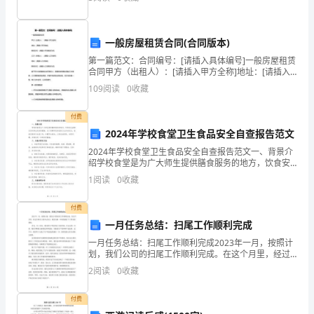
上课时对我说：“把你的日记给我看一看吧，看
抹
了
一般房屋租赁合同(合同版本)
黑，
第一篇范文：合同编号：[请插入具体编号]一般房屋租赁
合同甲方（出租人）：[请插入甲方全称]地址：[请插入
会因此而大发脾气。
特
甲方地址]联系方式：[请插入甲方联系方式]乙方（承租
109
阅读
0
收藏
人）：[请插入乙方全称]地址：[请插入乙方
别
付费
是
2024年学校食堂卫生食品安全自查报告范文
2024年学校食堂卫生食品安全自查报告范文一、背景介
让
绍学校食堂是为广大师生提供膳食服务的地方，饮食安
全直接关系到师生的身体健康。为了保障学校食堂的卫
1
阅读
0
收藏
指
生食品安全，我校定期进行自查工作，并撰写本报告，
以便
导
付费
一月任务总结：扫尾工作顺利完成
老
一月任务总结：扫尾工作顺利完成2023年一月，按照计
划，我们公司的扫尾工作顺利完成。在这个月里，经过
师
全体员工的齐心协力，我们为新一年的发展打下了坚实
2
阅读
0
收藏
的基础。首先，在1月份，我们的生产线实现了全面升
时
级。
付费
刻