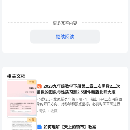
课
达
___
更多完整内容
日
继续阅读
之
多，
而
且
相关文档
在
付费
2023九年级数学下册第二章二次函数2二次
没
函数的图象与性质习题2.5课件新版北师大版
- 习题2.5 - 北师版·九年级下册 - 1．指出下列二次函数图
经
象的开口方向、对称轴和顶点坐标，必要时画草图进行
验证：（1）y=2 (x－2)2+
2
阅读
0
收藏
允
付费
许
如何理解《天上的街市》教案