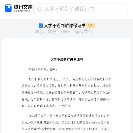
大
大学不迟到旷课保证书
学
大学不迟到旷课保证书
付费
不
2
阅读
收藏
（
来自
：
尚阅文库
）
迟
到
旷
课
保
证
书
尊敬的系领导、老师：