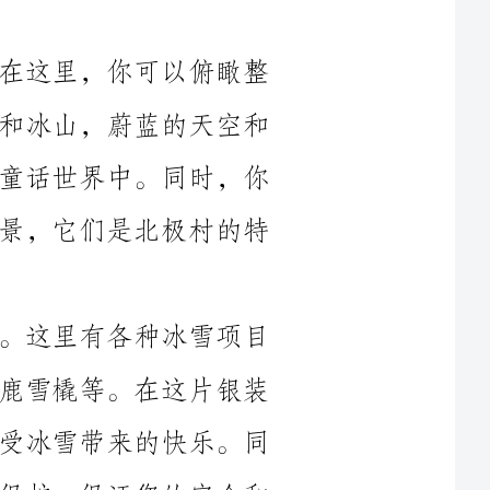
个北极村的壮丽景色。眼前是辽阔的冰原和冰山，蔚蓝的天空和
晶莹剔透的北极光交相辉映，仿佛置身于童话世界中。同时，你
还可以看到北极熊在冰面上嬉戏玩耍的场景，它们是北极村的特
接下来，我们来到北极村的冰雪乐园。这里有各种冰雪项目
等着你来体验，比如滑雪、雪地摩托、驯鹿雪橇等。在这片银装
素裹的世界里，你可以尽情释放自己，享受冰雪带来的快乐。同
时，还有专业的教练会为大家提供指导和保护，保证您的安全和
接着，我们来到北极村的动物园。北极村是众多极地动物的
家园，这里有北极熊、企鹅、海豹等各种珍稀动物。你可以近距
离观察它们的生活，了解它们在极寒环境下的适应能力和生存技