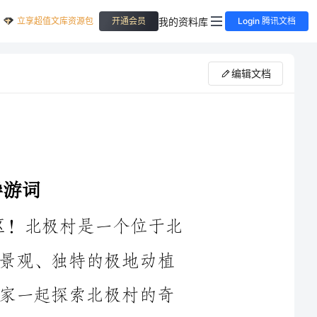
立享超值文库资源包
我的资料库
开通会员
Login 腾讯文档
编辑文档
欢迎各位游客来到2024北极村旅游区！北极村是一个位于北
极圈内的神奇地方，这里拥有壮丽的冰雪景观、独特的极地动植
物以及丰富多样的文化底蕴。我将带领大家一起探索北极村的奇
首先，我们来到北极村的观景台。站在这里，你可以俯瞰整