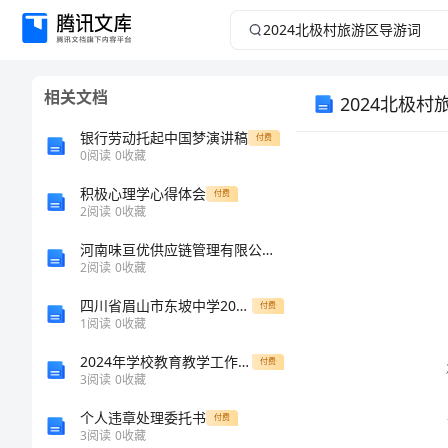
2024
北
相关文档
2024北极
极
银行劳动托起中国梦演讲稿
付费
村
0
阅读
0
收藏
旅
积极心理学心得体会
付费
2
阅读
0
收藏
游
河南味亘优供应链管理有限公司介绍企业发展分析报告
2
阅读
0
收藏
区
四川省眉山市东坡中学2023届中考物理五模试卷含解析
付费
1
阅读
0
收藏
导
2024年学校教育教学工作总结范文
付费
妙之旅。
游
3
阅读
0
收藏
个人违章处理委托书
付费
词
3
阅读
0
收藏