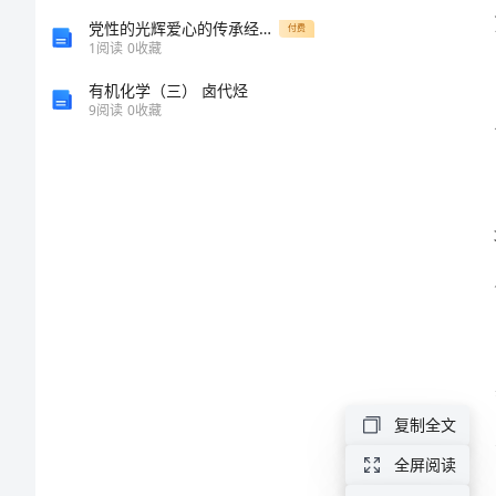
2024
党性的光辉爱心的传承经验做法[修改版]
付费
1
阅读
0
收藏
北
有机化学（三） 卤代烃
极
9
阅读
0
收藏
村
旅
游
区
导
游
乐趣。
词
欢
复制全文
迎
全屏阅读
各