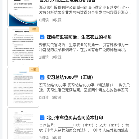
活
浙商银行股份有限公司湖州德清小微企业专营支行 企业
里，
以改变自己。
发展分析结果企业发展指数得分企业发展指数得分浙商
银行股份有限公司湖州德清小微企业专营支行综合得分
大
0
阅读
0
收藏
说明：企业发展指数根据企业规模、企业创新、企业风
险、
付费
家
辣椒病虫害防治：生态农业的视角
总
辣椒病虫害防治：生态农业的视角一、引言辣椒作为一
种常见的蔬菜和调味品，在我国有着广泛的种植面积。
免
然而，随着农药和化肥的滥用，以及生态环境的恶化，
2
阅读
0
收藏
辣椒病虫害问题日益严重。为了解决这一问题，本文从
不
生态农业
付费
了
实习总结1000字（汇编）
要
实习总结1000字 实习总结1000字（精选篇1） 时光飞
逝，实习生活已完满结束。回顾两个月左右的教学实习
生活，确有一种不易言表的喜悦和收获，也有值得借鉴
接
0
阅读
0
收藏
的经验与教训。通过教学实习，我懂得了爱心在教
触
北京市车位买卖合同范本打印
或
合同编号：__________甲方（卖方）：乙方（买方）：根
使
据《中华人民共和国合同法》、《中华人民共和国城市
房地产管理法》及相关法律法规的规定，甲乙双方本着
2
阅读
0
收藏