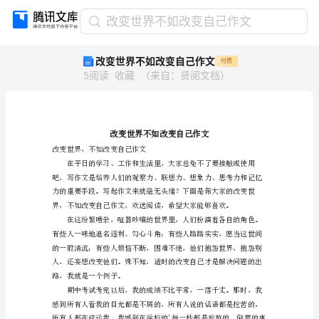
改
改变世界不如改变自己作文
变
改变世界不如改变自己作文
付费
世
5
阅读
收藏
（
来自
：
贤阅文档
）
界
不
如
改
变
自
改变世界，不如改变自己作文
己