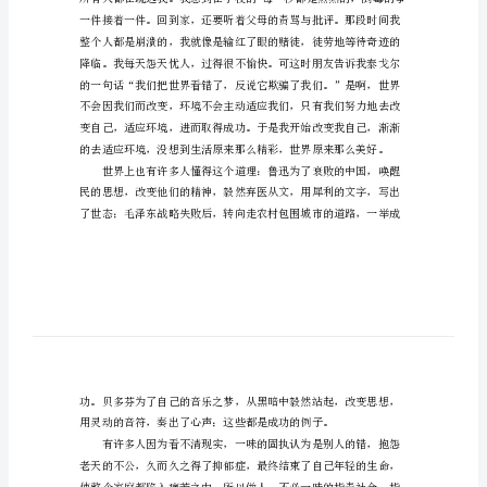
作
文
改
变
世
界
不
路，我就是一个例子。
如
改
变
自
己