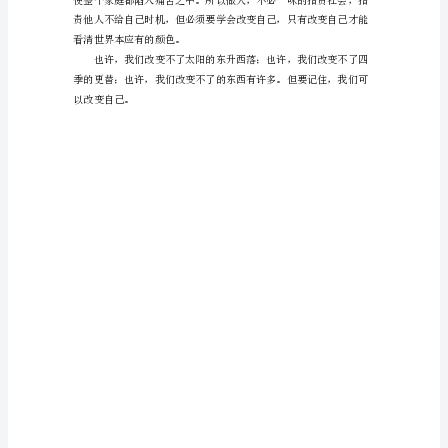
作
文
改
变
世
界，
不
如
改
变
自
己
作