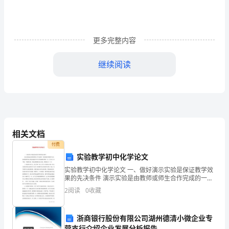
文
更多完整内容
在
继续阅读
平
日
的
学
相关文档
习、
付费
工
实验教学初中化学论文
实验教学初中化学论文 一、做好演示实验是保证教学效
作
果的先决条件 演示实验是由教师或师生合作完成的一种
直观有效的教学方法。成功地做好演示实验是搞好初中
和
看清世界本应有的颜色。
2
阅读
0
收藏
化学实验教学的第一步。有人说，讲千遍，
生
浙商银行股份有限公司湖州德清小微企业专
营支行介绍企业发展分析报告