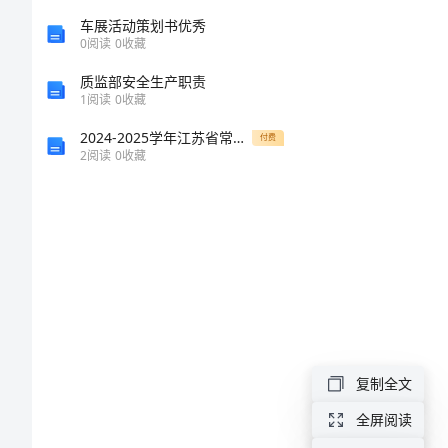
妈
车展活动策划书优秀
0
阅读
0
收藏
的
质监部安全生产职责
歌
1
阅读
0
收藏
2024-2025学年江苏省常州市前黄中学溧阳中学高一化学下册期末达标检测试题含解析
付费
我
2
阅读
0
收藏
不
知
道
我
握
是
怎
复制全文
样
全屏阅读
在