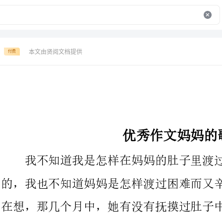
本文由贤阅文档提供
付费
优秀作文妈妈的歌
我不知道我是怎样在妈妈的肚子里渡过了我人生最初的九个月
的，我也不知道妈妈是怎样渡过困难而又辛苦的九个月的。我一直
在想，那几个月中，她有没有抚摸过肚子中的我，然后唱歌给我
上小学时，清晰地记得当时小小的我的手，被妈妈温暖的手握
住，然后两个人一起唱：小呀么小儿郎，背着那书包上学堂我总觉