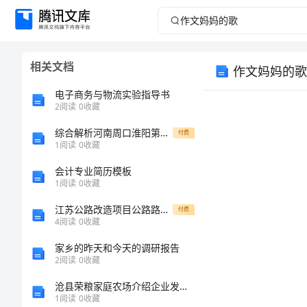
作
文
相关文档
作文妈妈的歌
妈
电子商务与物流实验指导书
妈
2
阅读
0
收藏
综合解析河南周口淮阳第一高级中学数学七年级上册一元一次方程单元测评试卷（含答案详解版）
的
付费
1
阅读
0
收藏
歌
会计专业简历模板
1
阅读
0
收藏
优
江苏公路改造项目公路路面工程施工组织设计(投标文件)
付费
秀
4
阅读
0
收藏
作
听？
家乡的昨天和今天的调研报告
2
阅读
0
收藏
文
沧县荣粮家庭农场介绍企业发展分析报告
妈
1
阅读
0
收藏