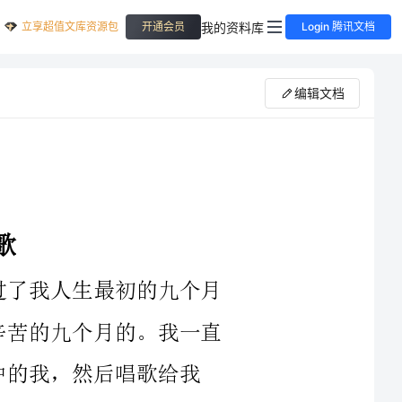
立享超值文库资源包
我的资料库
开通会员
Login 腾讯文档
编辑文档