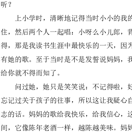
得，那是我读书生涯中最快乐的一天，因为不仅有妈妈的陪伴，还
有她的歌。至于当时是不是发誓说妈妈，我会好好读书，考个第一
给你就不得而知了。
问过她，她只是笑笑说：不记得啦，好多年了。妈妈从来没有
忘记过关于孩子的往事，所以这让我疑心自己当时说了更有雄心壮
志的话。妈妈的歌给我快乐，给我信心，这也是我们共同的幸福瞬
间，它像陈年老酒一样，越陈越美味。妈妈很少唱歌，但是每年我
过生日的时候，她都会给我唱生日快乐歌。唱了很多年，她还是掌
不好时间。
大家都唱完了，她还剩半句，但我总觉得，只有那半句，才真
正是为我唱的，才真正是她给我的祝愿。所以每年，我都会仔细地
等待她的——快乐！我想，这是妈妈给我的最好的祝愿。每次，都