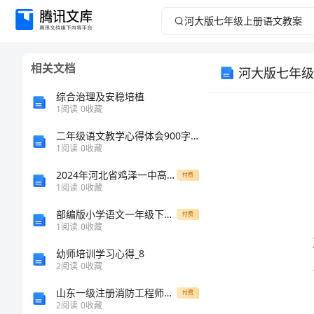
河
大
相关文档
河大版七年级
版
综合治理及安稳培植
七
1
阅读
0
收藏
二年级语文教学心得体会900字_1
年
1
阅读
0
收藏
级
2024年河北省鸡泽一中高一生物上学期期末复习检测试题含解析
付费
1
阅读
0
收藏
上
部编版小学语文一年级下册1 吃水不忘挖井人(21) 教案
付费
1
阅读
0
收藏
册
幼师培训学习心得_8
语
2
阅读
0
收藏
山东一级注册消防工程师资格考试时间
付费
文
2
阅读
0
收藏