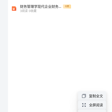
教
财务管理学现代企业财务管理
付费
3
阅读
0
收藏
案
河
大
版
七
年
级
上
册
复制全文
语
全屏阅读
文