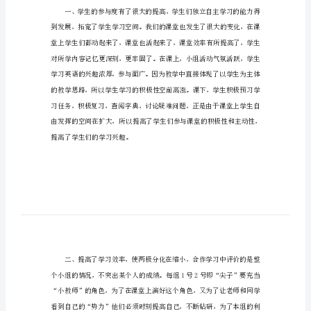
总结一：英语课堂小组
总
结
范
文
示
例
英
语
用小组合作过程中的一点心得体会。
课
堂
小