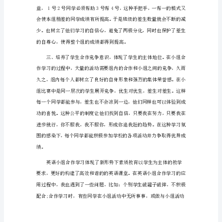
组
合
作
学
习
总
结
范
提高了学生们的学习兴趣。
文
示
例
总