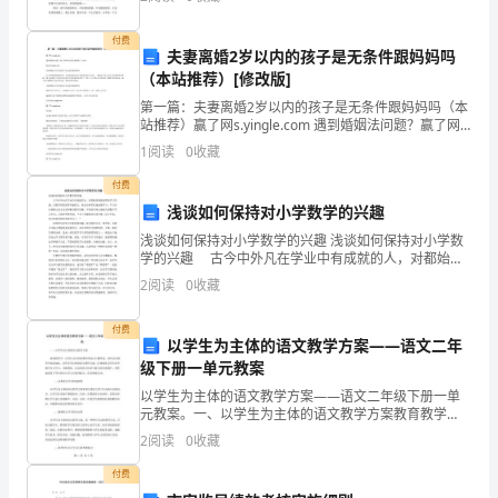
密布，我打算一个人面对它，因为，没有人会给予我帮
了
助，我
付费
一
夫妻离婚2岁以内的孩子是无条件跟妈妈吗
（本站推荐）[修改版]
年
第一篇：夫妻离婚2岁以内的孩子是无条件跟妈妈吗（本
站推荐）赢了网s.yingle.com 遇到婚姻法问题？赢了网
多
律师为你免费解惑！访问>> http://s.yingle.com 夫妻离
1
阅读
0
收藏
婚2岁以内的孩
了，
付费
对
浅谈如何保持对小学数学的兴趣
浅谈如何保持对小学数学的兴趣 浅谈如何保持对小学数
于
学的兴趣 古今中外凡在学业中有成就的人，对都始终
保持浓厚的学习兴趣。对数学保持浓厚兴趣的人，他会
小
2
阅读
0
收藏
全神贯注地进展学习，千方百计地想方法去认识和解决
数
组
付费
以学生为主体的语文教学方案——语文二年
合
级下册一单元教案
以学生为主体的语文教学方案——语文二年级下册一单
作
元教案。一、以学生为主体的语文教学方案教育教学
中，以学生为主体的教学理念已日渐普及，而在语文教
学
2
阅读
0
收藏
学中也是如此。以学生为主体的语文教学方案，注重的
是让学生在
付费
习，