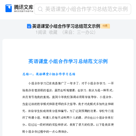
英
英语课堂小组合作学习总结范文示例
语
英语课堂小组合作学习总结范文示例
付费
课
1
阅读
收藏
（
来自
：
三一办公
）
堂
小
组
合
作
学
习