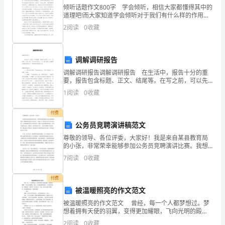
结
倾听话题作文800字 学会倾听，相信大家都懂得其中的
道理吧!而大家知道学会倾听对于我们有什么样的作用吗?
小
以前的我，也并不懂得。但是直到后来发生的一件事，
2
阅读
0
收藏
令我懂得其中的道理! 在生活中，我是一个喜
组
合
调解调研报告
作
调解调研报告调解调研报告 在生活中，报告十分的重
要，报告包含标题、正文、结尾等。在写之前，可以先
参考范文，以下是小编为大家整理的调解调研报告，希
学
1
阅读
0
收藏
望能够帮助到大家。调解调研报告1 一、坚持
习
付费
公务员竞聘演讲稿范文
已
尊敬的领导、各位评委，大家好！我是来自某县教育局
在
的小张，非常荣幸能够参加公务员竞聘演讲比赛。我想
借此机会向大家介绍一下我自己。我毕业于某大学光电
7
阅读
0
收藏
我
专业，大学期间我认真学习科学知识，获得了良好的教
育和培训
县
付费
被温暖照亮的作文范文
推
绩。
被温暖照亮的作文范文 曾经，每一个人都梦想过。梦
想着拥有天使的羽翼，变得更加耀眼，飞向光明的殿
广
堂。然而，在这通往殿堂的路上，是无际的黑暗，荆棘
2
阅读
0
收藏