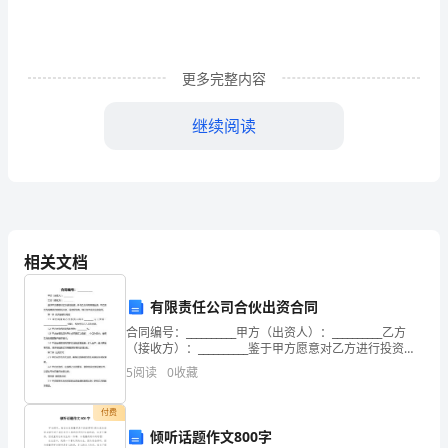
结
一：
英
更多完整内容
语
继续阅读
课
堂
小
组
相关文档
合
有限责任公司合伙出资合同
作
合同编号：__________甲方（出资人）：__________乙方
学
（接收方）：__________鉴于甲方愿意对乙方进行投资，
并与乙方共同开展业务，甲乙双方为明确双方的权利义
5
阅读
0
收藏
务，经友好协商，特订
习
付费
总
倾听话题作文800字