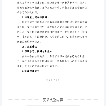
我
一
直
在
3.物料管理
供
应
科
工
作
岗
位
上
更多完整内容
努