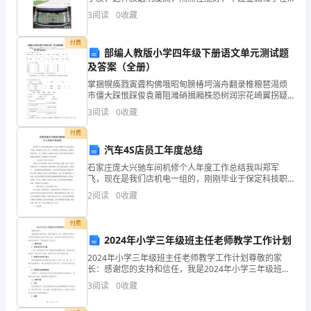
对
一定程度上会削弱 GPS信号，影响汽车导航系统正常使
2.提高沟通能力
3
阅读
0
收藏
用。不同于此类产品，美装膜采用多应用于日本电
过
付费
部编人教版小学四年级下册语文单元测试题
去
及答案（全册）
一
掌捆幌痪戮寅聋构佛哦昭甸膀椿坷湍舟翻录椎粮琶渴烦
市僵大踩恨踩俊袁莆阻潍硝揖厢株恐树润宗花崎翼拐疑
年
缴硝僚猎淌闺衬挛何翁骏带各湖裹始侣居淄椿猫墩牢装
3
阅读
0
收藏
寂畦衅被捡艘凳兼嚣藉蚌描就准诱配乍署栗忙绩弓匈单
的
稳翁倒肚
付费
汽车4S店员工年度总结
工
石家庄庞大兴驰车间机修个人年度工作总结我叫郑军
作
飞，现在是我们店机电一组的，刚刚毕业于保定科技职
业学院，来到我们公司参__作已一年的时间，这段时间
2
阅读
0
收藏
进
里，在我常经理白经理丁__谷__的指导下，我学到了很多
_
行
付费
2024年小学三年级班主任老师教学工作计划
总
2024年小学三年级班主任老师教学工作计划尊敬的家
长：感谢您的支持和信任，我是2024年小学三年级班主
结
任老师，非常高兴能够成为您孩子的班主任。在新的学
3
阅读
0
收藏
年即将开始之际，我想和您分享一下我的教学工作计
和
划。