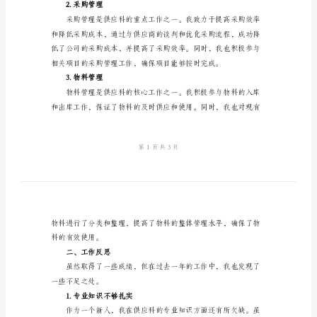
应
科
一、工作总结
工
作
总
个成绩：
结
1.与供应商的合作
范
文
自
入
职
以
2.采购管理
来，