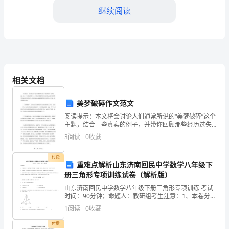
继续阅读
力
工
作，
通
料的有效使用。
相关文档
过
二、工作反思
美梦破碎作文范文
不
阅读提示：本文将会讨论人们通常所说的“美梦破碎”这个
断
主题，结合一些真实的例子，并带你回顾那些经历过失
一些不足之处。
败或挫折后仍然坚持追逐梦想的人们。希望通过本文能
3
阅读
0
收藏
的
够鼓舞那些在困境中挣扎、为梦想挣扎的你。“美梦破碎”
1.专业知识不够扎实
学
付费
重难点解析山东济南回民中学数学八年级下
册三角形专项训练试卷（解析版）
习
山东济南回民中学数学八年级下册三角形专项训练 考试
和
时间：90分钟；命题人：教研组考生注意：1、本卷分第
I卷（选择题）和第Ⅱ卷（非选择题）两部分，满分100
1
阅读
0
收藏
努
分，考试时间90分钟2、答卷前，考生务必用0.
付费