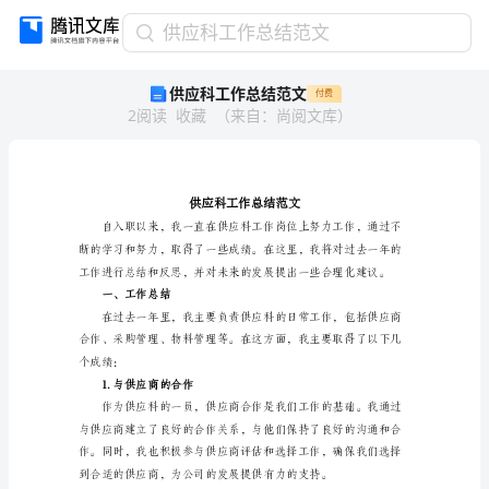
供
供应科工作总结范文
应
供应科工作总结范文
付费
科
2
阅读
收藏
（
来自
：
尚阅文库
）
工
作
总
结
范
文
供