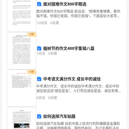
力，
的学习和实践应用。
面对困难作文800字精选
取
2.沟通能力还有待提高
面对困难作文800字精选 俗话说：“困难就像弹簧，看你
强不强，你强它就弱，你弱它就强”。下面是给大家带来
得
的面对困难作文800字，欢迎大家阅读参考，我们一起来
10
阅读
0
收藏
看看吧! 人生，因为充满了挫折与困难，才会变
了
付费
一
植树节的作文400字集锦八篇
些
1
阅读
0
收藏
成
通能力的培养和提高。
绩。
付费
三、发展建议
中考语文满分作文 成长中的诚信
在
中考满分作文：成长中的诚信中考满分作文：成长中的
1.不断学习，提高专业能力
这
诚信俗话说“诚信是金”。人们笃信诚信是金、诚信有情、
诚信是德、诚信是则。诚是做人的核心，信是做人的根
0
阅读
0
收藏
本。可是我却做过一件不守诚信的事情。 那天我要出
里，
去
我
如何选择汽车贴膜
将
如何选择汽车贴膜 目前市面上较流行的防爆膜是金属粒
子膜，这种膜透明度高，隔热性能好，不过金属粒子在