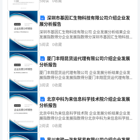
要
5
阅读
0
收藏
址）身份证号码：（员工身份证号码）电话：（联系电
话）二、
感
深圳市基因汇生物科技有限公司介绍企业发
谢
展分析报告
深圳市基因汇生物科技有限公司 企业发展分析结果企业
我
发展指数得分企业发展指数得分深圳市基因汇生物科技
有限公司综合得分说明：企业发展指数根据企业规模、
的
5
阅读
0
收藏
企业创新、企业风险、企业活力四个维度对企业发展情
况进
父
厦门丰翔昆货运代理有限公司介绍企业发展
分析报告
母，
厦门丰翔昆货运代理有限公司 企业发展分析结果企业发
他
展指数得分企业发展指数得分厦门丰翔昆货运代理有限
公司综合得分说明：企业发展指数根据企业规模、企业
3
阅读
0
收藏
们
创新、企业风险、企业活力四个维度对企业发展情况进
行评
都
北京中科为来信息科学技术院介绍企业发展
分析报告
是
北京中科为来信息科学技术院 企业发展分析结果企业发
展指数得分企业发展指数得分北京中科为来信息科学技
我
术院综合得分说明：企业发展指数根据企业规模、企业
2
阅读
0
收藏
创新、企业风险、企业活力四个维度对企业发展情况进
固
行评
吴川市骏一汽车贸易有限公司介绍企业发展