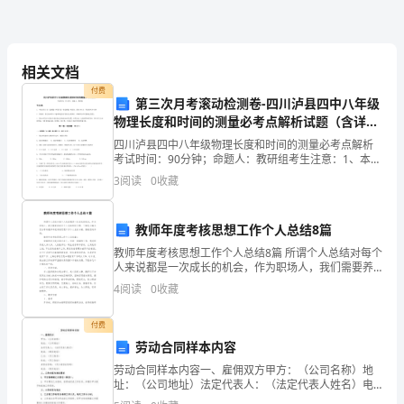
应
该
定是一道亮丽的彩虹。
感
相关文档
谢
付费
第三次月考滚动检测卷-四川泸县四中八年级
很
物理长度和时间的测量必考点解析试题（含详
解）
四川泸县四中八年级物理长度和时间的测量必考点解析
多
考试时间：90分钟；命题人：教研组考生注意：1、本卷
分第I卷（选择题）和第Ⅱ卷（非选择题）两部分，满分
3
阅读
0
收藏
保
100分，考试时间90分钟2、答卷前，考生务必用
护
象。
教师年度考核思想工作个人总结8篇
我
教师年度考核思想工作个人总结8篇 所谓个人总结对每个
你现在明白了么？成功于奋斗。
人来说都是一次成长的机会，作为职场人，我们需要养
的
成写个人总结的好习惯，下面是小编为您分享的教师年
4
阅读
0
收藏
度考核思想工作个人总结8篇，感谢您的参阅。
人，
付费
首
劳动合同样本内容
劳动合同样本内容一、雇佣双方甲方：（公司名称）地
先
址：（公司地址）法定代表人：（法定代表人姓名）电
话：（联系电话）乙方：（员工姓名）住址：（员工住