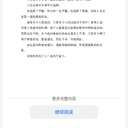
成
过程。
功
人的能量有多大？
来
没人知道。
自
奋
许多事情你认为自己根本
斗
许多事你连想都不敢想；
初
二
你失败拉，因为你放弃成功。
作
你办不到，因为你根本不
文
更多完整内容
继续阅读
我
人生也有许多事可以选择。