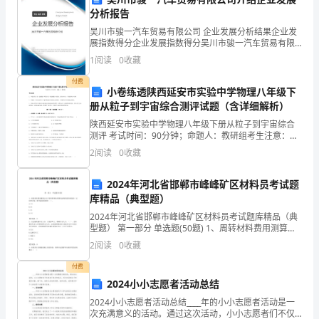
定
分析报告
的
吴川市骏一汽车贸易有限公司 企业发展分析结果企业发
展指数得分企业发展指数得分吴川市骏一汽车贸易有限
支
公司综合得分说明：企业发展指数根据企业规模、企业
1
阅读
0
收藏
创新、企业风险、企业活力四个维度对企业发展情况进
行评
持
付费
小卷练透陕西延安市实验中学物理八年级下
者
册从粒子到宇宙综合测评试题（含详细解析）
陕西延安市实验中学物理八年级下册从粒子到宇宙综合
和
测评 考试时间：90分钟；命题人：教研组考生注意：
1、本卷分第I卷（选择题）和第Ⅱ卷（非选择题）两部
2
阅读
0
收藏
成
分，满分100分，考试时间90分钟2、答卷前，考生务
功
2024年河北省邯郸市峰峰矿区材料员考试题
库精品（典型题）
力
2024年河北省邯郸市峰峰矿区材料员考试题库精品（典
型题） 第一部分 单选题(50题) 1、周转材料费用测算公
量
式中管理费和保养费均按周转材料原值的一定比例计
2
阅读
0
收藏
取，般不超过原值的（ ）。A.1％B.
的。
付费
2024小小志愿者活动总结
成
2024小小志愿者活动总结____年的小小志愿者活动是一
次充满意义的活动。通过这次活动，小小志愿者们不仅