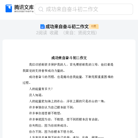
成
成功来自奋斗初二作文
功
成功来自奋斗初二作文
付费
来
2
阅读
收藏
（
来自
：
贤阅文档
）
自
奋
斗
初
二
作
我固定的支持者和成功力量的。
文