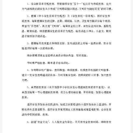
作
计
划
二、
的师表风范。
工
作
要
点
一
作为评优的重要依据。
认
本学期，将评选校级优
真
做
好