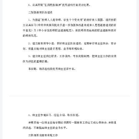
工
作
计
造性推出我校"弘扬民族精神"系列活动。
划
1、唱一首爱国歌。
大
2、讲一个为祖国、为民族争光的故事。
学
3、人人背20首古诗。
班
级
4、编一期手抄报或画一幅画。
德
5、选一句名人名言勉励自已。
育
工
二加强德育队伍建设