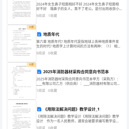
2024年女生鼻子短面相好不好 2024年女生鼻子短面相
教
好不好 塌鼻子的女人，靠不了老公。是付出而收获小
的鼻相。就算其它五官好，就算能嫁个有钱老公自己也
育
9
阅读
1
收藏
要比老公劳累得多，到夫家去的话，其先生婆婆比较
进行锦绣骄子的评选。
活
付费
地质年代
动。
第六章 地质年代? 地质年代是指地球上各种地质事件发
地组织好每周一次的班会课。
以"弘
生的时代? 地质学上计算时间的方法有两种：（1） 相对
年代（Relative Time or Age）：地质事件发生的先后顺
9
阅读
0
收藏
扬
序（2） 绝对年代（A
民
付费
平时要严格检查，期末进行总结评比。
2025年消防器材采购合同意向书范本
族
2025年消防器材采购合同意向书范本甲方（采购方）：
____有限公司乙方（供应商）：____消防器材有限公司鉴
精
于甲方为保障公司消防安全，提高消防器材装备水平，
1
阅读
0
收藏
需采购一批消防器材；乙方为专业消防器材供应
神"教
力度。
育
《用除法解决问题》教学设计_1
为
《用除法解决问题》教学设计《用除法解决问题》教学
设计 作为一名人民教师，通常会被要求编写教学设
计，借助教学设计可使学生在单位时间内能够学到更多
主
3
阅读
0
收藏