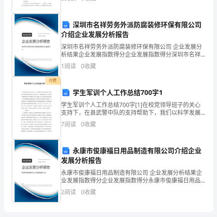
的知识。我们该怎么去写教学设计呢？以下是小编为大
教育。
家收
题，
深圳市名祥劳务外派防腐装修环保有限公司
充
介绍企业发展分析报告
分
深圳市名祥劳务外派防腐装修环保有限公司 企业发展分
析结果企业发展指数得分企业发展指数得分深圳市名祥
活动中受到感悟、教育。
劳务外派防腐装修环保有限公司综合得分说明：企业发
挖
1
阅读
0
收藏
展指数根据企业规模、企业创新、企业风险、企业活力
四个
掘"中
付费
学生军训个人工作总结700字1
华
学生军训个人工作总结700字[1]在校党领导班子的关心
支持下，在县武警中队的支持帮助下，我们以科学发展
健
观和党的教育方针为指导，以《国防教育法》有关规定
7
阅读
0
收藏
和《普通高等学校军事课教学大纲》为依据，深入贯彻
儿
参
拼
永康市俊康福日用品制造有限公司介绍企业
发展分析报告
搏
永康市俊康福日用品制造有限公司 企业发展分析结果企
业发展指数得分企业发展指数得分永康市俊康福日用品
雅
制造有限公司综合得分说明：企业发展指数根据企业规
2
阅读
0
收藏
模、企业创新、企业风险、企业活力四个维度对企业发
典"这
展情