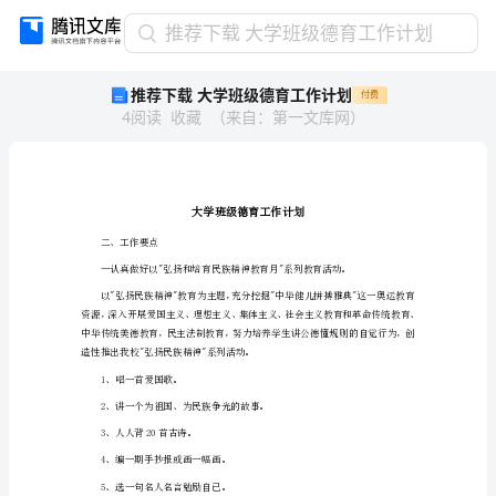
推
推荐下载 大学班级德育工作计划
荐
推荐下载 大学班级德育工作计划
付费
下
4
阅读
收藏
（
来自
：
第一文库网
）
载
大
学
班
级
德
二、工作要点
育