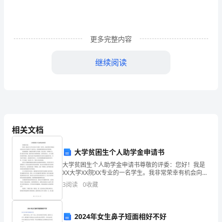
以"弘
扬
更多完整内容
和
培
继续阅读
育
民
族
织评选，不断提高班主任的业务水平。
精
相关文档
三抓细抓实德育常规工作
神
大学贫困生个人助学金申请书
教
大学贫困生个人助学金申请书尊敬的评委：您好！我是
XX大学XX院XX专业的一名学生。我非常荣幸有机会向您
育
申请大学贫困生个人助学金，希望能够得到您的支持和
3
阅读
0
收藏
帮助。我家庭困难，家庭经济条件并不宽裕。我父亲是
月"系
一
列
2024年女生鼻子短面相好不好