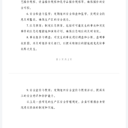
产
应的安全责任制度。
区
安
全
管
理
和应对能力。
规
定
通
常
的安全。
包
括
以