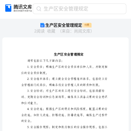
生
生产区安全管理规定
产
生产区安全管理规定
付费
区
2
阅读
收藏
（
来自
：
尚阅文库
）
安
全
管
理
规
定
通常包括以下几方面内容：
生