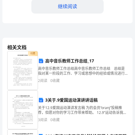
继续阅读
生
产
区
的
工的安全意识和防护能力。
相关文档
安
付费
全
高中音乐教师工作总结_17
况进行具体的制定和实施。
高中音乐教师工作总结高中音乐教师工作总结 总结是
责
指对某一阶段的工作、学习或思想中的经验或情况进行
分析研究，做出带有规律性结论的书面材料，它可以使
2
阅读
0
收藏
任
我们更有效率，不妨坐下来好好写写总结吧。我们该怎
么去
单
3关于.9爱国运动演讲讲话稿
位
关于12.9爱国运动演讲发言稿 为的会员“oranj”投稿推
荐，但愿对你的学习工作带来帮助。 12.9”运动告诉我
和
们，个人的理想、前途与祖国的命运是紧密相连、休戚
3
阅读
0
收藏
相关的。 杰
人