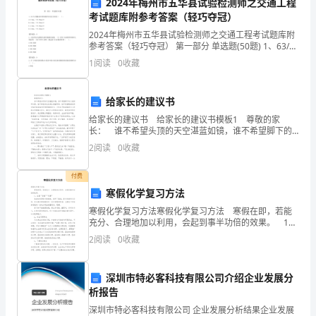
员，
2024年梅州市五华县试验检测师之交通工程
考试题库附参考答案（轻巧夺冠）
并
2024年梅州市五华县试验检测师之交通工程考试题库附
参考答案（轻巧夺冠） 第一部分 单选题(50题) 1、63/54
制
规格硅芯管的壁厚及允差分别为（ ）。A.3.5mm,
1
阅读
0
收藏
（+0.35mm,0）
定
相
给家长的建议书
给家长的建议书 给家长的建议书模板1 尊敬的家
应
长： 谁不希望头顶的天空湛蓝如镜，谁不希望脚下的
大地绿草如茵，谁不希望身边的湖水清澈明净，谁不希
的
2
阅读
0
收藏
望眼前的阳光灿烂如金城市环境质量的优劣、卫生水平
安
付费
寒假化学复习方法
全
寒假化学复习方法寒假化学复习方法 寒假在即，若能
责
充分、合理地加以利用，会起到事半功倍的效果。 1。
注重“四能”“双基” 基础知识是能力的载体，离开了基
2
阅读
0
收藏
任
础，能力也就无从谈起。有必要在寒假期间
制
深圳市特必客科技有限公司介绍企业发展分
析报告
度。
深圳市特必客科技有限公司 企业发展分析结果企业发展