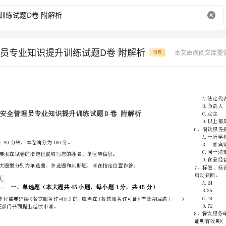
员专业知识提升训练试题D卷 附解析
本文由尚阅文库提
付费
市
（区县）
姓名
单位
………
密
……….………
…
注意事项：
封
………………
…
1、考试时间：90分钟，本卷满分为100分。
线
………………
…
内
……..………