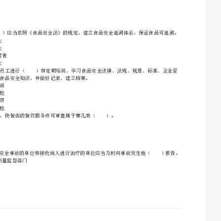
启动召回。
A.24
一、单选题（本大题共45小题，每小题1分，共45分）
B.36
C.48
1、餐饮服务单位需要延续《餐饮服务许可证》的，应当在《餐饮服务许可证》有效期届满（）
D.72
证明有效期()年。
A、2
B、3
C、5
2、经检验/验证合格的原辅料，由仓管员核实品管部门出具的《（）检验/验证结果通知单》
D、10
A.生产企业
B.经营企业
C.生产经营者
D.餐饮企业
3、被吊销《餐饮服务许可证》的单位，其直接负责的主管人员自处罚决定做出之日起（）
A.岗前培训
B.岗前体检
C.安全宣贯