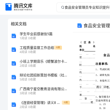
食
品
相关文档
食品安全管理
安
学生毕业前感谢信5篇
全
1
阅读
0
收藏
工程质量监督工作总结
管
付费
4
阅读
0
收藏
理
小班上学期音乐《螃蟹波尔卡》教案
2
阅读
0
收藏
员
辩论社团招新策划书模板（社团活动策划书）
5
阅读
0
收藏
专
广西南宁星空教育咨询有限公司介绍企业发展分析报告
业
3
阅读
0
收藏
《连锁经营管理》讲义8 门店业务管理
付费
知
2
阅读
0
收藏