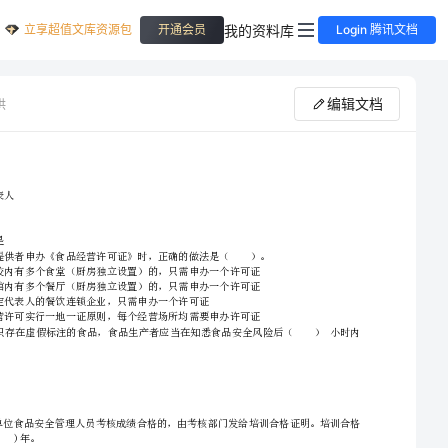
立享超值文库资源包
我的资料库
开通会员
Login 腾讯文档
编辑文档
供
A.法定代表人
B.负责人
食品安全管理员专业知识提升训练试题D卷附解析
C.业主
D.以上都是
2、请首先按要求在试卷的指定位置填写您的姓名、单位等信息。
3、本卷共三大题型分别为单选题、多选题和判断题，请在指定位置作答。