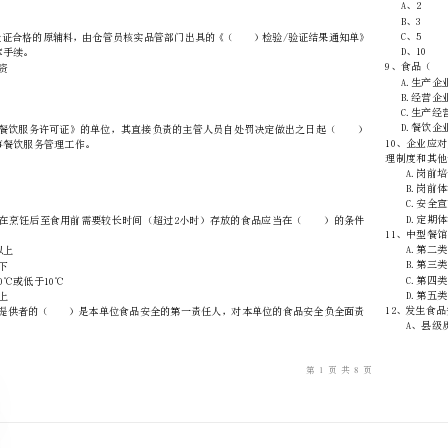
………
不
………………
…….
准
………………
答
…….
日前向原发证部门书面提出延续申请。
题
……………
A、15
B、30
C、45
D、60
后，办理入库手续。
A.采购物资
B.原辅料
C.材料
D.进货
年内不得从事餐饮服务管理工作。
A、1年
B、2年
C、3年
D、5年