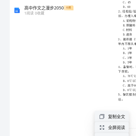
识
高中作文之漫步2050
付费
1
阅读
0
收藏
提
升
训
练
试
题
D
复制全文
卷
全屏阅读
附