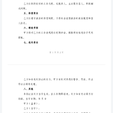
2024
乙方：员工姓名
年
一、工作内容
酒
店
员
二、工作时间
工
协
议
三、工作服装
范
本
服装上岗。
本
四、工作态度
协
议