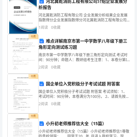
河北冀乾消防工程有限公司介绍企业发展分
容
析报告
乙
河北冀乾消防工程有限公司 企业发展分析结果企业发展
指数得分企业发展指数得分河北冀乾消防工程有限公司
方
综合得分说明：企业发展指数根据企业规模、企业创
1
阅读
0
收藏
新、企业风险、企业活力四个维度对企业发展情况进行
应
评价。
付费
难点详解南京市第一中学数学八年级下册三
根
角形定向测试练习题
据
南京市第一中学数学八年级下册三角形定向测试 考试时
间：90分钟；命题人：教研组考生注意：1、本卷分第I
卷（选择题）和第Ⅱ卷（非选择题）两部分，满分100
工
2
阅读
0
收藏
分，考试时间90分钟2、答卷前，考生务必用0.5
作
付费
国企单位入党积极分子考试试题 附答案
岗
国企单位入党积极分子考试试题 附答案 考试须知：1、
考试时间：90分钟，本卷满分为100分。 2、请首先按要
位
求在试卷的指定位置填写您的姓名、考号等信息。 3、请
2
阅读
0
收藏
仔细阅读各种题目的回答要求，在密封线内答
要
付费
求，
小升初老师推荐信大全（15篇）
认
小升初老师推荐信大全（15篇）小升初老师推荐信1尊敬
的贵校领导： __同学于20__年_月进入我校学习，现为