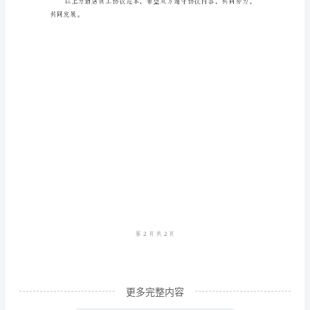
决问题。
由
五、保密责任
以
下
人信息。
双
六、绩效考核
方
共
措施。
同
七、违约责任
签
订：
甲
方：
酒
更多完整内容