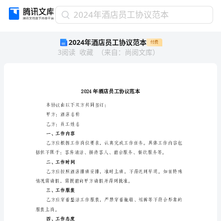
2024
2024年酒店员工协议范本
年
2024年酒店员工协议范本
付费
酒
3
阅读
收藏
（
来自
：
尚阅文库
）
店
员
工
协
议
范
本协议由以下双方共同签订：
本
甲方：酒店名称