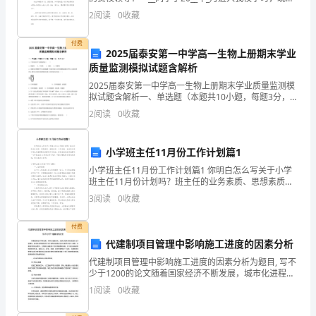
真
我校六年级学生，该生性格开朗、学习态度端正、尊敬
2
阅读
0
收藏
师长、团结同学、成绩优异。学习上始终保持着
完
付费
2025届泰安第一中学高一生物上册期末学业
成
质量监测模拟试题含解析
工
2025届泰安第一中学高一生物上册期末学业质量监测模
拟试题含解析一、单选题（本题共10小题，每题3分，共
作
30分）1、下列结构中不含核酸的是（ ）A．细胞核
2
阅读
0
收藏
B．叶绿体 C．液泡 D
任
小学班主任11月份工作计划篇1
务。
小学班主任11月份工作计划篇1 你明白怎么写关于小学
具
班主任11月份计划吗？班主任的业务素质、思想素质、
道德素质、工作态度、生活作风等对学生的潜移默化的
3
阅读
0
收藏
影响不可低估。你是否在找正准备撰写“小学班主
体
付费
工
代建制项目管理中影响施工进度的因素分析
作
代建制项目管理中影响施工进度的因素分析为题目, 写不
少于1200的论文随着国家经济不断发展，城市化进程加
内
快，各类工程项目的建设量 也日益增大。建设项目的顺
1
阅读
0
收藏
利进行对于城市的发展以及社会的进步至关 重要。
容