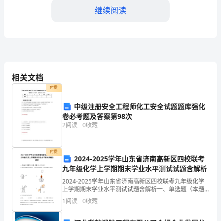
店
继续阅读
名
称
乙
劳动合同等处理。
方：
相关文档
八、其他
员
付费
工
中级注册安全工程师化工安全试题题库强化
卷必考题及答案第98次
协商。签字日期：年月日
姓
2
阅读
0
收藏
甲方（盖章）：
名
付费
一、
乙方（签字）：
2024-2025学年山东省济南高新区四校联考
九年级化学上学期期末学业水平测试试题含解析
工
2024-2025学年山东省济南高新区四校联考九年级化学
作
上学期期末学业水平测试试题含解析一、单选题（本题
共同发展。
共14小题，每题1分，共14分）1、正确的实验操作对实
1
阅读
0
收藏
验结论、人身安全都非常重要。下列实验操作正
内