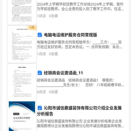
2024年上学期学前班教学工作总结2024年上学期，我作
南
为学前班教师，全心全意的投入到了教学工作中。在这
一学期里，我充分发挥了自己的专业知识和教育经验，
的
1
阅读
0
收藏
积极探索适合学前班幼儿的教学方法和教育模式，并取
歌
付费
电脑电话维护服务合同常规版
会》
电脑电话维护服务合同常规版甲方：_____乙方：_____双
教
方经过友好协商，签定本协议。一. 合同有效期：本合同
从_____年___月____日起，到______年____月____日止有效，
学生自评、互评。
1
阅读
0
收藏
有效期截
1．指定学生甲诵读1～3段。
教
经销商会议邀请函_11
指定学生乙诵读1～3段。
学
经销商会议邀请函 经销商会议邀请函1 尊敬的：
评议优劣。
__________________先生/女士： 您好! 八年砥砺春华秋
目
实、岁月如歌谱写华章。XX市*******有限公司迎来了
0
阅读
0
收藏
她的第八个春
2．归纳第一段：引出歌会地方。
的
3．讨论
沁阳市诚信鼎盛装饰有限公司介绍企业发展
分析报告
1．
沁阳市诚信鼎盛装饰有限公司 企业发展分析结果企业发
展指数得分企业发展指数得分沁阳市诚信鼎盛装饰有限
分
公司综合得分说明：企业发展指数根据企业规模、企业