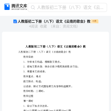
人
人教版初二下册（八下）语文《云南的歌会》教
教
人教版初二下册（八下）语文《云南的歌会》教
付费
版
4
阅读
收藏
（
来自
：
贤阅文档
）
初
二
下
册
（八
下）
教学目的
语