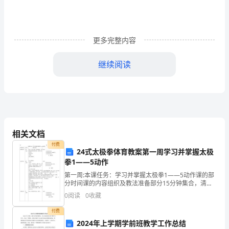
教
人
更多完整内容
教
版
继续阅读
初
二
淳朴：老实朴素。
下
册
相关文档
付费
（八
24式太极拳体育教案第一周学习并掌握太极
拳1——5动作
下）
赞赏。
第一周:本课任务：学习并掌握太极拳1——5动作课的部
语
分时间课的内容组织及教法准备部分15分钟集合，清点
作者简介：
人数，检查服装， 教师简单说明本课内容。布置 见习生
0
阅读
0
收藏
任务。准备活动：1,慢跑2,徒手操练习队形：X
文
付费
《云
2024年上学期学前班教学工作总结