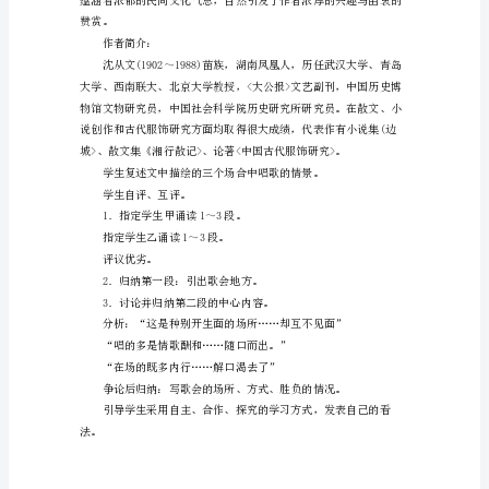
初
二
譬喻：打比方。
下
忌讳：忌怕而隐避。
册
扶摇而上：形容直往上升。
（八
下）
别开生面：另外开展新的场面。
语
文
悠游自在：快活的样子。
《云
南
心。
的
歌
会》