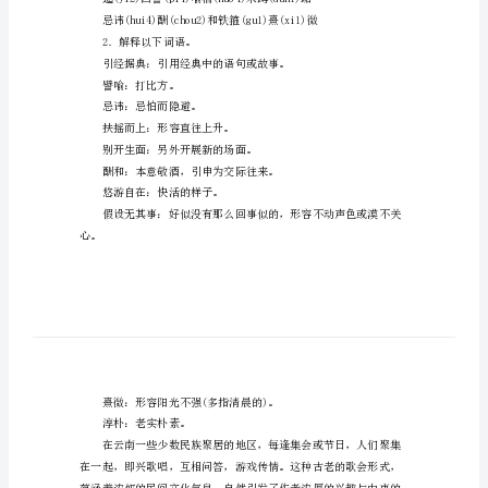
1．分析
文
《云
3．掌握本文的词语。
南
教学重点、难点
散文特点、构造。
的
歌
教学时数：二课时。
会》
教学过程
第一课时
教
1．给以下加点字注音。
人
教
版
2．解释以下词语。