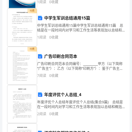
1
阅读
0
收藏
创新、企业风险、企业活力四个维度对企业发展情况进
析
行评
付费
本
中学生军训总结通用15篇
中学生军训总结通用15篇中学生军训总结通用15篇 总
文
结是在一段时间内对学习和工作生活等表现加以总结和
概括的一种书面材料，它可使零星的、肤浅的、表面的
构
1
阅读
0
收藏
法。
感性认知上升到全面的、系统的、本质的理性认识上来
造，
付费
广告印刷合同范本
理
广告印刷合同范本合同编号：__________甲方（以下简称
解
“广告主”）：乙方（以下简称“印刷方”）：鉴于广告主委
托乙方进行广告印刷，双方经充分协商，达成如下协
7
阅读
0
收藏
散
议：第一条 广告内容1.1 广告主应向乙
文
年度评优个人总结_4
特
年度评优个人总结年度评优个人总结(集合9篇) 总结是
在一段时间内对学习和工作生活等表现加以总结和概括
点。
的一种书面材料，它能够使头脑更加清醒，目标更加明
2
阅读
0
收藏
确，不如我们来制定一份总结吧。那么总结有什么格
2．