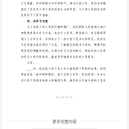
作
二、文化活动
情
况
总
结
汇
报
____
化活动成为乡村发展
年
乡
村
文
化
更多完整内容