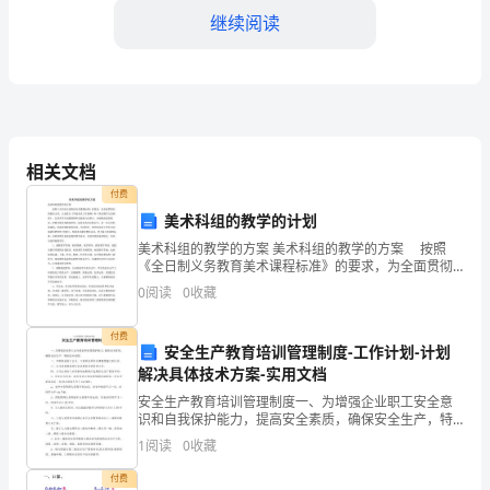
工
继续阅读
作
情
三、乡村文化传承
况
总
相关文档
结
付费
美术科组的教学的计划
汇
美术科组的教学的方案 美术科组的教学的方案 按照
《全日制义务教育美术课程标准》的要求，为全面贯彻
报
党的教育方针，认真落实《学校美术工作条例》和《美
0
阅读
0
收藏
术教学方案纲要》；以培养学生创新精神和实践能力为
尊
重点
付费
敬
安全生产教育培训管理制度-工作计划-计划
解决具体技术方案-实用文档
的
安全生产教育培训管理制度一、为增强企业职工安全意
识和自我保护能力，提高安全素质，确保安全生产，特
领
制定本制度。二、本制度适用于公司、工程项目所有从
1
阅读
0
收藏
事建筑施工的人员。三、公司劳资教育部门负责教育培
导、
训管理工
付费