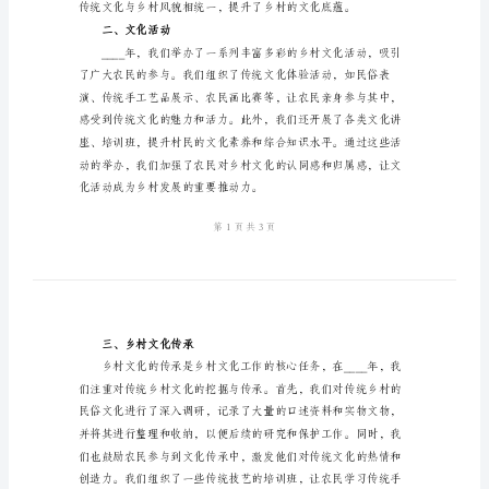
总
结
汇
报
一、项目推进
2024
年
乡
村
文
化
工