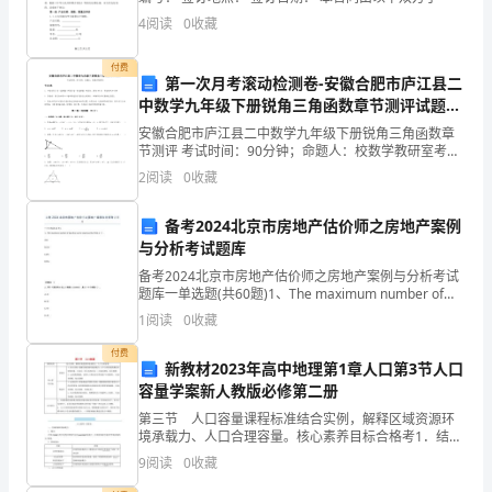
部
4
阅读
0
收藏
门
付费
第一次月考滚动检测卷-安徽合肥市庐江县二
的
中数学九年级下册锐角三角函数章节测评试题
（含答案解析）
工
安徽合肥市庐江县二中数学九年级下册锐角三角函数章
节测评 考试时间：90分钟；命题人：校数学教研室考生
注意：1、本卷分第I卷（选择题）和第Ⅱ卷（非选择题）
作
2
阅读
0
收藏
两部分，满分100分，考试时间90分钟2、答卷前
人
备考2024北京市房地产估价师之房地产案例
与分析考试题库
员，
备考2024北京市房地产估价师之房地产案例与分析考试
今
题库一单选题(共60题)1、The maximum number of
data that can be expressed by 8 bits i
1
阅读
0
收藏
天
付费
很
新教材2023年高中地理第1章人口第3节人口
容量学案新人教版必修第二册
荣
第三节 人口容量课程标准结合实例，解释区域资源环
境承载力、人口合理容量。核心素养目标合格考1．结合
幸
实例，理解区域资源环境承载力、人口合理容量的概念
9
阅读
0
收藏
及影响因素，并说出二者之间的区别。(人地协调观、综
向
合思