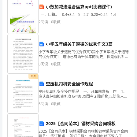
发展打下了坚实基础。
各
小数加减法混合运算ppt(比赛课件)
四、合作与交流
位
- 一、口算。 - 0.4+8.4= 5—2.7=0.28+0.54= 1.4
2
阅读
0
收藏
同
事：
小学五年级关于道德的优秀作文3篇
大
小学五年级关于道德的优秀作文3篇小学五年级关于道德
的优秀作文1 道德已有两千多年的历史，但是现代社会
家
的道德问题好像已被人们渐忘了。中国以“礼仪之邦“独立
0
阅读
0
收藏
于世界民族之林，而我们该怎么做? 我们在
好！
付费
我
空压机司机安全操作规程
是
空压机司机安全操作规程 一、开车前准备工作 1、
总结：
应认真仔细检查机身及电机周围有无障碍物,以防伤人和
XX
损坏设备;检查各部螺丝、联轴节、皮带轮、皮带等的松
6
阅读
0
收藏
紧是否合适； 开关柜信号灯指示应在起动状
县
文
2025【合同范本】钢材采购合同模板
化
2025【合同范本】钢材采购合同模板钢材采购合同合同
编号： 签订地点： 签订日期： 本合同由以下双方于