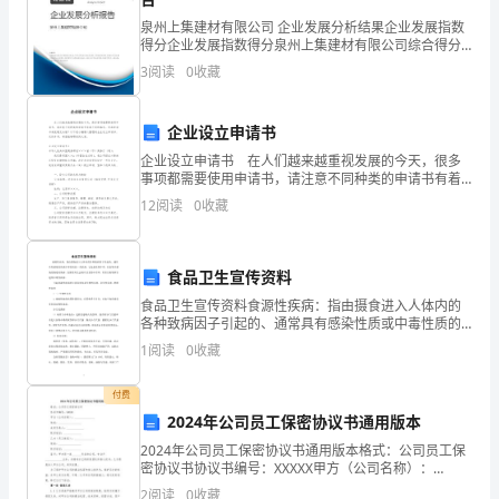
文﹒
泉州上集建材有限公司 企业发展分析结果企业发展指数
得分企业发展指数得分泉州上集建材有限公司综合得分
虎
说明：企业发展指数根据企业规模、企业创新、企业风
3
阅读
0
收藏
持生活的营养方式。
险、企业活力四个维度对企业发展情况进行评价。该企
克
业的
(荷
企业设立申请书
企业设立申请书 在人们越来越重视发展的今天，很多
兰
事项都需要使用申请书，请注意不同种类的申请书有着
不同的格式。写起申请书来就毫无头绪？以下是小编精
人)。
12
阅读
0
收藏
心整理的企业设立申请书，仅供参考，希望能够帮助到
大家。
细
(2)生殖方式：分裂生殖
食品卫生宣传资料
菌
食品卫生宣传资料食源性疾病：指由摄食进入人体内的
存
各种致病因子引起的、通常具有感染性质或中毒性质的
3、细菌在自然界作用和人类关系
一类疾病。它包括食物中毒、经食物中感染的肠道传染
1
阅读
0
收藏
在
病、食源性寄生虫病以及食物中有毒、有害污染物所引
起的中毒
的
付费
2024年公司员工保密协议书通用版本
证
2024年公司员工保密协议书通用版本格式：公司员工保
密协议书协议书编号：XXXXX甲方（公司名称）：
实
_______________地址：_________________法定代表人：
2
阅读
0
收藏