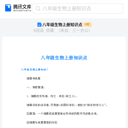
八
八年级生物上册知识点
年
八年级生物上册知识点
付费
级
8
阅读
收藏
（
来自
：
三一办公
）
生
物
上
册
知
识
点