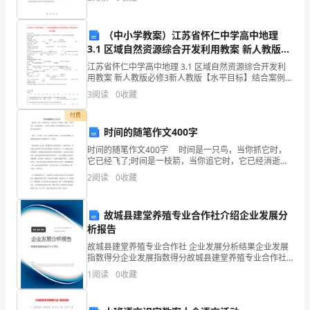
_________
者：
菌(固氮)等。
巴
（中小学教案）江苏省怀仁中学高中地理
3.1 区域自然资源综合开发利用教案 新人教版必
斯
修3
江苏省怀仁中学高中地理 3.1 区域自然资源综合开发利
用教案 新人教版必修3新人教版【水平目标】结合案例，
德
了解区域能源和矿产资源的开发条件，开发中的主要问
3
阅读
0
收藏
球菌、软腐病细菌。
题，说明区域可持续发展的措施。【考点扫描】能源
(法
付费
国
时间的随笔作文400字
时间的随笔作文400字 时间是一只鸟，当你抓它时，
科
它已经飞了;时间是一枝箭，当你追它时，它已经消逝
了。下面为大家推荐了时间的随笔作文400字，欢迎大家
2
阅读
0
收藏
学
前来参阅。 话说“一寸光阴一寸金，寸金难买
家)，
故城县建堂养殖专业合作社介绍企业发展分
被
析报告
故城县建堂养殖专业合作社 企业发展分析结果企业发展
称
指数得分企业发展指数得分故城县建堂养殖专业合作社
综合得分说明：企业发展指数根据企业规模、企业创
1
阅读
0
收藏
为
新、企业风险、企业活力四个维度对企业发展情况进行
评价。
“微