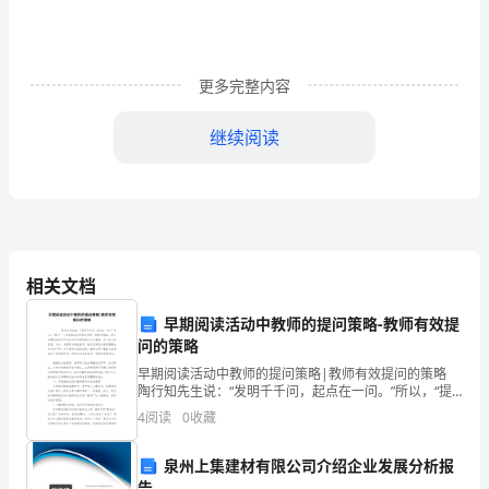
一、
观
察
更多完整内容
菌
继续阅读
落：
1、
一定的生存空间。
细
菌
相关文档
二、细菌
的
早期阅读活动中教师的提问策略-教师有效提
发
问的策略
早期阅读活动中教师的提问策略|教师有效提问的策略
现
陶行知先生说：“发明千千问，起点在一问。”所以，“提
膜和DNA集中地区域构成。
问”一直是教师们经常运用的一种教学策略。而在早期阅
4
阅读
0
收藏
者：
读活动中灵活运用有效的提问尤为重要
2、细菌的营养方式和生殖方式
列
泉州上集建材有限公司介绍企业发展分析报
告