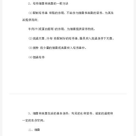
八年级生物上册知识1
八
细菌和真菌
年
级
一、观察菌落：
生
物
上
册
知
识
点
②细菌与真菌菌落的比较
八
2、培养细菌和真菌的一般方法
年