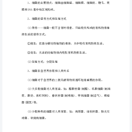
级
生
活提供场所;
物
上
册
知
识
1
(4)恒温培养
细
菌
和
真
菌