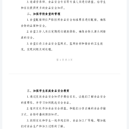
毒
的
应
急
预防食物中毒的应急预案。
预
一、加强食品安全教育
案
存储与加工、食品中
2024
年
小
视程度。
学
生