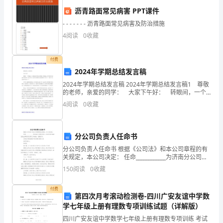
预
沥青路面常见病害 PPT课件
案
- - - - - - - 沥青路面常见病害及防治措施
引
4
阅读
0
收藏
言：
付费
食
2024年学期总结发言稿
家随时了解食品安全知识。
2024年学期总结发言稿 2024年学期总结发言稿1 尊敬
物
的老师，亲爱的同学： 大家下午好： 转眼间，一个
五、建立食物中毒
学期过去了，我们迎来了盼望已久的寒假。对我来说，
中
4
阅读
0
收藏
这半年的学习生活真是飞跃的半年。在这半年
毒
分工。
分公司负责人任命书
是
分公司负责人任命书 根据《公司法》和本公司章程的有
指
关规定，本公司决定： 任命____________为济南分公司的
负责人，全权负责济南地区的业务联系及具体工作安
150
阅读
0
收藏
排，任期五年。
通
付费
过
第四次月考滚动检测卷-四川广安友谊中学数
学七年级上册有理数专项训练试题（详解版）
食
中毒事件，接受专业指导和支持。
四川广安友谊中学数学七年级上册有理数专项训练 考试