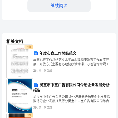
继续阅读
小
学
三、加强学生家庭
生
预
相关文档
防
付费
年度心育工作总结范文
食
年度心育工作总结范文本学年心理健康教育工作有序开
物
展，开放方式主要有心理健康活动课、心理咨询常规工
方式、食物中毒的预防知识。
作，新增工作事项有心理测评普查、德育联盟心理剧展
2
阅读
0
收藏
中
示、省教育学会____重点课题立项开题等。具体工作内容
如
毒
灵宝市中宝广告有限公司介绍企业发展分析
们对食品生产和加工过程的了解。
报告
的
四、加强食物中毒预防的宣传
灵宝市中宝广告有限公司 企业发展分析结果企业发展指
应
数得分企业发展指数得分灵宝市中宝广告有限公司综合
得分说明：企业发展指数根据企业规模、企业创新、企
3
阅读
0
收藏
急
业风险、企业活力四个维度对企业发展情况进行评价。
该企
付费