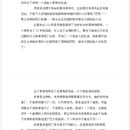
文，欢迎阅读借鉴。
关
于
双
城
记
读
后
感
范
文
《双
并学会了冲向一个自由人那