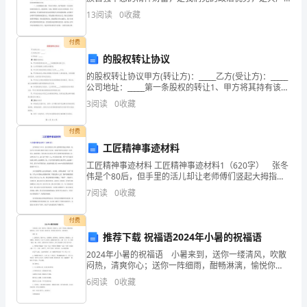
党员应有的精神品格，下面是为大家搜集的大学生预备
来
13
阅读
0
收藏
党员转正申请书，欢迎大家参考借鉴。
看
付费
看
的股权转让协议
的股权转让协议甲方(转让方)：_____乙方(受让方)：_____
关
公司地址：_____第一条股权的转让1、甲方将其持有该公
司_____%的股权转让给乙方;2、乙方同意接受上述转让的
3
阅读
0
收藏
于
股权;3、甲乙双方确
双
付费
工匠精神事迹材料
城
工匠精神事迹材料 工匠精神事迹材料1（620字） 张冬
伟是个80后，但手里的活儿却让老师傅们竖起大拇指。
记
他是沪东中华造船(集团)有限公司总装二部围护系统车间
7
阅读
0
收藏
电焊二组班组长、高级技师，主要从事LNG(
读
付费
后
推荐下载 祝福语2024年小暑的祝福语
感
2024年小暑的祝福语 小暑来到，送你一缕清风，吹散
闷热，清爽你心；送你一阵细雨，酣畅淋漓，愉悦你
范
心；送你一份问候，清新扑面，舒爽你心愿你开怀，清
6
阅读
0
收藏
凉度夏！ 【篇一】 1、送你轻风，愿你开心；送你
文，