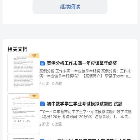
荡
继续阅读
不
安
的
时
相关文档
代
付费
案例分析工作未满一年应该拿年终奖
背
案例分析 工作未满一年应该拿年终奖 案例分析：工作未
满一年应该拿年终奖吗？ 【案情简介】 李某于xx年10月
景，
进入某外资公司工作，双方签订了为期五年的劳动合
6
阅读
0
收藏
同。xx年9月8日，李某向公司提出辞职，同年9
和
付费
喂
初中数学学生学业考试模拟试题四 试题
历
二0一三年东营市初中学生学业考试模拟试题四数学试题
（总分120分 考试时间120分钟）注意事项：1． 本试题
史
分第Ⅰ卷和第Ⅱ卷两部分，第Ⅰ卷3页为选择题，36分；第Ⅱ
2
阅读
0
收藏
卷8页为非选择题，84分；全卷共
现