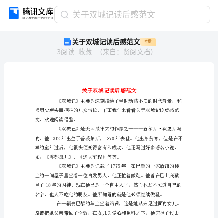
关
关于双城记读后感范文
于
关于双城记读后感范文
付费
双
3
阅读
收藏
（
来自
：
贤阅文档
）
城
记
读
后
感
范
文