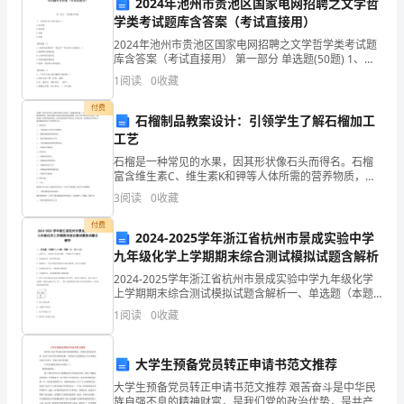
2024年池州市贵池区国家电网招聘之文学哲
实
学类考试题库含答案（考试直接用）
而
2024年池州市贵池区国家电网招聘之文学哲学类考试题
库含答案（考试直接用） 第一部分 单选题(50题) 1、
牺
《笠泽从书》的作者是（）A.皮日休B.陆龟蒙C.罗隐D.杜
1
阅读
0
收藏
牧【答案】：B2、新闻价值要
牲
付费
石榴制品教案设计：引领学生了解石榴加工
的
工艺
石榴是一种常见的水果，因其形状像石头而得名。石榴
儿
富含维生素C、维生素K和钾等人体所需的营养物质，有
助于增强人体免疫功能和促进血液循环，被广泛用于食
女
3
阅读
0
收藏
品和药品制造。石榴制品是一种很受欢迎的食品，在全
球各地
情
付费
2024-2025学年浙江省杭州市景成实验中学
九年级化学上学期期末综合测试模拟试题含解析
长。
过的最宁静、最最宁静的休息。
2024-2025学年浙江省杭州市景成实验中学九年级化学
下
上学期期末综合测试模拟试题含解析一、单选题（本题
共14小题，每题1分，共14分）1、运用灭火、自救等安
1
阅读
0
收藏
面
全知识判断，下列做法不正确的是A．室内起火
我
大学生预备党员转正申请书范文推荐
们
大学生预备党员转正申请书范文推荐 艰苦奋斗是中华民
族自强不息的精神财富，是我们党的政治优势，是共产