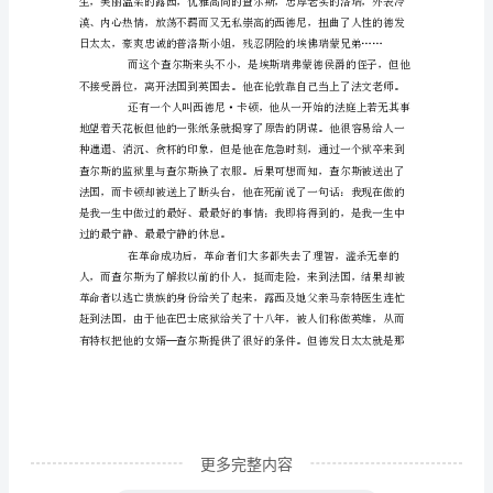
城
记》
主
要
是
深
刻
描
了！
绘
了
当
时
动
更多完整内容