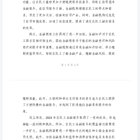
结
展。
范
本
2024
年
农
民
机会。
工
金
融
服
务