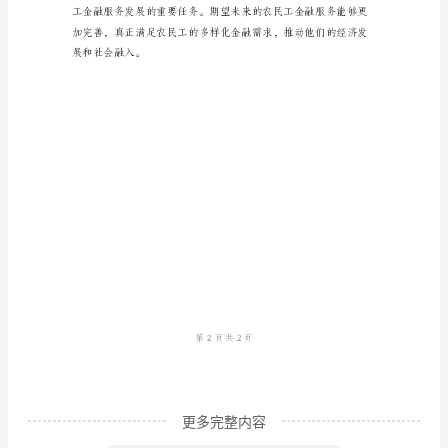
总
结
范
的效率。
本
随
着
中
国
经
济
的
发
更多完整内容