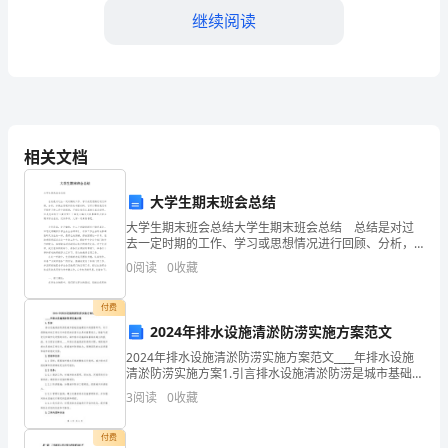
展
继续阅读
和
城
乡
一
相关文档
体
用。
大学生期末班会总结
化
大学生期末班会总结大学生期末班会总结 总结是对过
的
去一定时期的工作、学习或思想情况进行回顾、分析，
并做出客观评价的书面材料，它可以帮助我们有寻找学
0
阅读
0
收藏
推
习和工作中的规律，不妨让我们认真地完成总结吧。但
是
进，
付费
2024年排水设施清淤防涝实施方案范文
农
2024年排水设施清淤防涝实施方案范文____年排水设施
清淤防涝实施方案1.引言排水设施清淤防涝是城市基础设
民
施建设中的重要环节，对于保障城市的正常运行和居民
3
阅读
0
收藏
的安居乐业具有重要意义。随着气候变化和城市化
工
付费