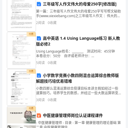
展和社会融入。
问
三年级写人作文伟大的母爱250字[修改版]
题
第一篇：三年级写人作文伟大的母爱250字写写帮文秘助
手(www.xiexiebang.com)之三年级写人作文 ：伟大的母
爱_250字母爱是伟大的，是无私的，是美好的。我是一
成
2
阅读
0
收藏
个幸运的孩子，一出生就有母
为
付费
高中英语 1.4 Using Language练习 新人教
社
版必修2
会
Using Language姓名：________ 测试时间：45分钟
本卷总分：50分 自评或老师评分：
________INCLUDEPICTURE"预习.EPS" 基础训练Ⅰ.根据
关
5
阅读
0
收藏
首字母提示，写
注
付费
小学数学竞赛小数四则混合运算综合教师版
的
解题技巧培优易错难
小数四那么混淆运算综合授课目标本讲主假如经过一些
焦
速算技巧，培养学生的数感，并经过一些大数运算转变
成简单运算，让学生感觉学习的成就感，进而激发学生
3
阅读
0
收藏
点
的学习兴趣知识点拨一、运算定律⑴加法互换律：abba
的等
付费
之
中医健康管理师岗位认证课程课件
一。
- 中医健康管理师 - 目录 - 第一章 健康管理的理论基础 第
二章 中医健康管理信