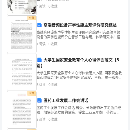
为
4
阅读
0
收藏
了
付费
更
高端音频设备声学性能主观评价研究综述
高端音频设备声学性能主观评价研究综述引言高端音频
好
设备的声学性能评价在音频工程与用户体验研究中占据
核心地位，尤其在专业录音、沉浸式音频及消费级音响
地
1
阅读
0
收藏
领域，主观评价作为衡量音质与听觉体验的关键手段，
其科学性
保
大学生国家安全教育个人心得体会范文【5
障
篇】
大学生国家安全教育个人心得体会范文[5篇] 国家安全教
农
育心得体会1国家安全是指国家政权、主权、统一和领土
完整、人民福祉、经济社会可持续发展和国家其他重大
民
8
阅读
0
收藏
利益相对处于没有危险和不受内外威胁的状态,
工
付费
医药工业发展工作会讲话
的
医药工业发展工作会讲话 省委、省政府作出学习浙江经
验，加快经济发展的决策，提出工业三年翻一番的目
权
标。全省医药行业应当积极行动，有所作为。省药监局
3
阅读
0
收藏
对全省医药行业进行了为期半年的调查研究，形成了
益，
《正