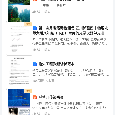
就
- - ------ 王维 - - 山居秋暝 - -
一
4
阅读
0
收藏
自己吃药)
起
付费
第一次月考滚动检测卷-四川泸县四中物理北
来
师大版八年级（下册）常见的光学仪器单元测试
【活动目标】
试卷（详解版）
看
四川泸县四中物理北师大版八年级（下册）常见的光学
仪器单元测试 考试时间：90分钟；命题人：教研组考生
看
注意：1、本卷分第I卷（选择题）和第Ⅱ卷（非选择题）
1
阅读
0
收藏
两部分，满分100分，考试时间90分钟2、答卷前
幼
拖欠工程款起诉状范本
儿
3、形成一定的自我保护意识。
拖欠工程款起诉状范本【案号】：（填写案号）【原
园
告】：（填写原告名称）【被告】：（填写被告名称）
【活动准备】
【法院】：（填写受理此案的法院名称）【起诉状】原
184
阅读
0
收藏
告：（填写原告名称）被告：（填写被告名称）根据
室
《中华人民共
耳朵谜语
付费
内
呼兰河传读书会
【活动过程】
外
- - 《呼兰河传》萧红宁波中科信研院读书会 - - 萧红
91192■原名张乃莹,民国四大才女之一,被誉为“20世纪
1、猜谜语导入。
安
30年
6
阅读
0
收藏