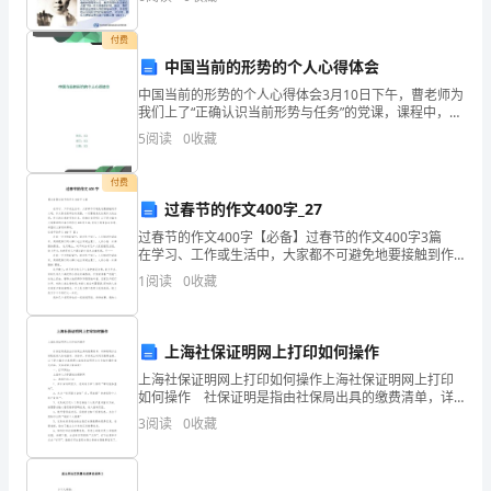
全
付费
教
中国当前的形势的个人心得体会
案
中国当前的形势的个人心得体会3月10日下午，曹老师为
2、引导幼儿创编故事。
我们上了“正确认识当前形势与任务”的党课，课程中，曹
老师简述了当前国际形势，以实际例子为我们讲述了中
吧!
5
阅读
0
收藏
华人民共和国的当前形势，他以XX“世界末日”为开
(1)师：你的耳朵长在哪里呀?
【活
付费
过春节的作文400字_27
动
过春节的作文400字【必备】过春节的作文400字3篇
目
在学习、工作或生活中，大家都不可避免地要接触到作
文吧，作文要求篇章结构完整，一定要避免无结尾作文
1
阅读
0
收藏
标】
的出现。作文的注意事项有许多，你确定会写吗？
1、
上海社保证明网上打印如何操作
了
上海社保证明网上打印如何操作上海社保证明网上打印
如何操作 社保证明是指由社保局出具的缴费清单，详
解
细载明社会保险投保人的电脑号、身份号、参保起止时
3
阅读
0
收藏
间及缴费金额。以下是小编为大家整理上海社保证明网
随
上
便