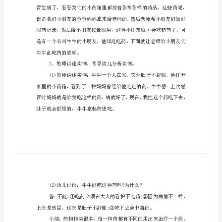
幼
【活动目标】
儿
园
室
【活动准备】
内
外
安
全
【活动过程】
教
1、故事导入。
案
教
案