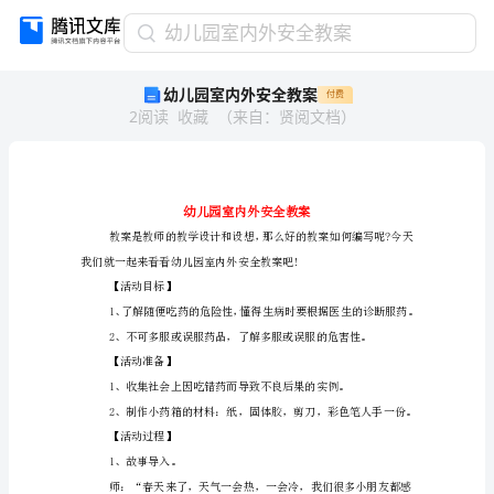
幼
幼儿园室内外安全教案
儿
幼儿园室内外安全教案
付费
园
2
阅读
收藏
（
来自
：
贤阅文档
）
室
内
外
安
全
教
案