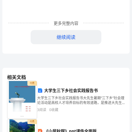
好
的
教
更多完整内容
案
继续阅读
如
何
编
写
相关文档
呢?
付费
大学生三下乡社会实践报告书
今
大学生三下乡社会实践报告书大先生暑期“三下乡”社会理
论活动是高校人才培养目标的有效道路，是推进大先生
天
“素质拓展方案”的重要举措。1、大先生落实科学发展
3
阅读
0
收藏
观，理论为民，身膂力行“三个代表”为了更好地发挥党
我
付费
们
《山居秋暝》ppt课件全面版