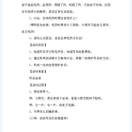
是
教
师
的
牛牛乱吃药的故事。
教
学
设
计
和
设
肚子就会舒服的，牛牛拿起药想吃。
想，
那
么