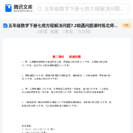
五
五年级数学下册七用方程解决问题7.2相遇问题课时练北师大版
年
五年级数学下册七用方程解决问题7.2相遇问题课时练北师大版
付费
级
2
阅读
收藏
（
来自
：
万文网
）
数
学
下
册
七
用
43.2千米，经过几个小时后两船相距53.6千米？
方