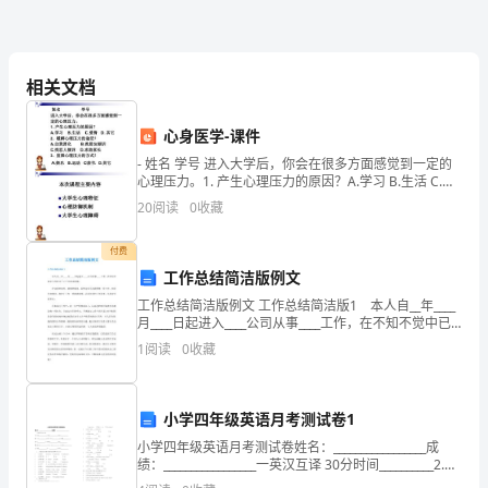
课
相关文档
时
心身医学-课件
练
- 姓名 学号 进入大学后，你会在很多方面感觉到一定的
心理压力。1. 产生心理压力的原因？A.学习 B.生活 C.爱
北
情 D. 其它
20
阅读
0
收藏
师
付费
工作总结简洁版例文
大
工作总结简洁版例文 工作总结简洁版1 本人自__年____
月____日起进入____公司从事____工作，在不知不觉中已
版
经经过了2个月的试用期。 在这段时间里，我感悟颇
1
阅读
0
收藏
多，虽然这并不是我的第一份工
第
小学四年级英语月考测试卷1
二
小学四年级英语月考测试卷姓名：_________________成
课
绩：_________________一英汉互译 30分时间__________2.你
的__________3.讲台_________