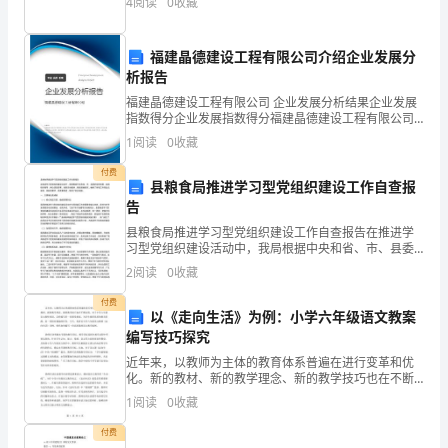
4
阅读
0
收藏
时
相
福建晶德建设工程有限公司介绍企业发展分
析报告
遇
福建晶德建设工程有限公司 企业发展分析结果企业发展
问
指数得分企业发展指数得分福建晶德建设工程有限公司
综合得分说明：企业发展指数根据企业规模、企业创
1
阅读
0
收藏
题
新、企业风险、企业活力四个维度对企业发展情况进行
评价。
付费
1、
县粮食局推进学习型党组织建设工作自查报
告
甲、
县粮食局推进学习型党组织建设工作自查报告在推进学
习型党组织建设活动中，我局根据中央和省、市、县委
乙
的安排部署，加强组织领导，精心谋划部署，创新活动
2
阅读
0
收藏
载体，狠抓措施落实，确保了各项工作高起点谋划、高
两
标准要求
付费
以《走向生活》为例：小学六年级语文教案
艘
编写技巧探究
轮
近年来，以教师为主体的教育体系普遍在进行变革和优
化。新的教材、新的教学理念、新的教学技巧也在不断
出现。对于小学六年级语文教师来说，怎样编写好一份
船
1
阅读
0
收藏
课堂教案，为学生提供优质的教育资源，是一项很有挑
战的任务
同
付费