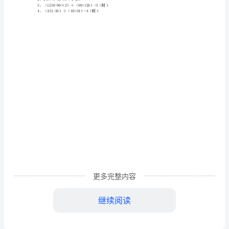
程
行42千米，乙车每小时行多少千米？
解
决
问
题
7.2
相
参考答案：
遇
更多完整内容
1、53.6÷（43.2-36.5）=8（时）
2、240÷3-42=38（千米）
问
继续阅读
3、（1230-90×2）÷（90+120）=5（时）
4、（432-56）÷（40+54）=4（时）
题