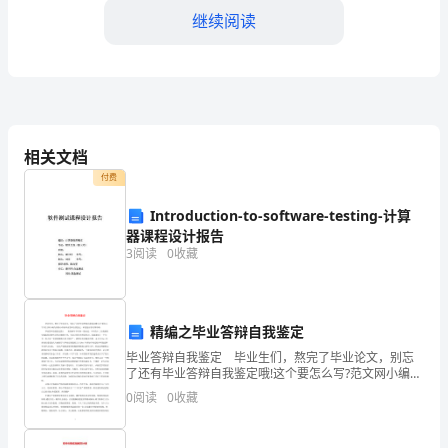
协
继续阅读
议
书
甲
方：
项；
相关文档
【学
付费
校
经营活动；
Introduction-to-software-testing-计算
器课程设计报告
名
3
阅读
0
收藏
称】
地
务质量；
精编之毕业答辩自我鉴定
址：
毕业答辩自我鉴定 毕业生们，熬完了毕业论文，别忘
了还有毕业答辩自我鉴定哦!这个要怎么写?范文网小编为
【学
你精心准备毕业答辩自我鉴定，希望能对你有帮助
0
阅读
0
收藏
哦。 毕业答辩自我鉴定篇1 短短两年半时间一晃而
校