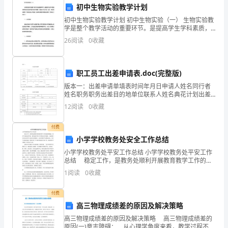
表。
地
初中生物实验教学计划
第三条甲方的权利和义务
址】
初中生物实验教学计划 初中生物实验（一） 生物实验教
学是整个教学活动的重要环节。是提高学生学科素质，
培养学生动手操作能力和协作精神，落实必不可少的。
联
26
阅读
0
收藏
因此，做好实验教学工作就显得至关
系
进行监督和评估；
电
职工员工出差申请表.doc(完整版)
版本一：出差申请单填表时间年月日申请人姓名同行者
话：
姓名职务职务出差目的地单位联系人姓名典花计划出差
时间年月日至年月日共天主要交通工具□飞机□火车□汽
12
阅读
0
收藏
【学
车搭车时刻表出差事由有元1.预借钱项无款项用途2.3.
校
付费
小学学校教务处安全工作总结
联
小学学校教务处平安工作总结 小学学校教务处平安工作
况等相关资料；
总结 稳定工作，是教务处顺利开展教育教学工作的前
系
提和根底。没有平安稳定的环境，教务处的各项工作都
1
阅读
0
收藏
无法正常进展。为此我们以对家长和学生高度负责的精
电
神
付费
话】
正常使用；
高三物理成绩差的原因及解决策略
法
高三物理成绩差的原因及解决策略 高三物理成绩差的
原因(一)意志障碍： 从心理学角度来看，教学过程不仅