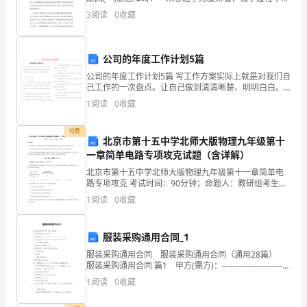
定
是一个认知过程、发展过程，而且是人们自觉地确定目
第四条合作期限和终止
3
阅读
0
收藏
的，并根据目的支配、调节自己的行动，克服困难，
代
表
公司的年度工作计划5篇
公司的年度工作计划5篇 写工作方案实际上就是对我们自
人
己工作的一次盘点。让自己做到清清晰楚、明明白白。
方案是我们走向乐观式工作的起点。下面是为大家整理
（负
1
阅读
0
收藏
的关于公司的年度工作方案，欢迎大家阅读参考学习
责
付费
北京市第十五中学北师大版物理九年级第十
人）：
一章简单电路专项攻克试题（含详解）
北京市第十五中学北师大版物理九年级第十一章简单电
【学
路专项攻克 考试时间：90分钟；命题人：教研组考生注
意：1、本卷分第I卷（选择题）和第Ⅱ卷（非选择题）两
校
1
阅读
0
收藏
部分，满分100分，考试时间90分钟2、答卷前，
法
服装采购通用合同_1
定
服装采购通用合同 服装采购通用合同（通用28篇）
服装采购通用合同 篇1 甲方(需方)：-------------------------
代
---- 乙方(供方)：------------
1
阅读
0
收藏
表