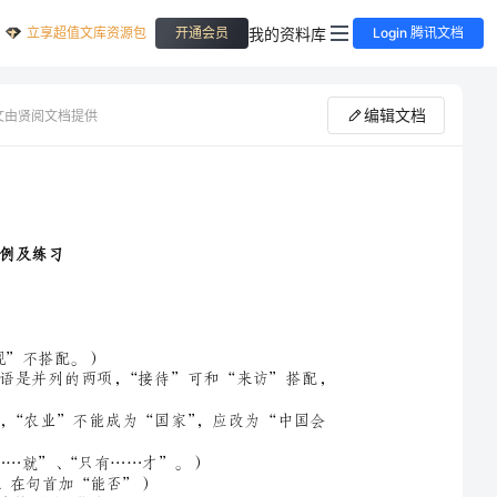
立享超值文库资源包
我的资料库
开通会员
Login 腾讯文档
编辑文档
文由贤阅文档提供
初中语文病句类型修改训练综全训练大全-------病句类型病因病例及练习
例1：他的无畏精神时刻浮现在我的眼前。（主谓搭配不当，“精神”与“浮现”不搭配。）
例2：我们的校长常常接待许多学生家长的来访和来信。（动宾搭配不当，宾语是并列的两项，“接待”可和“来访”搭配，
例3：我们坚信，有那么一天，中国的农业会成为发达的国家。（主宾不搭配，“农业”不能成为“国家”，应改为“中国会