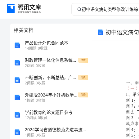
初
中
相关文档
初中语文病句
语
产品设计外包合同范本
文
14
阅读
0
收藏
财政管理一体化信息系统运行维护服务技术白皮书
病
付费
2
阅读
0
收藏
句
不断创新，不断总结，广东两优一先心得绽放
付费
2
阅读
0
收藏
类
外研版2024年小升初数学强化训练试卷B卷 附解析
付费
1
阅读
0
收藏
型
学前教育的论文题目参考
修
12
阅读
0
收藏
2024学习省道德模范先进事迹心得体会(简短)
改
1
阅读
0
收藏