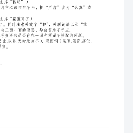
例4：只要增加投入，才能使粮食生产稳步增长。（关联词搭配不当，“只要……就”、“只有……才”。）
例5：做好生产救灾工作，决定于干部作风是否深入。（一面与两面搭配不当.在句首加“能否”）
例6：自己有双聪明能干的手，什么都能造出来。（定语与中心语搭配不当，去掉“聪明”）
例7：我们严肃地研究了职工们的建议，又虚心地征求了专家们的意见（状语与中心语搭配不当，把“严肃”改为“认真”或
例8：同学们把教室打扫得干干净净、整整齐齐。（补语与中心语搭配不当，去掉“整整齐齐）
2、总结：（1）此类病句的修改主要是采用“提主干的方法“就可以迎刃而解了。同时注意关键字“和”，关联词语以及“能
否”“是否”等两面性的词语。前面的主语是正反两面的意思，后面的宾语只有正面一面的意思，导致前后不呼应。
（2）如“望”见句中出现“是否”、“能否”等词语或反义词连用的情况，要考查语句是否存在一面和两面不搭配的问题。
（3）要学会搜索一些显性或隐性的标志，搜索否定语（切忌.禁忌.避免.禁止.防止.以防.无时无刻不），双面词（是否.能否.高低.
快慢.大小.轻重.好坏.正反.里外），成双成对的关联词等，看他们照应得是否得当。
（1）它每年的发电量，除了供给杭州使用外，还向上海、南京等地输送
（2）苏联小说《钢铁是怎样炼成的》塑造了共产党员保尔柯察金的英雄事迹。
（6）想象不但对于诗人的创作是一种必要，对于读者的欣赏也是一种必要。