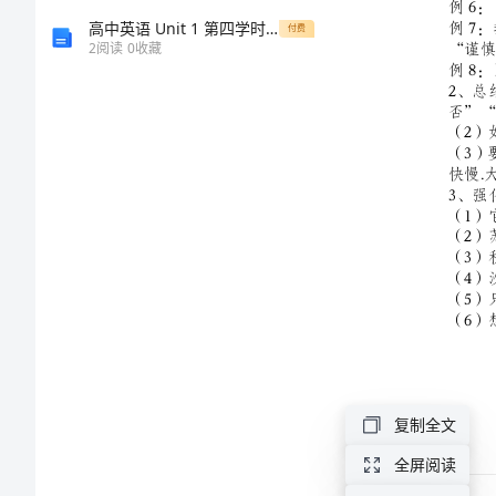
训
高中英语 Unit 1 第四学时 Grammar练习 新人教版选修7
付费
2
阅读
0
收藏
练
综
全
训
练
大
全
复制全文
(初
全屏阅读