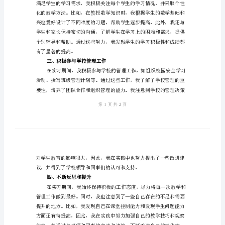
作
一、教育理论与实践相结合
总
结
2024
年
师
范
生
并能够更好地运用到实际教学中。
教
二、关注学生的个体差异
育
实
习