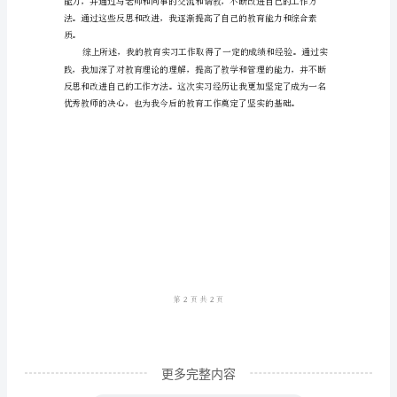
工
作
总
结
有了显著的提高。
自
作
三、积极参与学校管理工
2024
年
3
月
至
5
月，
更多完整内容
我