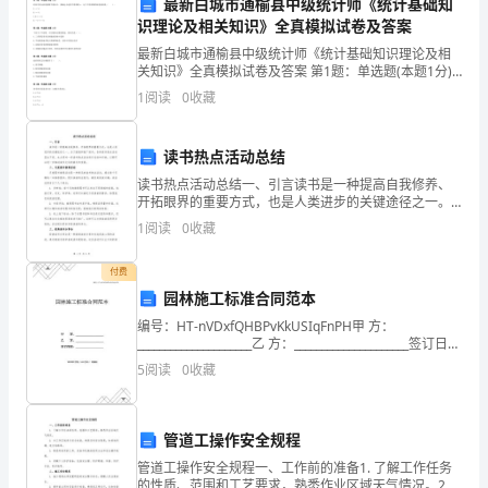
为
最新白城市通榆县中级统计师《统计基础知
识理论及相关知识》全真模拟试卷及答案
期
最新白城市通榆县中级统计师《统计基础知识理论及相
关知识》全真模拟试卷及答案 第1题：单选题(本题1分)
两
时间序列分析的指数平滑法中，要确定合适的平滑系数
1
阅读
0
收藏
α，这个平滑系数的取值范围是（ ）。A.α＞1B
个
月
读书热点活动总结
读书热点活动总结一、引言读书是一种提高自我修养、
的
开拓眼界的重要方式，也是人类进步的关键途径之一。
为了鼓励和推广读书，各种读书热点活动层出不穷。本
教
1
阅读
0
收藏
文将对一些读书热点活动进行总结和归纳，以期可以进
一步推动
育
付费
园林施工标准合同范本
实
编号：HT-nVDxfQHBPvKkUSIqFnPH甲 方：
习。
_____________________乙 方：_____________________签订日
期：_____________
5
阅读
0
收藏
在
这
管道工操作安全规程
段
管道工操作安全规程一、工作前的准备1. 了解工作任务
的性质、范围和工艺要求，熟悉作业区域天气情况。2.