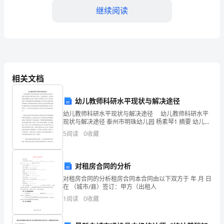
继续阅读
在
某
城
市
相关文档
的
四、不断反思和提升
一
幼儿教师科研水平现状与解决途径
幼儿教师科研水平现状与解决途径 幼儿教师科研水平
所
现状与解决途径 泰州市明珠幼儿园 杨素琴1 摘要 幼儿教
师作为属于教师序列中的一个重要组成部分，承担着在
5
阅读
0
收藏
小
孩童幼年灌输基本人生观、价值观、世界观的重
学
对租房合同的分析
进
对租房合同的分析租房合同本合同由以下双方于 年 月 日
在 （城市/县）签订：甲方（出租人
行
1
阅读
0
收藏
了
质。