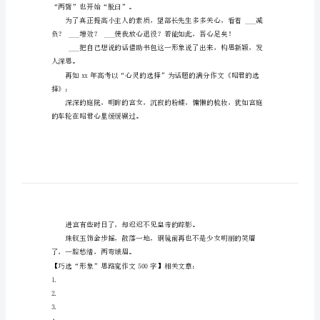
字
巧
在了这些特定的形象上面。
选
“形
的作文：
象”
思
个小书包的苦衷：
路
……
宽
作
文
500
字
“两臂”也开始“脱臼”。