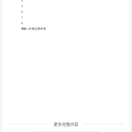
话
题
作
人深思。
文
是
择》：
近
年
的车轮在昭君心里缓缓辗过。
来
兴
起
的
一
更多完整内容