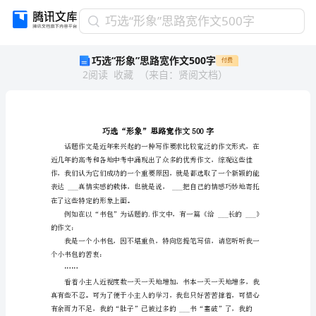
巧
巧选“形象”思路宽作文500字
选
巧选“形象”思路宽作文500字
付费
“形
2
阅读
收藏
（
来自
：
贤阅文档
）
象”
思
路
宽
作
文
500