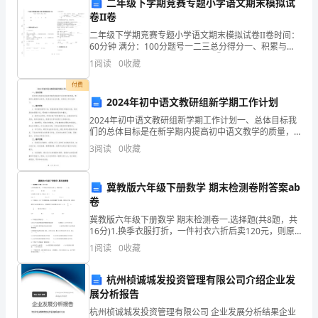
二年级下学期竞赛专题小学语文期末模拟试
7.
式，
卷II卷
在
8.
二年级下学期竞赛专题小学语文期末模拟试卷II卷时间：
60分钟 满分：100分题号一二三总分得分一、积累与运
用(40分)1. 音字巧区分。shǔ shù①满天的星星像无数
模板,内容仅供参考
近
1
阅读
0
收藏
______珍珠洒在
几
付费
2024年初中语文教研组新学期工作计划
年
2024年初中语文教研组新学期工作计划一、总体目标我
们的总体目标是在新学期内提高初中语文教学的质量，
的
帮助学生提高综合素质，促进他们全面发展。具体的工
3
阅读
0
收藏
作计划如下：二、教学研究1. 制定新的教学计划：根据
高
考
冀教版六年级下册数学 期末检测卷附答案ab
卷
和
冀教版六年级下册数学 期末检测卷一.选择题(共8题，共
16分)1.换季衣服打折，一件衬衣六折后卖120元，则原
各
价是（ ）元。A.72 B.200 C.1502.如果A×
1
阅读
0
收藏
地
杭州桢诚城发投资管理有限公司介绍企业发
中
展分析报告
考
杭州桢诚城发投资管理有限公司 企业发展分析结果企业