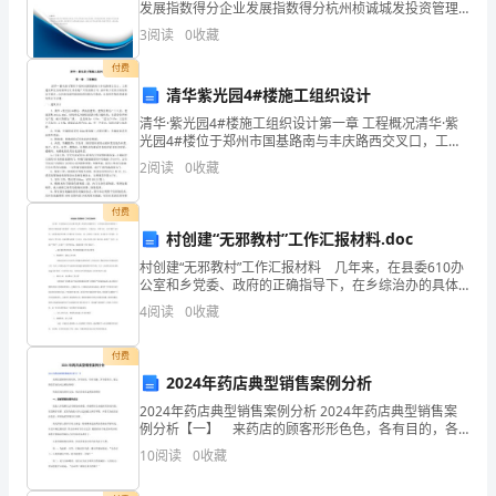
发展指数得分企业发展指数得分杭州桢诚城发投资管理
中
有限公司综合得分说明：企业发展指数根据企业规模、
3
阅读
0
收藏
企业创新、企业风险、企业活力四个维度对企业发展情
涌
况进
付费
清华紫光园4#楼施工组织设计
现
清华·紫光园4#楼施工组织设计第一章 工程概况清华·紫
出
光园4#楼位于郑州市国基路南与丰庆路西交叉口，工程
建设单位为河南四方汇泽房地产开发有限公司，由中铁
2
阅读
0
收藏
工程设计院有限公司设计，由河南省建科建设监理有
了
付费
众
村创建“无邪教村”工作汇报材料.doc
多
村创建“无邪教村”工作汇报材料 几年来，在县委610办
公室和乡党委、政府的正确指导下，在乡综治办的具体
的
领导下。我村在开展创建“无邪教村” 活动中，以“崇尚科
4
阅读
0
收藏
学、关爱社会、珍惜生命、反对邪教”为宗旨，
优
付费
秀
2024年药店典型销售案例分析
作
2024年药店典型销售案例分析 2024年药店典型销售案
例分析【一】 来药店的顾客形形色色，各有目的，各
有兴趣，各有看重点，那么药店营业员应怎样接待
文，
10
阅读
0
收藏
呢？ 药店营业员培训方案：药店营业员怎样接待顾客
综