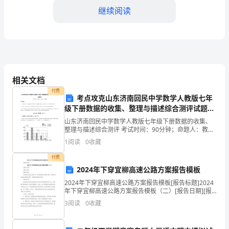
种
继续阅读
写
作
要
求
相关文档
了，一腔愁绪，两弯娥眉。
付费
比
考点攻克山东济南回民中学数学人教版七年
级下册数据的收集、整理与描述综合测评试题
较
（含解析）
山东济南回民中学数学人教版七年级下册数据的收集、
1.
宽
整理与描述综合测评 考试时间：90分钟；命题人：教研
组考生注意：1、本卷分第I卷（选择题）和第Ⅱ卷（非选
1
阅读
0
收藏
2.
择题）两部分，满分100分，考试时间90分钟2、
泛
付费
3.
的
2024年下穿宜柳高速公路方案报告模板
4.
作
2024年下穿宜柳高速公路方案报告模板[报告标题]2024
年下穿宜柳高速公路方案报告模板（二）[报告日期][报
5.
告日期][报告目的]本报告旨在提出2024年下穿宜柳高速
文
3
阅读
0
收藏
公路的方案，以解决该区域交通拥堵问
6.
形