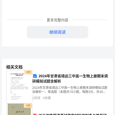
验
结
更多完整内容
果
1
继续阅读
电
线
品
序
牌
相关文档
查验项目
号
付费
规
2024年甘肃省靖远三中高一生物上册期末调
1
研模拟试题含解析
格
水压打压测试保压（0.8mp-1mp）时间1小时左右
2
2024年甘肃省靖远三中高一生物上册期末调研模拟试题
含解析一、单选题（本题共10小题，每题3分，共30
是
管线卡安装间距是否合理
分）1、叶肉细胞的下列生命活动中，会发生ATP水解的
2
阅读
0
收藏
3
是A．C3的还原 B．CO2进入叶绿体中
否
付费
4
冷热水管甩头是否水平是否预留贴砖砂浆厚度
相