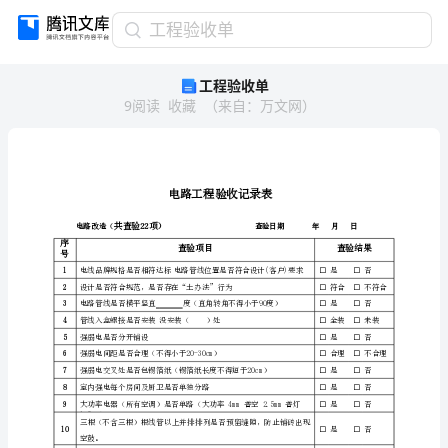
工
工程验收单
程
工程验收单
验
9
阅读
收藏
（
来自
：
万文网
）
收
单
电
路
工
程
验
共查验22项）
收
序