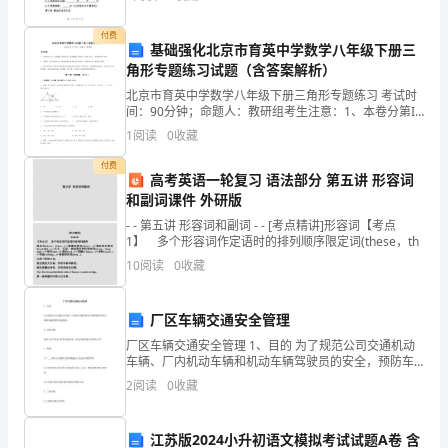
乙方使用；乙方愿意租赁该房屋并承担相应的房租及其
验
他费用。
设
收
付费
基础强化北京市育英中学数学八年级下册三
结
计
角形专题练习试题（含答案解析）
果
北京市育英中学数学八年级下册三角形专题练习 考试时
(客
间：90分钟；命题人：教研组考生注意：1、本卷分第I
方
签
字
甲
：
卷（选择题）和第Ⅱ卷（非选择题）两部分，满分100
户)
1
阅读
0
收藏
分，考试时间90分钟2、答卷前，考生务必用0.5
要
付费
高考英语一轮复习 语法部分 第五讲 形容词
和副词课件 外研版
求
- - 第五讲 形容词和副词 - - [考点精讲]形容词【考点
□
1】 多个形容词作定语时的排列顺序限定词(these，th
10
阅读
0
收藏
是
□
厂区车辆交通安全管理
否
厂区车辆交通安全管理 1、目的 为了规范公司交通机动
车辆、厂内机动车辆和机动车辆驾驶员的安全，预防车
2
辆伤害和交通事故。 2、适用范围 适用于公司各部门所
2
阅读
0
收藏
有交通车辆、机动车辆驾驶安全管理工作。 3、职责
设
江苏版2024小升初语文模拟考试试题A卷 含