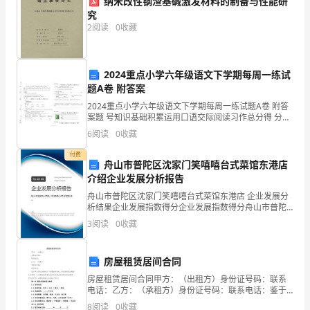
纳米改性钢渣基碱激发材料的制备与性能研
5
冷热水管间距是否合理（不得小于15-20cm）
符
究
2
阅读
0
收藏
（
隐蔽工程是否进行全程拍照留底
）张
达
6
标
2024重点小学六年级语文下学期每周一练试
关键节点位置是否拍照留底（
）张
8
电
题A卷 附答案
下水管安装接口是否渗漏
9
2024重点小学六年级语文下学期每周一练试题A卷 附答
路
案题 号知识基础积累运用口语交际阅读习作总分得 分考
10
下水管通水试验
试须知：
6
阅读
0
收藏
管
11
付费
线
12
下水管管口是否封堵
舟山市普陀区沈家门笑嘻嘻台式菜馆东港店
介绍企业发展分析报告
位
13
下水管道接口处是否采用专用的胶水进行粘接
舟山市普陀区沈家门笑嘻嘻台式菜馆东港店 企业发展分
14
析结果企业发展指数得分企业发展指数得分舟山市普陀
置
区沈家门笑嘻嘻台式菜馆东港店综合得分说明：企业发
3
阅读
0
收藏
15
展指数根据企业规模、企业创新、企业风险、企业活力
是
四个
水
否
房屋租赁居间合同
电
房屋租赁居间合同甲方：（出租方）身份证号码：联系
符
工
电话：乙方：（承租方）身份证号码：联系电话：鉴于
程
甲方是合法拥有以下房屋的所有权，并欲将房屋出租给
合
8
阅读
0
收藏