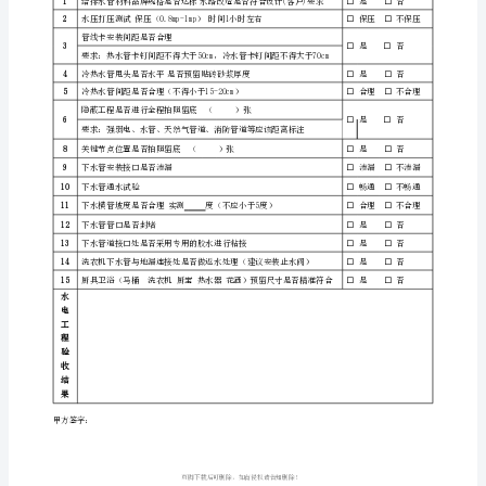
13
验
14
日
15
室外施工时是否绑有安全带等安全措施
期
16
室内是否配有灭火器
年
17
室内材料是否堆放在安全位置，远离防腐液体
月
18
日
19
厨卫有没有在地面线路铺设
序
20
号
21
查
22
验
方
签
字
方
签
字
甲
：
乙
：
项
目
查