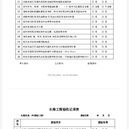
记
查验项目
号
录
1
表
设计是否符合规范，是否存在“土办法”行为
2
电
3
4
管线入盒螺接是否安装没安装（）处
路
5
强弱电是否分开铺设
改
强弱电间距是否合理（不得小于20-30cm）
6
造
7
（共
室内强电每个房间及厨卫是否单独分路
8
查
9
1.5mm）
验
10
22
空鼓。
项）
11
主操作施工房屋内是否
12
查