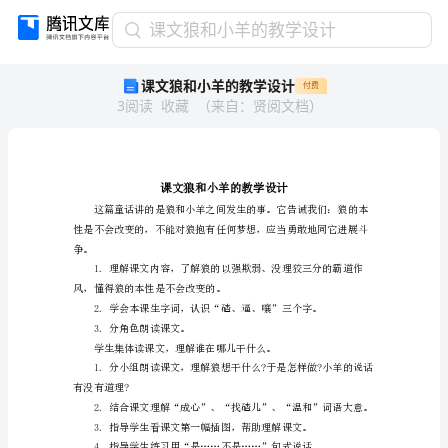
课
课文狼和小羊的教学设计
文
课文狼和小羊的教学设计
付费
狼
3
阅读
收藏
（
来自
：
贤阅文档
）
和
小
羊
的
教
学
设