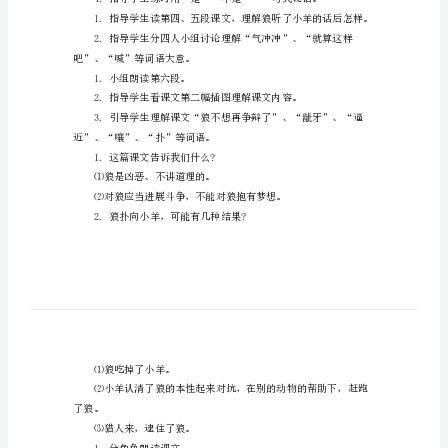
争。
计
课
风，懂得狼的本性是不会改变的。
文
狼
3.分角色朗读课文。
和
小
羊
有没有道理?
的
教
学
设
计