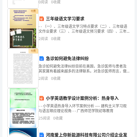
0
阅读
0
收藏
性滑动加剧C.带的工作
任
付费
何
三年级语文学习要求
- - （一）、三年级语文学习特点要求（二）、三年级语
梦
文作业要求（三）、三年级语文预习要求（四）、三年
级语文习作要求（五）、三年级语文复习要求
2
阅读
0
收藏
想，
应
付费
急诊如何避免法律纠纷
当
急诊如何避免法律纠纷目前在美国，急诊医师与患者及
其家属有着越来越多的法律联系。对急诊医师而言，做
勇
出正确诊断固然重要，但赢得患者满意是急诊工作中更
2
阅读
0
收藏
为重要的一环。急诊医师必须要在极短时间内面对这两
敢
项任务的
地
小学英语教学设计案例分析：热身导入
同
- - 小学英语热身导入环节案例分析 ---- 建构主义学习观
与语言顺应理论视角 - - 广西师范学院初等教育
它
25
阅读
0
收藏
进
河南爱上你新能源科技有限公司介绍企业发