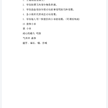
吧”、“喊”等词语大意。
这
1.小组朗读第六段。
篇
童
话
近”、“嚷”、“扑”等词语。
讲
的
1.这篇课文告诉我们什么?
是
⑴狼是凶恶、不讲道理的。
狼
和
2.狼扑向小羊，可
小
羊
之