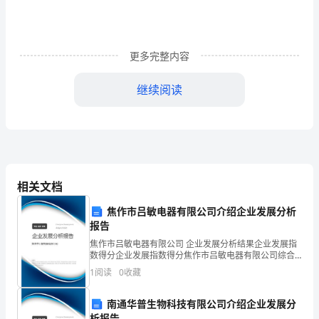
间
发
更多完整内容
生
的
继续阅读
事。
⑴狼吃掉了小羊。
它
告
了狼。
诫
相关文档
⑶猎人来，逮住了狼。
我
焦作市吕敏电器有限公司介绍企业发展分析
1.分角色朗读课文。
报告
们：
2.学生按课文内容分角色表演。
焦作市吕敏电器有限公司 企业发展分析结果企业发展指
数得分企业发展指数得分焦作市吕敏电器有限公司综合
狼
得分说明：企业发展指数根据企业规模、企业创新、企
1
阅读
0
收藏
业风险、企业活力四个维度对企业发展情况进行评价。
的
该企
4.各小组派代表说出讨论结果。
南通华普生物科技有限公司介绍企业发展分
本
析报告