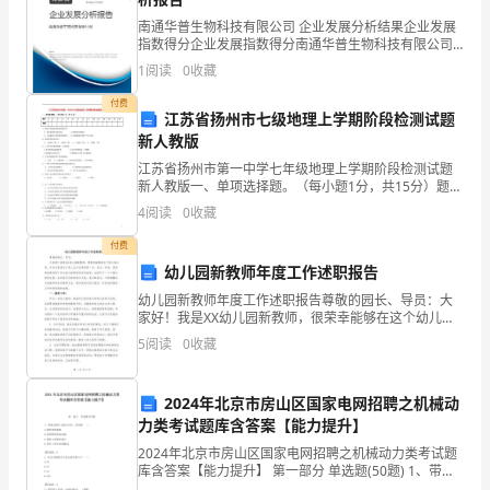
性
南通华普生物科技有限公司 企业发展分析结果企业发展
25狼和小羊
指数得分企业发展指数得分南通华普生物科技有限公司
是
综合得分说明：企业发展指数根据企业规模、企业创
1
阅读
0
收藏
狼小羊
新、企业风险、企业活力四个维度对企业发展情况进行
不
评价。
付费
成心找碴儿吃惊
江苏省扬州市七级地理上学期阶段检测试题
会
新人教版
气冲冲温和
江苏省扬州市第一中学七年级地理上学期阶段检测试题
改
新人教版一、单项选择题。（每小题1分，共15分）题号
龇牙、逼近、嚷、扑喊
123456789101112131415答案1、最先证明地球是球形
变
4
阅读
0
收藏
的事件是
的，
付费
幼儿园新教师年度工作述职报告
不
幼儿园新教师年度工作述职报告尊敬的园长、导员：大
家好！我是XX幼儿园新教师，很荣幸能够在这个幼儿园
能
工作，并在这里度过了我人生中宝贵的第一年。在这一
5
阅读
0
收藏
年里，我深刻地感受到了作为幼儿教师的责任和使命，
对
也经历
狼
2024年北京市房山区国家电网招聘之机械动
力类考试题库含答案【能力提升】
抱
2024年北京市房山区国家电网招聘之机械动力类考试题
库含答案【能力提升】 第一部分 单选题(50题) 1、带传
有
动的中心距过大时，会导致( )。A.带的寿命缩短B.带的弹