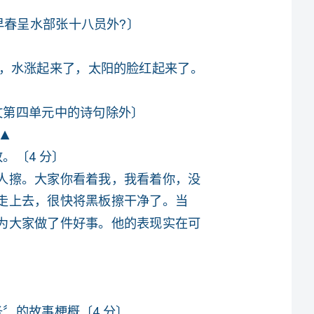
一天，上课铃响了，老师就要来上课了。可是，黑板还没有人擦。大家你看着我，我看着你，没
有谁敢去。这时，一个同学在大家的众目睽睽之下，勇敢地走上去，很快将黑板擦干净了。当
时，没有一个同学不从心里不佩服这个同学有勇气，是他，为大家做了件好事。他的表现实在可
5．钱钟书?围城?中的一段话，自制一张读书卡片，分别摘录两个佳词佳句，并具体说说你
他靠纱窗望去。满天的星又密又忙，他们声息全无，而看来只觉得天上热闹。一梳月亮像形容
未长成的孩子，但见人已不羞缩，光明和轮廓都清晰刻录，渐渐可衬托夜景。小园草地里的小虫
琐琐屑屑地在夜谈。不知那里的蛙群齐心协力的干号，像声浪给火煮的发沸。几星萤火悠游来
去，不像飞行，像在厚密的空气里漂浮，月光不到的阴暗处，一点萤火忽明，像夏夜的一只微绿