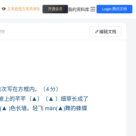
立享超值文库资源包
我的资料库
开通会员
Login 腾讯文档
编辑文档
提供
好似炉子上的一锅水在逐渐泛泡、冒气而终于沸腾一样，山坡上的芊芊〔▲〕〔▲〕细草长成了
一片茂密的厚发，林带上的淡淡的绿烟也凝(▲)成了一堵dài(▲)色长墙。轻飞màn(▲)舞的蜂蝶
〔4〕一切都像刚睡醒的样子，▲。▲，水涨起来了，太阳的脸红起来了。