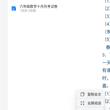
〔朱自清?春?〕
册
六年级数学十月月考试卷
1
阅读
0
收藏
语
文
期
嘉。
中
〔1〕▲
〔2〕▲
检
测
阅读
试
复制全文
题
全屏阅读
附