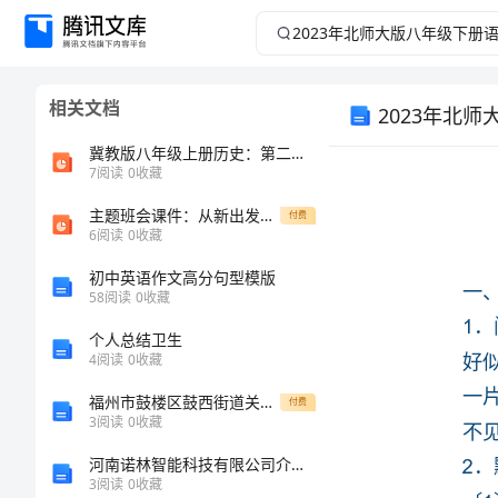
2023
年
相关文档
2023年北
北
冀教版八年级上册历史：第二单元第7课戊戌变法课件(共30张PPT)概要
师
7
阅读
0
收藏
大
主题班会课件：从新出发，开始不一样的精彩
付费
6
阅读
0
收藏
阅读
版
初中英语作文高分句型模版
58
阅读
0
收藏
八
个人总结卫生
4
阅读
0
收藏
年
2．默
福州市鼓楼区鼓西街道关于招考1名基层党建办文体干事同步测试模拟卷1
付费
级
3
阅读
0
收藏
河南诺林智能科技有限公司介绍企业发展分析报告
下
3
阅读
0
收藏