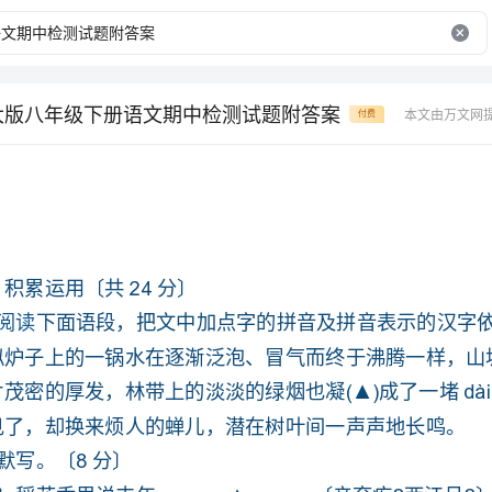
师大版八年级下册语文期中检测试题附答案
本文由万文网
付费
一、积累运用〔共24分〕
1．下面语段，把文中加点字的拼音及拼音表示的汉字依次写在方框内。〔4分〕
不见了，却换来烦人的蝉儿，潜在树叶间一声声地长鸣。
写。〔8分〕
〔1〕稻花香里说丰年，▲。〔辛弃疾?西江月?〕
〔2〕▲，草色遥看近却无。〔韩愈?早春呈水部张十八员外?〕
〔3〕晴空一鹤排云上，▲。〔刘禹锡?秋词?〕