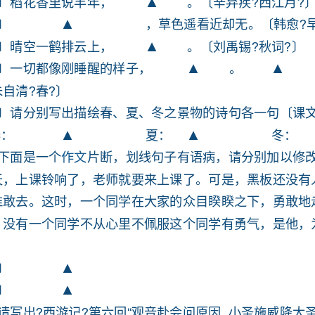
〔5〕请分别写出描绘春、夏、冬之景物的诗句各一句〔课文第四单元中的诗句除外〕
春：▲夏：▲冬：▲
作文
3．下面是一个片断，划线句子有语病，请分别加以修改。〔4分〕
4．请写出?西游记?第六回“观音赴会问原因小圣施威降大圣〞的故事梗概〔4分〕
▲
的阅读感受。〔4分〕