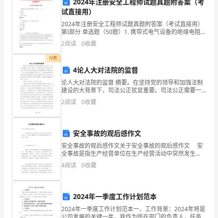
学
2024年注册安全工程师试题真题附答案（考
试直接用）
生
学会与人相处。
2024年注册安全工程师试题真题附答案（考试直接用）
第I部分 单选题（50题）1. 携带式电气设备的绝缘电阻不
的
五、家校合作
应低于____。( )A: 1MΩB: 2MΩ C: 5MΩD: 以上都不对答
2
阅读
0
收藏
案：
综
付费
合
4论人大对法院的监督
问题和需求。
论人大对法院的监督 摘要。在坚持党的领导和加强法制
素
建设的大背景下，司法公正犹显重要。司法公正需要一
个完善的司法制度，还需要行使司法权人追求司法公正
2
阅读
0
收藏
质，
的高尚情操。在我国现阶段下，确保司法公正，与人大
习进展。
全
安全事故的观后感作文
面
安全事故的观后感作文关于安全事故的观后感作文 安
生的全面发展。
提
全事故是指生产经营单位在生产经营活动中突然发生
的。以下是由小编整理关于安全事故的观后感的内容，
4
阅读
0
收藏
六、其他工作
希望大家喜欢! 安全事故的观后感(一)
升
学
2024年一季度工作计划范本
生
生的健康意识。
2024年一季度工作计划范本一、工作背景：2024年将是
公司发展的关键一年，我作为所在部门的负责人，任务