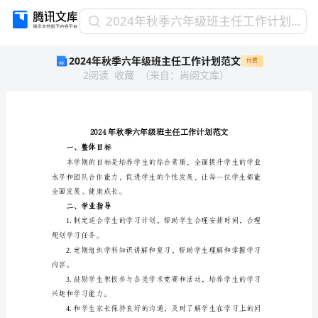
2024
2024年秋季六年级班主任工作计划范文
年
2024年秋季六年级班主任工作计划范文
付费
秋
2
阅读
收藏
（
来自
：
尚阅文库
）
季
六
年
级
班
主
一、整体目标
任