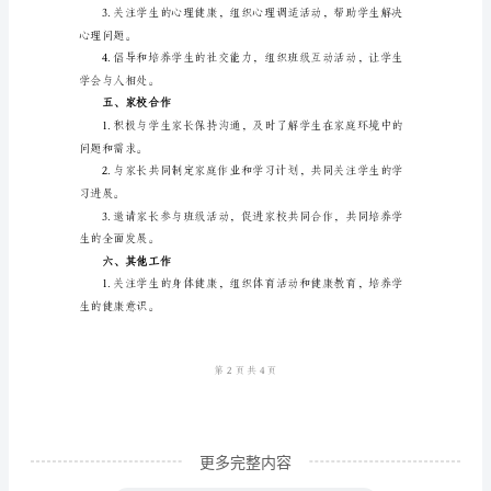
三、班务管理
年
级
体荣誉感。
班
主
和团队合作精神。
任
工
作
个性化发展计划。
计
划
范
文
一、
更多完整内容