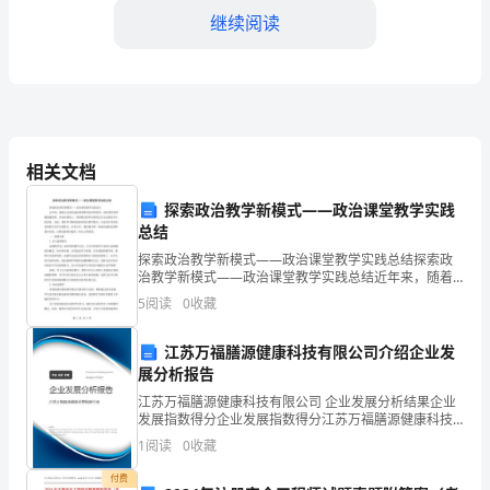
整
继续阅读
体
目
标
本
力。
相关文档
学
四、德育指导
探索政治教学新模式——政治课堂教学实践
期
总结
探索政治教学新模式——政治课堂教学实践总结探索政
的
责任感。
治教学新模式——政治课堂教学实践总结近年来，随着
社会的快速发展和教育的不断变革，政治教育变得越来
目
5
阅读
0
收藏
越重要。在政治课堂上，传统模式的单向讲授已经无法
满足学生
标
江苏万福膳源健康科技有限公司介绍企业发
参与公益活动。
展分析报告
是
江苏万福膳源健康科技有限公司 企业发展分析结果企业
培
发展指数得分企业发展指数得分江苏万福膳源健康科技
有限公司综合得分说明：企业发展指数根据企业规模、
1
阅读
0
收藏
心理问题。
养
企业创新、企业风险、企业活力四个维度对企业发展情
况进
付费