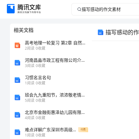
描
写
相关文档
描写感动的作
感
高考地理一轮复习 第2章 自然环境中的物质运动和能量交换 第5讲 气候类型课件 湘教版必修1
动
2
阅读
0
收藏
河南昌淼市政工程有限公司介绍企业发展分析报告
的
3
阅读
0
收藏
作
习惯名言名句
1
阅读
0
收藏
文
班会九九重阳节，浓浓敬老情的活动总结_1
5
阅读
0
收藏
素
北京市金融街惠泽幼儿园有限公司介绍企业发展分析报告
材
4
阅读
0
收藏
难点详解广东深圳市高级中学数学七年级上册有理数章节训练试卷（详解版）
付费
描
1
阅读
0
收藏