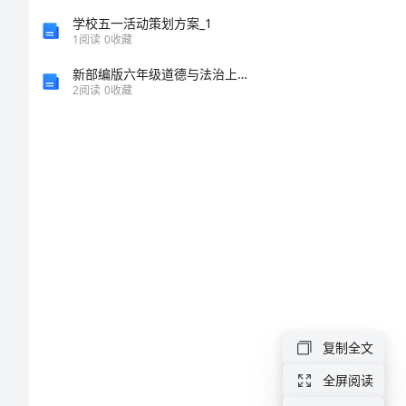
写
学校五一活动策划方案_1
1
阅读
0
收藏
感
新部编版六年级道德与法治上册期末考试卷(A4版)
动
2
阅读
0
收藏
的
作
文
素
材
描
写
感
复制全文
回家了。
动
全屏阅读
的