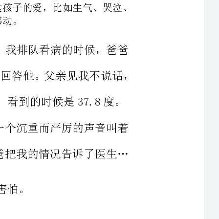
问我：“你怎么发烧了？”我无精打采，没有回答他。父亲见我不说话，
候是37.8度。
兰！”一个沉重而严厉的声音叫着
说。爸爸把我的情况告诉了医生…
过了几天，睡到凌晨一点，醒来就头疼，受不了。我哭了，“爸爸！”
度。父亲马上穿
挂号。过了一会儿，我们吃了药就
都不一样，但有一点是一样的，那