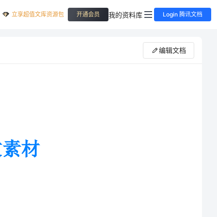
立享超值文库资源包
我的资料库
开通会员
Login 腾讯文档
编辑文档
很爱自己的孩子。他们用不同的方式表达孩子的爱，比如生气、哭泣、
了医院。我排队看病的时候，爸爸