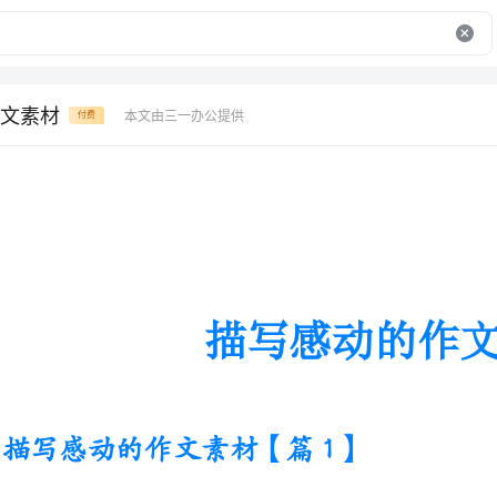
文素材
本文由三一办公提供
付费
描写感动的作文素材
描写感动的作文素材【篇1】
父母
打骂。最常见的担忧是“担心”。想到这，我就感动。
那天，我发烧了。我父亲带我去