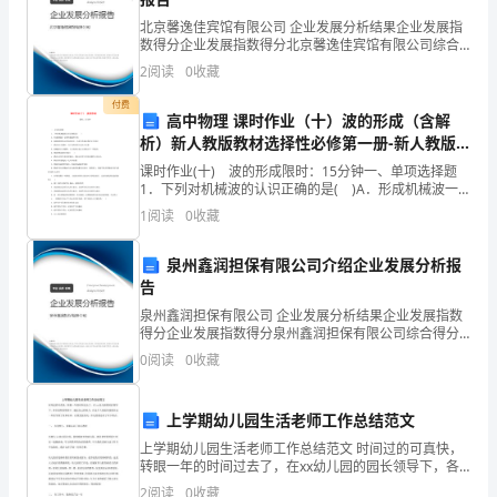
满
北京馨逸佳宾馆有限公司 企业发展分析结果企业发展指
了
数得分企业发展指数得分北京馨逸佳宾馆有限公司综合
得分说明：企业发展指数根据企业规模、企业创新、企
2
阅读
0
收藏
激
业风险、企业活力四个维度对企业发展情况进行评价。
该企
付费
情
高中物理 课时作业（十）波的形成（含解
析）新人教版教材选择性必修第一册-新人教版
与
教材高中第一册物理试卷
课时作业(十) 波的形成限时：15分钟一、单项选择题
1．下列对机械波的认识正确的是( )A．形成机械波一
信
定要有振源和介质B．振源做简谐运动形成的波中，各质
1
阅读
0
收藏
点的振动情况完全相同C．横波向右传播时，处于
心，
泉州鑫润担保有限公司介绍企业发展分析报
同
告
时
泉州鑫润担保有限公司 企业发展分析结果企业发展指数
得分企业发展指数得分泉州鑫润担保有限公司综合得分
也
说明：企业发展指数根据企业规模、企业创新、企业风
0
阅读
0
收藏
险、企业活力四个维度对企业发展情况进行评价。该企
感
业的
上学期幼儿园生活老师工作总结范文
到
上学期幼儿园生活老师工作总结范文 时间过的可真快，
了
转眼一年的时间过去了，在xx幼儿园的园长领导下，各
位老师的帮助下，通过自己的努力，在这个大家庭里使
2
阅读
0
收藏