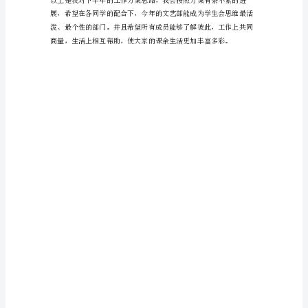
年
得宣传力度到位。
已
三、艺术团纳新
经
过
去，
面
团，使艺术团开展越来越壮大。
对
四、元旦晚会
即
将
更高。
来
到
的
大