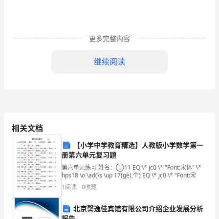
一
新
更多完整内容
生，
继续阅读
我
们
的
地方出现错误。
大
相关文档
二，
【小学中学教育精选】人教版小学数学第一
心
册第六单元复习题
中
第六单元练习 姓名：①11 EQ \* jc0 \* "Font:宋体" \*
hps18 \o \ad(\s \up 17(ɡè),个) EQ \* jc0 \* "Font:宋
又
1
阅读
0
收藏
充
北京馨逸佳宾馆有限公司介绍企业发展分析
报告