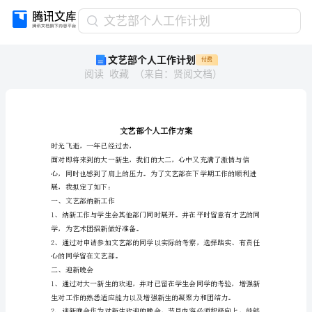
文
文艺部个人工作计划
艺
文艺部个人工作计划
付费
部
阅读
收藏
（
来自
：
贤阅文档
）
个
人
工
作
计
划
时光飞逝，一年已经过去，
文