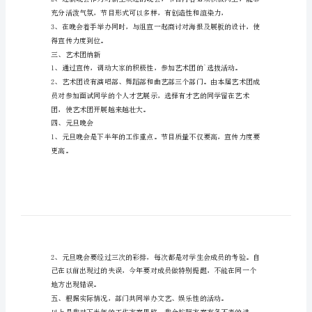
艺
展，我拟定了如下：
部
一、文艺部纳新工作
个
人
工
学，为艺术团招新做好准备。
作
方
心的同学留在文艺部。
案
二、迎新晚会
时
光
飞
逝，
一