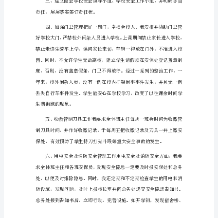
工
管理盲区和盲点。
作
总
结
1
本
育人环境。
学
年,
根
据
校
长
室