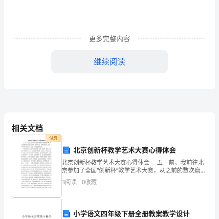
的
安
更多完整内容
排，
继续阅读
我
担
任
学
相关文档
校
付费
安
北京创新杯教学艺术大赛心得体会
北京创新杯教学艺术大赛心得体会 五一前，我前往北
保
责任，层层落实签订责任状。
京参加了全国“创新杯”教学艺术大赛，从之前的数次磨课
到北京讲课，真的可以说一次难得的经历，也是一个苦
3
阅读
0
收藏
主
尽甘来的过程，更是一个自我蜕变的过程。 从接
任
小学语文四年级下册全册教案教学设计