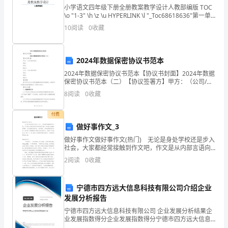
兼
小学语文四年级下册全册教案教学设计人教部编版 TOC
任
\o "1-3" \h \z \u HYPERLINK \l "_Toc68618636"第一单
元 PAGEREF _Toc68618636
10
阅读
0
收藏
学
校
2024年数据保密协议书范本
工
2024年数据保密协议书范本【协议书封面】2024年数据
保密协议书范本（二）【协议签署方】甲方：（公司/组
会
织名称）地址：电话：Email：乙方：（公司/组织名
8
阅读
0
收藏
称）地址：电话：Email：【背景】鉴于甲
副
付费
主
生满街跑的现象。
做好事作文_3
做好事作文做好事作文(热门) 无论是身处学校还是步入
席，
社会，大家都经常接触到作文吧，作文是从内部言语向
外部言语的过渡，即从经过压缩的简要的、自己能明白
主
2
阅读
0
收藏
的语言，向开展的、具有规范语法结构的、能为他人所
抓
宁德市四方远大信息科技有限公司介绍企业
学
发展分析报告
宁德市四方远大信息科技有限公司 企业发展分析结果企
校
业发展指数得分企业发展指数得分宁德市四方远大信息
科技有限公司综合得分说明：企业发展指数根据企业规