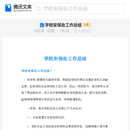
学
学校安保处工作总结
校
学校安保处工作总结
付费
安
4
阅读
收藏
（
来自
：
三一办公
）
保
处
工
作
总
结
学