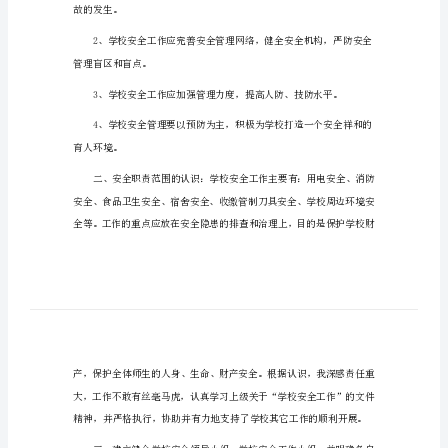
学校安保处工作总结1
校
安
保
处
工
作
总
结
学
一、安全管理工作目标的认识：
校
安
故的发生。
保
处