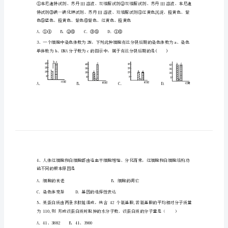
发
区
致
（）
远
A．可以取下幼嫩小叶制成临时装片
中
B．可以看到叶绿体基粒呈绿色
学
C．可以进行叶绿体形态观察和计数
2024
D．黑藻叶肉细胞没有线粒体
年
高
一