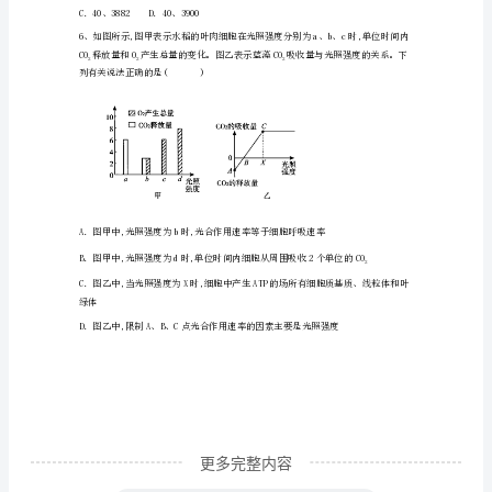
上
A．①④B．②⑥
学
期
期
中
生
物
全
真
更多完整内容