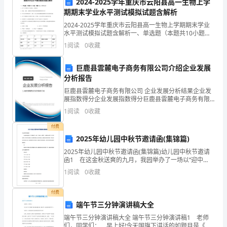
2024-2025学年重庆市云阳县高一生物上学
岛
期期末学业水平测试模拟试题含解析
列有关说法正确的是()
市
2024-2025学年重庆市云阳县高一生物上学期期末学业
水平测试模拟试题含解析一、单选题（本题共10小题，
每题3分，共30分）1、以下关于酶和ATP的叙述，正确
黄
1
阅读
0
收藏
的是A．高温、过酸、过碱都会导致蛋白酶的
岛
巨鹿县雲麓电子商务有限公司介绍企业发展
区
分析报告
巨鹿县雲麓电子商务有限公司 企业发展分析结果企业发
开
展指数得分企业发展指数得分巨鹿县雲麓电子商务有限
公司综合得分说明：企业发展指数根据企业规模、企业
1
阅读
0
收藏
发
创新、企业风险、企业活力四个维度对企业发展情况进
行评
付费
区
2025年幼儿园中秋节邀请函(集锦篇)
致
2025年幼儿园中秋节邀请函(集锦篇)幼儿园中秋节邀请
函1 在这金秋送爽的九月，我园举办了一场以“迎中
远
秋，庆团聚”为主题的儿童手工DIY月饼的活动。珍宝们
1
阅读
0
收藏
可以邀请一位非瑞思学员的小伙伴及其家长一起
中
付费
学
端午节三分钟演讲稿大全
绿体
端午节三分钟演讲稿大全 端午节三分钟演讲稿1 老师
2024
们，同学们： 早上好!今天国旗下讲话的如题目是《端