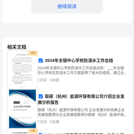
模
继续阅读
拟
试
能不同的根本原因是
卷
相关文档
付费
（含
2024年全镇中心学校防溺水工作总结
C．染色体变异D．基因的选择性表达
2024年全镇中心学校防溺水工作总结总结：____年全镇
答
中心学校在防溺水工作方面取得了很大的成绩。通过全
面加强学校水域管理、加强学生安全教育、强化学校安
1
阅读
0
收藏
案）
全制度建设和加大家庭和社会的宣传力度，有效地提高
山
联碳（杭州）能源环保有限公司介绍企业发
A．41、3882B．41、3900
展分析报告
东
联碳（杭州）能源环保有限公司 企业发展分析结果企业
C．40、3882D．40、3900
发展指数得分企业发展指数得分联碳（杭州）能源环保
省
有限公司综合得分说明：企业发展指数根据企业规模、
1
阅读
0
收藏
企业创新、企业风险、企业活力四个维度对企业发展情
青
况进
付费