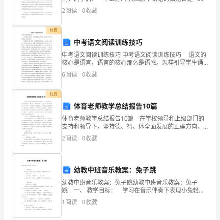
午节，我们的传统节日》。 同学们，你们能列举出我
年
2
阅读
0
收藏
国的传统节日吗? 也许，你们早已习惯了圣诞节
高
付费
中考语文阅读训练技巧
一
中考语文阅读训练技巧 中考语文阅读训练技巧 语文的
上
核心是语言，语言的核心那么是语感。怎样引导学生诵
读潜思，培养语感呢? 驱遣想象，诱发语感。古人强调
6
阅读
0
收藏
学
读书要读进去，想出来。就是说，阅读与想象相结
期
付费
体育老师教学总结报告10篇
期
体育老师教学总结报告10篇 在学校领导和上级部门的
支持和领导下，坚持德、智、体全面发展的正确方向，
中
明确全民健身计划，在搞好学校体育工作的同时，紧紧
2
阅读
0
收藏
围绕教育的实施，全神贯注抓好课堂教学，业余训练，
生
使我
物
幼教中班音乐教案：兔子跳
全
幼教中班音乐教案：兔子跳幼教中班音乐教案：兔子
跳 一、 教学目标： 学习在音乐伴奏下表现小兔轻
真
盈，协调的跳跃动作。 二、教学准备： 1、场地布
1
阅读
0
收藏
置：情境布置（花、草、树木） 2、兔
模