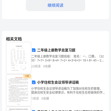
织
继续阅读
了
一
系
更加高效。
相关文档
列
校
二年级上册数学总复习题
本
二年级上册数学总复习题班级： 姓名：一、口算。（32
分）7×7= 3×8= 8×4= 7×2= 4×3=6×5= 18＋8= 45－20=
74＋6= 9×4=35＋35= 76－7
培
23
阅读
0
收藏
训
付费
小学住校生会议领导讲话稿
活
小学住校生会议领导讲话稿为了加强对住校生的管理，
动，
提高住校生安全纪律意识，有利于住校生在校愉快的学
习，保护人、财、物的安全，根据学校实际情况，特对
1
阅读
0
收藏
旨
全体住校生进行以下安全纪律教育，请全体住校同学遵
照执行。
在