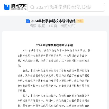
2024
2024年秋季学期校本培训总结
年
2024年秋季学期校本培训总结
付费
秋
阅读
收藏
（
来自
：
尚阅文库
）
季
学
期
校
本
培
训