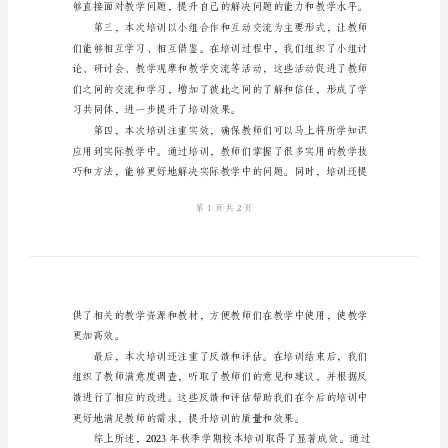
总
结。
结
2024
年
秋
季
学
学质量。
期
校
本
培
训