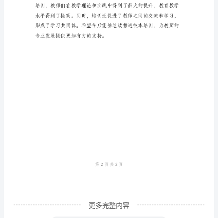
总
结
2023
年
秋
习共同体，进一步提
季
学
期，
我
们
学
校
更多完整内容
组