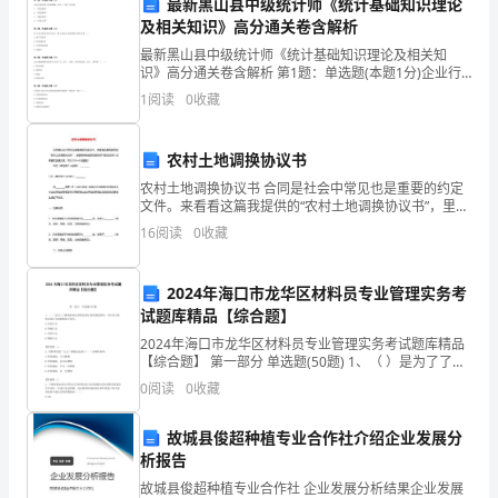
最新黑山县中级统计师《统计基础知识理论
及相关知识》高分通关卷含解析
提
专业发展提供更加有力的支持。
最新黑山县中级统计师《统计基础知识理论及相关知
升
识》高分通关卷含解析 第1题：单选题(本题1分)企业行
政管理人员的薪酬，应在（）账户中归集。A.“管理费用”
1
阅读
0
收藏
教
B.“制造费用”C.“销售费用”D.“在建工程
师
农村土地调换协议书
的
农村土地调换协议书 合同是社会中常见也是重要的约定
文件。来看看这篇我提供的“农村土地调换协议书”，里面
专
有哪些值得注意和学习的地方吧！如果喜欢这篇文章，
16
阅读
0
收藏
可以Ctrl+d收藏我！ 甲方（
业
2024年海口市龙华区材料员专业管理实务考
素
试题库精品【综合题】
养
2024年海口市龙华区材料员专业管理实务考试题库精品
【综合题】 第一部分 单选题(50题) 1、（ ）是为了了解
和
资料的总体情况和总体发展趋势的，可以在对资料未进
0
阅读
0
收藏
行分组的情况下进行。A.总体汇总B
教
故城县俊超种植专业合作社介绍企业发展分
育
析报告
故城县俊超种植专业合作社 企业发展分析结果企业发展