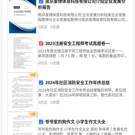
南京泰博体育科技有限公司介绍企业发展分
环
析报告
境
南京泰博体育科技有限公司 企业发展分析结果企业发展
开展。
指数得分企业发展指数得分南京泰博体育科技有限公司
面
综合得分说明：企业发展指数根据企业规模、企业创
3
阅读
0
收藏
新、企业风险、企业活力四个维度对企业发展情况进行
貌，
评价。
2023注册安全工程师考试真题卷一
全
2023年度全国注册平安工程师执业资格考试试卷一一、
面
单项选择题（ 共 7 0 题 ，每 题 1 分。每题的备选项中，
只 有 1 个最符合题意）1 . 平安生产行政法规一般专指国
4
阅读
0
收藏
推
务院制定的有关平安生产规
息，对工作进展情况进行督查。
进
付费
12
2024年社区消防安全工作年终总结
“健
2024年社区消防安全工作年终总结尊敬的领导、各位同
事：大家好！在2024年即将结束之际，我代表社区消防
康
安全工作组向大家汇报我们在过去一年中的工作情况，
3
阅读
0
收藏
同时总结经验教训并展望未来。一、工作情况在202
远
付费
一、统一思想，加强组织领导
安”
爷爷家的狗作文 小学生作文大全
全
爷爷家的狗作文 小学生作文大全 我的 爷爷养了条黄毛巴
儿犬，毛绒绒的，非常可 爱，小狗的头上嵌着一双炯炯