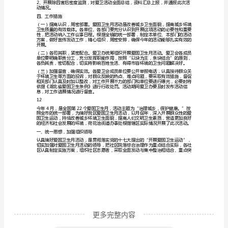
动
实
三、爱卫月活动内容及日程安排
施
方
活动内容：
案
今
3、购买除四害药械。
年
4
域。
月
是
第
25
个
更多完整内容