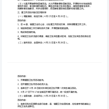
一、工作目标
施
方
镇爱国卫生工作进程。
案
二、活动内容
乡
镇
爱
国
卫
生
月
活