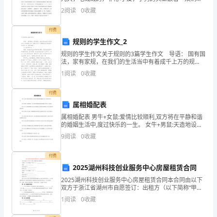
民
有神的眼睛， 爷爷家的狗作文 。 小狗不但可爱，还通人
2
阅读
0
收藏
性呢！当我走过去的时候，他总会凑过来摇摇尾
行
付费
动，
规则的学生作文_2
规则的学生作文关于规则的3篇学生作文 导语： 国有国
认
法，家有家规，在我们的生活当中有着成千上万的规
则，每一条都必不可少，需要我们自觉的遵守，但在那
真
1
阅读
0
收藏
一次，我却犹豫了。 关于规则的作文(一)
做
付费
属相婚配表
好
属相婚配表 男牛+女鼠:爱情比较顺利,双方将在平静和谐
国
的婚姻生活中,度过快乐的一生。 女牛+男鼠:天造地设的
一对,男方的忠诚态度和现实精神,使女方十分快乐。 男牛
9
阅读
0
收藏
+女牛:和谐的婚姻,男女双方性格接近,
家
付费
卫
2025湖州科技创业服务中心房屋租赁合同
生
2025湖州科技创业服务中心房屋租赁合同本合同由以下
双方于浙江省湖州市自愿签订：出租方（以下简称“甲
县
方”）： 地址： 法定代表人：
1
阅读
0
收藏
城