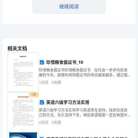
爱
继续阅读
国
卫
活动内容：
生
1、开展爱国卫生月活动宣传。
月，
2、召开爱国卫生月活动动员大会。
相关文档
为
珍惜粮食倡议书_10
进
珍惜粮食倡议书珍惜粮食倡议书 在社会一步步向前发
一
展的今天，能够利用到倡议书的场合越来越多，通过倡
议书倡议者可以表达自己的决心和希望或者写出某种建
1
阅读
0
收藏
议。那么一般倡议书是怎么写的呢？下面是小编帮大家
活动内容：
步
整
付费
改
评比卫生先进单位。
英语六级学习方法实用
善
英语六级学习方法实用学习英语贵在坚持，找到合适自
己的方法，长久坚持下去，相信英语程度一定会有提升
动情况。
城
的。下面是WTT给大家整理的一些学习资料，有所帮
4
阅读
0
收藏
助。英语六级学习方法:无法无天学英语学习外语，从事
四、工作措施
乡
语言学