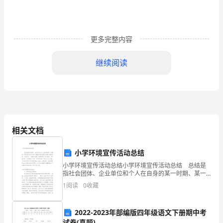
概
述
PAGEREF
更多完整内容
_Toc20343
继续阅读
3
先
进
制
造
技
相关文档
术
小学环境宣传活动总结
论
文
小学环境宣传活动总结小学环境宣传活动总结 总结是
指社会团体、企业单位和个人在自身的某一时期、某一
学
项目或某些工作告一段落或者全部完成后进行回顾检
1
阅读
0
收藏
院：
查、分析评价，从而肯定成绩，得到经验，找出差距，
得出
xxx
班
2022-2023年部编版四年级语文下册期中考
试卷(真题)