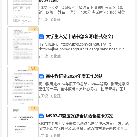
级：
可根本归纳为以下五个方面：
xxx
2022-2023年部编版四年级语文下册期中考试卷（真
题）班级： 姓名： 满分：100分 考试时间：90分钟题序
姓
先进的工程设计技术
一、
一二三四五六七八九总分得分一、 看拼音，写词语。dà
2
阅读
0
收藏
名：
cháo
先进制造工艺技术
二、
xxx
付费
学
大学生入党申请书怎么写(格式范文)
制造自动化技术
三、
号：
HYPERLINK "http://yjbys.com/dangtuan/" \t
"http://yjbys.com/dangtuan/rudangshenqingshu/_blank"
xxx
四、
入党申请书
3
阅读
0
收藏
书
目
开展。
五、
付费
➢
高中教研处2024年度工作总结
一、先进的工程设计技术
概
高中教研处2024年度工作总结2024年是高中教研处承担
述
重任的一年，全体教研人员齐心协力，团结奋斗，在上
...................................................
级领导的正确指导和学校领导的大力支持下，顺利完成
2
阅读
0
收藏
了各项工作任务，取得了一定的成绩。现将2024年
3
➢
付费
一、
MSBZ-II变压器综合试验台技术方案
先
MSBTT-II电力变压器综合测试台产品技术方案供 方：武
进
汉市木森电气有限公司地 址：武汉市东湖高新技术开发
虚拟样机技术、并行工程等。
区华工科技园华工园二路联 系 人：叶忠新
的
3
阅读
0
收藏