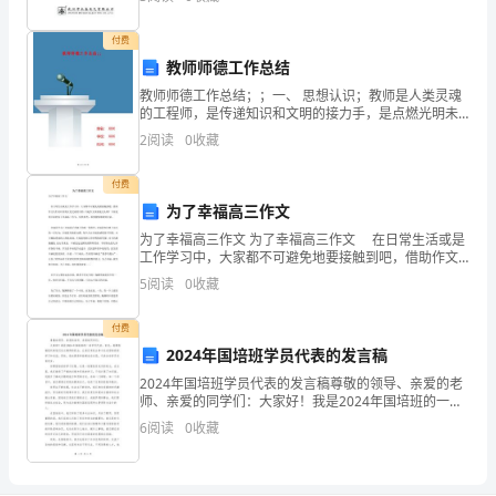
13807132612电 话：
工
付费
程
教师师德工作总结
设
教师师德工作总结；；一、 思想认识；教师是人类灵魂
计
的工程师，是传递知识和文明的接力手，是点燃光明未
技
来的火炬手。作为一名人民教师，我感到由衷的自豪，
2
阅读
0
收藏
也深知肩负的历史寄托和责任。我清楚要成为优秀的新
术
世纪、
.................................
付费
3
为了幸福高三作文
➢
为了幸福高三作文 为了幸福高三作文 在日常生活或是
二、
工作学习中，大家都不可避免地要接触到吧，借助作文
人们可以实现文化交流的目的。写起作文来就毫无头
先
5
阅读
0
收藏
绪？下面是帮大家的为了幸福高三作文，仅供参考，希
进
望能
付费
制
2024年国培班学员代表的发言稿
造
2024年国培班学员代表的发言稿尊敬的领导、亲爱的老
工
师、亲爱的同学们：大家好！我是2024年国培班的一名
艺
学员代表。首先，我要感谢组织给我们这次难得的机
6
阅读
0
收藏
会，让我们有机会参与这次国培班的学习和交流。同
技
时，
术
...................................