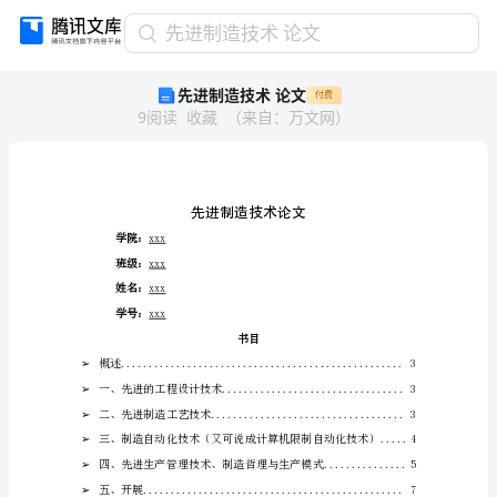
先
先进制造技术 论文
进
先进制造技术 论文
付费
制
9
阅读
收藏
（
来自
：
万文网
）
造
技
术
论
文
先
学院：
xxx
进
班级：
xxx