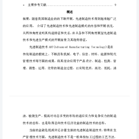
制
姓名：
xxx
造
学号：
xxx
技
术
书目
论
➢
概述
...........................
文
➢
一、先进的工程设计技术
........
学
➢
二、先进制造工艺技术
..........
院：
➢
xxx
班
➢
级：
➢
五、开展
......................
xxx
主要参考文献
..................
➢
姓
概述