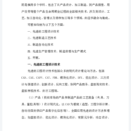
名：
xxx
学
号：
xxx
书
目
TOC
\o
"1-
1"
\h
\u